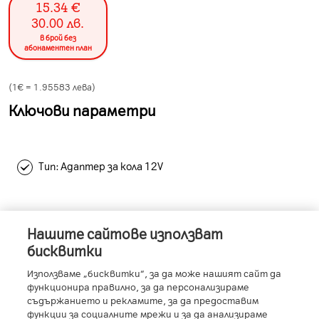
15.34
€
30.00
лв.
в брой без
абонаментен план
(1€ =
1.95583
лева)
Ключови параметри
Тип: Адаптер за кола 12V
Нашите сайтове използват
Информация за устройството
бисквитки
Използваме „бисквитки“, за да може нашият сайт да
функционира правилно, за да персонализираме
съдържанието и рекламите, за да предоставим
Характеристики
функции за социалните мрежи и за да анализираме