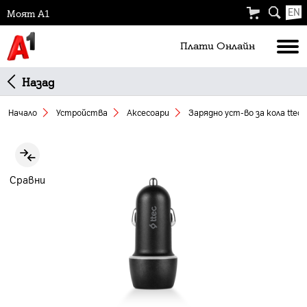
EN
Моят А1
Плати Oнлайн
Назад
Начало
Устройства
Аксесоари
Зарядно уст-во за кола ttec
Slide 1 of 4
Сравни