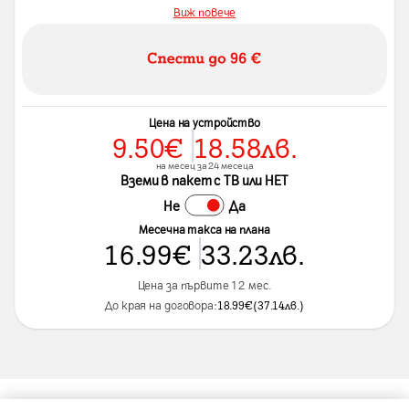
Виж повече
Цена на устройство
9.50
€
18.58
лв.
на месец за 24 месеца
Вземи в пакет с ТВ или НЕТ
Не
Да
Месечна такса на плана
16.99
€
33.23
лв.
Цена за първите 12 мес.
До края на договора:
18.99
€
(
37.14
лв.
)