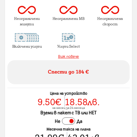
Неограничени
Неограничени MB
Неограничена
минути
скорост
Включени услуги
Услуги Select
Виж повече
Цена на устройство
9.50
€
18.58
лв.
на месец за 24 месеца
Вземи в пакет с ТВ или НЕТ
Не
Да
Месечна такса на плана