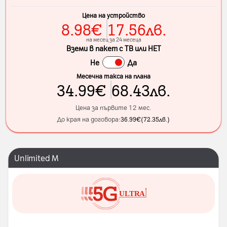
Цена на устройство
8.98
€
17.56
лв.
на месец за 24 месеца
Вземи в пакет с ТВ или НЕТ
Не
Да
Месечна такса на плана
34.99
€
68.43
лв.
Цена за първите 12 мес.
До края на договора:
36.99
€
(
72.35
лв.
)
Unlimited M