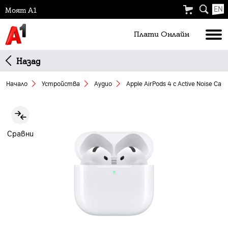
EN
Моят А1
Плати Oнлайн
Назад
Начало
Устройства
Аудио
Apple AirPods 4 с Active Noise Canc
Slide 1 of 2
Сравни