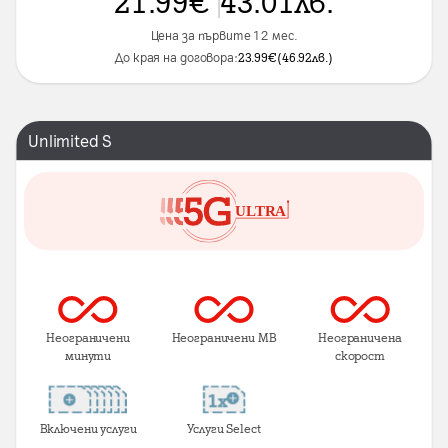
21.99
€
43.01
лв.
Цена за първите 12 мес.
До края на договора:
23.99
€
(
46.92
лв.
)
Unlimited S
Неограничени
Неограничени MB
Неограничена
минути
скорост
Включени услуги
Услуги Select