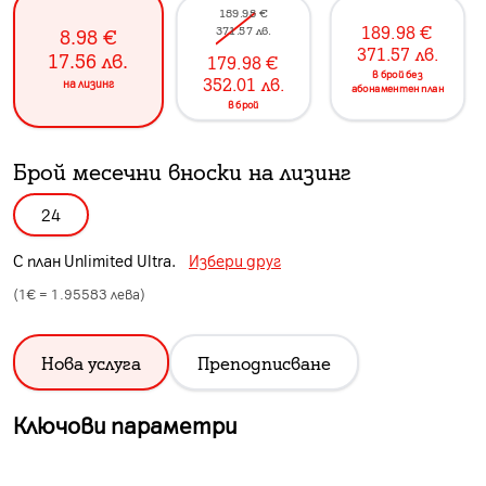
189.98
€
189.98
€
371.57
лв.
8.98
€
371.57
лв.
17.56
лв.
179.98
€
в брой без
352.01
лв.
на лизинг
абонаментен план
в брой
Брой месечни вноски на лизинг
24
С план
Unlimited Ultra
.
Избери друг
(1€ =
1.95583
лева)
Нова услуга
Преподписване
Ключови параметри