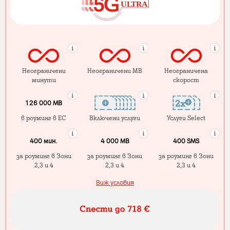
Неограничени
Неограничени MB
Неограничена
минути
скорост
126 000 MB
в роуминг в ЕС
Включени услуги
Услуги Select
400 мин.
4 000 МB
400 SMS
за роуминг в Зони
за роуминг в Зони
за роуминг в Зони
2,3 и 4
2,3 и 4
2,3 и 4
Виж условия