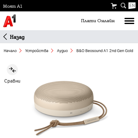
EN
Моят А1
Плати Oнлайн
Назад
Начало
Устройства
Аудио
B&O Beosound A1 2nd Gen Gold
Slide 1 of 2
Сравни