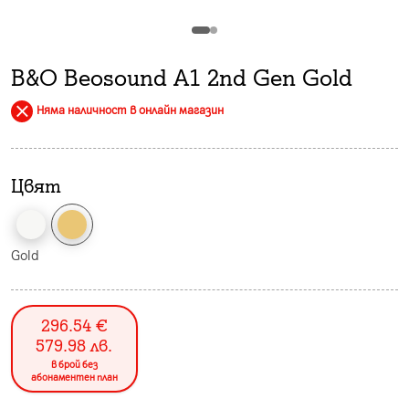
B&O Beosound A1 2nd Gen Gold
Няма наличност в онлайн магазин
Цвят
Gold
296.54
€
579.98
лв.
в брой без
абонаментен план