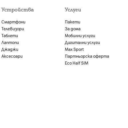
лна оценка на кредитоспособността,
Устройства
Услуги
ите условия, възможността за предоставяне на
иентът се уведомява.
Смартфони
Пакети
н план и стойността на предплатения пакет.
Телевизори
За дома
Таблети
Мобилни услуги
Лаптопи
Дигитални услуги
Джаджи
Max Sport
Аксесоари
Партньорска оферта
Eco Half SIM