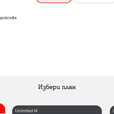
тройства
Избери план
Unlimited M