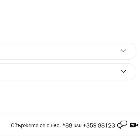
а срок от 2 години. Цените на лизинг са за
 2-годишен абонамент за посочения тарифен план.
чащ в рамките на 3 месеца срок на абонамента
*88
+359 88123
Свържете се с нас
:
или
брой или на сключването на договора за продажба