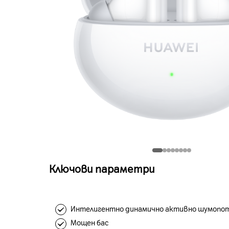
Ключови параметри
Интелигентно динамично активно шумопот
Мощен бас