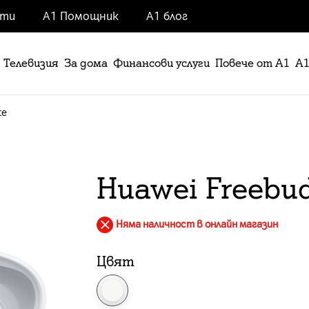
нти
А1 Помощник
А1 блог
Телевизия
За дома
Финансови услуги
Повече от А1
А1
te
Huawei Freebud
Няма наличност в онлайн магазин
Цвят