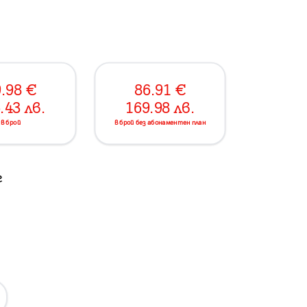
.98
€
86.91
€
.43
лв.
169.98
лв.
в брой
в брой без абонаментен план
г