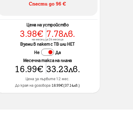
Цена на устройство
3.98
€
7.78
лв.
на месец за 24 месеца
Вземи в пакет с ТВ или НЕТ
Не
Да
Месечна такса на плана
16.99
€
33.23
лв.
Цена за първите 12 мес.
До края на договора:
18.99
€
(
37.14
лв.
)