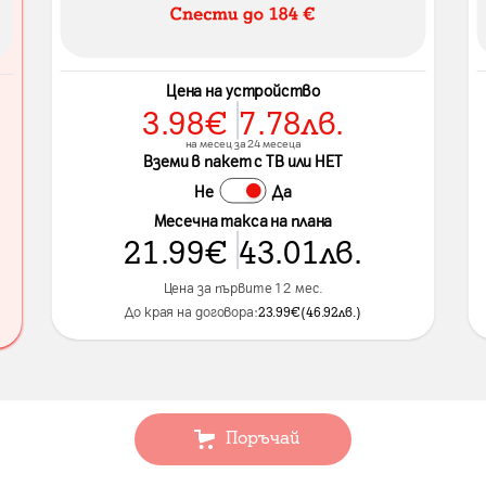
Цена на устройство
3.98
€
7.78
лв.
на месец за 24 месеца
Вземи в пакет с ТВ или НЕТ
Не
Да
Месечна такса на плана
21.99
€
43.01
лв.
Цена за първите 12 мес.
До края на договора:
23.99
€
(
46.92
лв.
)
Поръчай