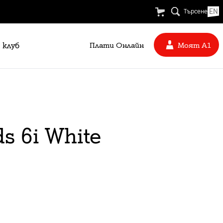
EN
Търсене
 клуб
Плати Oнлайн
Моят А1
s 6i White