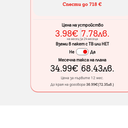
Цена на устройство
3.98
€
7.78
лв.
на месец за 24 месеца
Вземи в пакет с ТВ или НЕТ
Не
Да
Месечна такса на плана
34.99
€
68.43
лв.
Цена за първите 12 мес.
До края на договора:
36.99
€
(
72.35
лв.
)