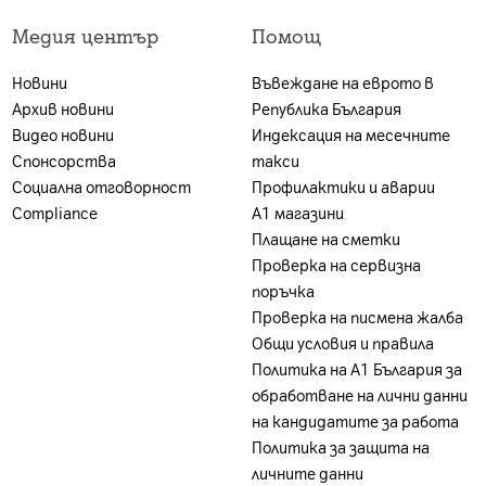
 А1 България ЕАД (А1); и за които е налице положите
Медия център
Помощ
ност. Ако клиентът не отговаря на едно от посочен
г, може да бъде ограничена или отказана, за което кл
Новини
Въвеждане на еврото в
акет се заплаща цената на устройството без тарифе
Архив новини
Република България
на А1 България или партньорската мрежа.
Видео новини
Индексация на месечните
Спонсорства
такси
Социална отговорност
Профилактики и аварии
Compliance
А1 магазини
Плащане на сметки
Проверка на сервизна
поръчка
Проверка на писмена жалба
Общи условия и правила
Политика на A1 България за
обработване на лични данни
на кандидатите за работа
Политика за защита на
личните данни