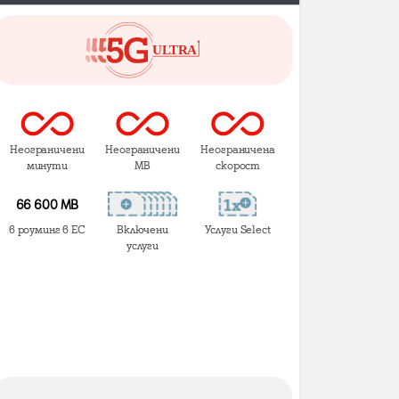
Неограничени
Неограничени
Неограничена
минути
MB
скорост
66 600 MB
в роуминг в ЕС
Включени
Услуги Select
услуги