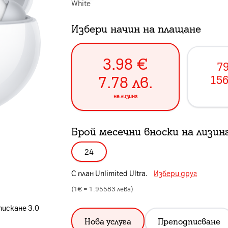
White
Избери начин на плащане
3.98
€
79
7.78
лв.
156
на лизинг
Брой месечни вноски на лизин
24
С план
Unlimited Ultra
.
Избери друг
(1€ =
1.95583
лева)
искане 3.0
Нова услуга
Преподписване