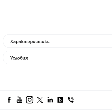
Характеристики
Производител
:
Huawei
Условия
Всички цени са с ДДС.
До изчерпване на количествата.
Стандартни условия при покупка на устройство в
Посочените цени в брой са валидни при скл
месечни вноски по договор за продажба на л
Офертите за закупуване на устройство важ
за съответния тарифен план.
Офертата за продажба в брой или на лизинг