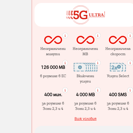
Неограничени
Неограничени
Неограничена
минути
MB
скорост
126 000 MB
в роуминг в ЕС
Включени
Услуги Select
услуги
400 мин.
4 000 МB
400 SMS
за роуминг в
за роуминг в
за роуминг в
Зони 2,3 и 4
Зони 2,3 и 4
Зони 2,3 и 4
Виж условия