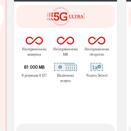
Неограничени
Неограничени
Неограничена
минути
MB
скорост
81 000 МВ
в роуминг в ЕС
Включени
Услуги Select
услуги