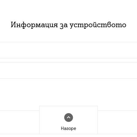
Информация за устройството
 пакет с абонаментен план за услуга:
ючване на нов абонамент за съответния тарифен план з
изинг със срок от 2 или 3 години в комбинация с нов
ат за нови и за настоящи абонати с изтекъл или изти
Нагоре
 е валидна за лица, които към датата на покупката в 