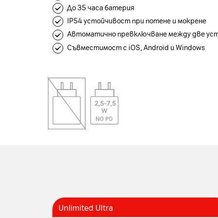
До 35 часа батерия
IP54 устойчивост при потене и мокрене
Автоматично превключване между две ус
Съвместимост с iOS, Android и Windows
Unlimited Ultra