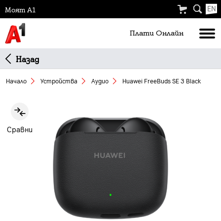
EN
Моят А1
Плати Oнлайн
Назад
Начало
Устройства
Аудио
Huawei FreeBuds SE 3 Black
Slide 1 of 6
Сравни