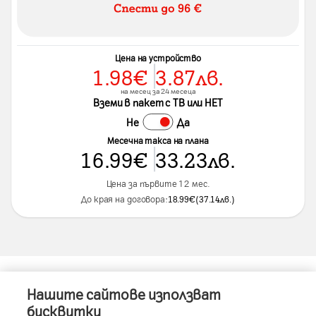
Цена на устройство
1.98
€
3.87
лв.
на месец за 24 месеца
Вземи в пакет с ТВ или НЕТ
Не
Да
Месечна такса на плана
16.99
€
33.23
лв.
Цена за първите 12 мес.
До края на договора:
18.99
€
(
37.14
лв.
)
Нашите сайтове използват
Информация за устройството
бисквитки