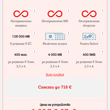
Неограничени
Неограничени MB
Неограничена
минути
скорост
126 000 MB
в роуминг в ЕС
Включени услуги
Услуги Select
400 мин.
4 000 МB
400 SMS
за роуминг в Зони
за роуминг в Зони
за роуминг в Зони
2,3 и 4
2,3 и 4
2,3 и 4
Виж условия
Цена на устройство