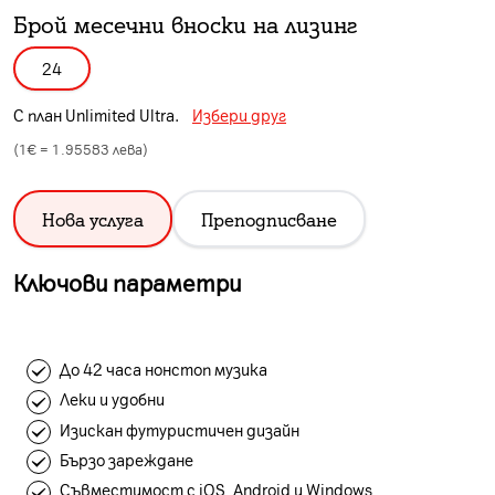
Брой месечни вноски на лизинг
24
С план
Unlimited Ultra
.
Избери друг
(1€ =
1.95583
лева)
Нова услуга
Преподписване
Ключови параметри
До 42 часа нонстоп музика
Леки и удобни
Изискан футуристичен дизайн
Бързо зареждане
Съвместимост с iOS, Android и Windows