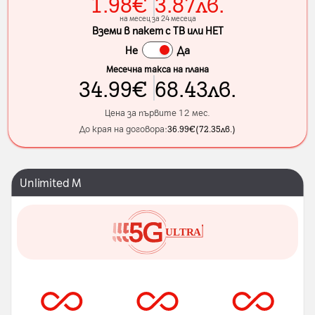
1.98
€
3.87
лв.
на месец за 24 месеца
Вземи в пакет с ТВ или НЕТ
Не
Да
Месечна такса на плана
34.99
€
68.43
лв.
Цена за първите 12 мес.
До края на договора:
36.99
€
(
72.35
лв.
)
Unlimited M