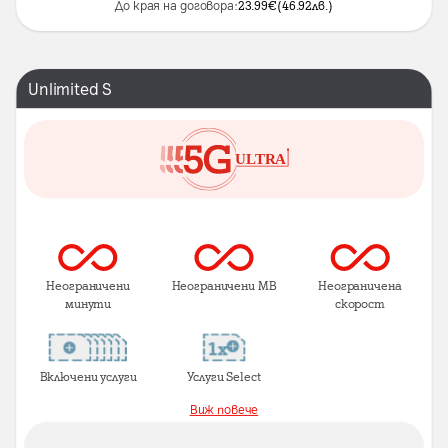
До края на договора:
23.99
€
(
46.92
лв.
)
Unlimited S
Неограничени
Неограничени MB
Неограничена
минути
скорост
Включени услуги
Услуги Select
Виж повече