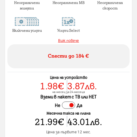
Неограничени
Неограничени MB
Неограничена
минути
скорост
Включени услуги
Услуги Select
Виж повече
Цена на устройство
1.98
€
3.87
лв.
на месец за 24 месеца
Вземи в пакет с ТВ или НЕТ
Не
Да
Месечна такса на плана
21.99
€
43.01
лв.
Цена за първите 12 мес.