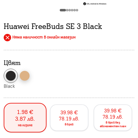
Huawei FreeBuds SE 3 Black
Няма наличност в онлайн магазин
Цвят
Black
39.98
€
1.98
€
39.98
€
78.19
лв.
3.87
лв.
78.19
лв.
в брой без
в брой
на лизинг
абонаментен план