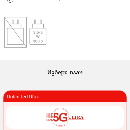
Избери план
Unlimited Ultra