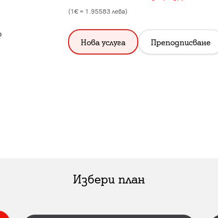
(1€ =
1.95583
лева)
о
Нова услуга
Преподписване
Избери план