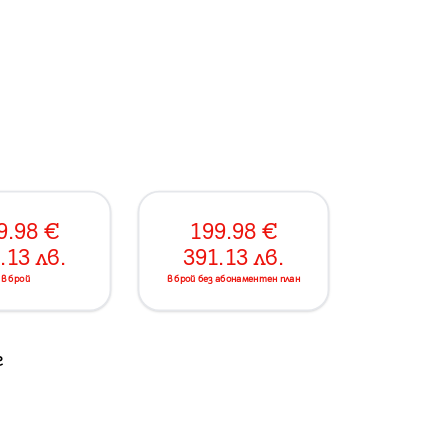
9.98
€
199.98
€
.13
лв.
391.13
лв.
в брой
в брой без абонаментен план
г