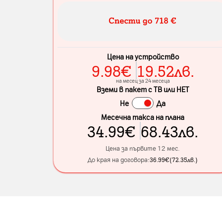
Цена на устройство
9.98
€
19.52
лв.
на месец за 24 месеца
Вземи в пакет с ТВ или НЕТ
Не
Да
Месечна такса на плана
34.99
€
68.43
лв.
Цена за първите 12 мес.
До края на договора:
36.99
€
(
72.35
лв.
)