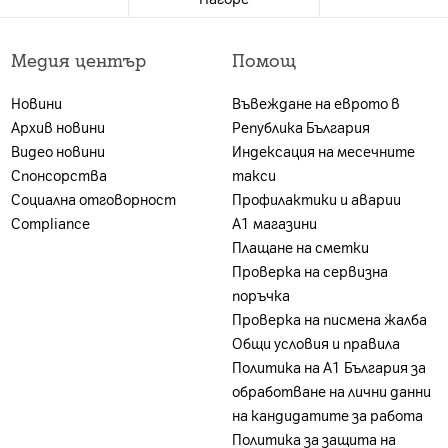
 е валидна за лица, които към датата на покупката в 
 А1 България ЕАД (А1); и за които е налице положите
Медия център
Помощ
ност. Ако клиентът не отговаря на едно от посочен
г, може да бъде ограничена или отказана, за което кл
Новини
Въвеждане на еврото в
акет се заплаща цената на устройството без тарифе
Архив новини
Република България
на А1 България или партньорската мрежа.
Видео новини
Индексация на месечните
Спонсорства
такси
Социална отговорност
Профилактики и аварии
Compliance
А1 магазини
Плащане на сметки
Проверка на сервизна
поръчка
Проверка на писмена жалба
Общи условия и правила
Политика на A1 България за
обработване на лични данни
на кандидатите за работа
Политика за защита на