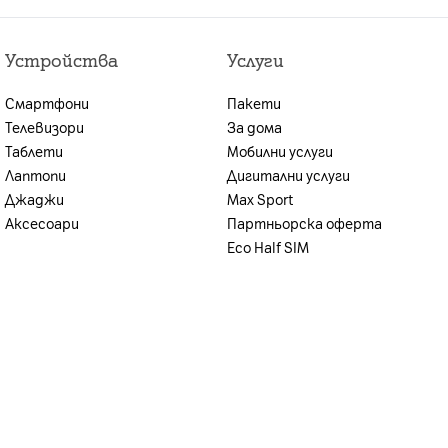
брой или на сключването на договора за продажба
лна оценка на кредитоспособността,
Устройства
Услуги
ите условия, възможността за предоставяне на
иентът се уведомява.
Смартфони
Пакети
н план и стойността на предплатения пакет.
Телевизори
За дома
Таблети
Мобилни услуги
Лаптопи
Дигитални услуги
Джаджи
Max Sport
Аксесоари
Партньорска оферта
Eco Half SIM