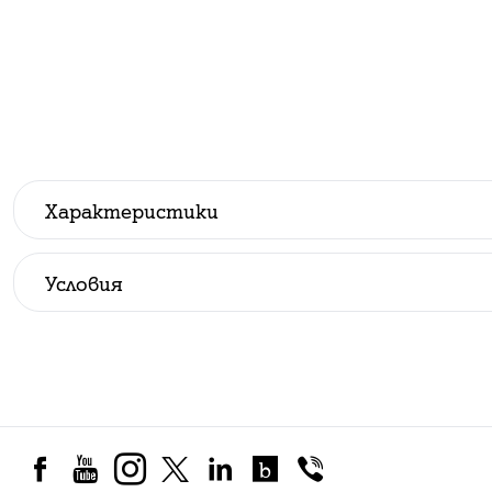
Характеристики
Производител
:
Huawei
Условия
Всички цени са с ДДС.
До изчерпване на количествата.
Стандартни условия при покупка на устройство в
Посочените цени в брой са валидни при скл
месечни вноски по договор за продажба на л
Офертите за закупуване на устройство важ
за съответния тарифен план.