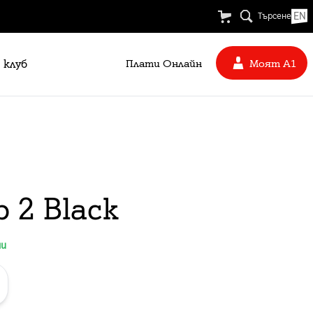
EN
Търсене
 клуб
Плати Oнлайн
Моят А1
p 2 Black
ни