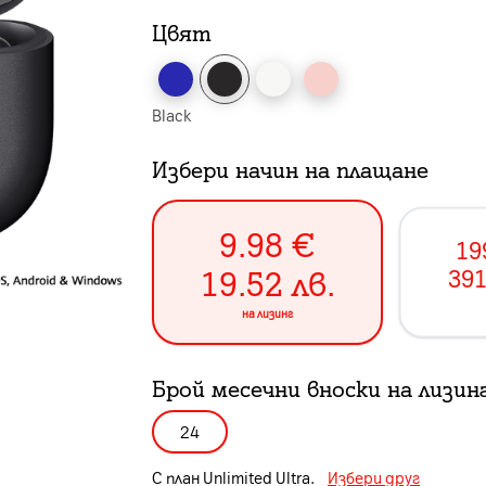
Цвят
Black
Избери начин на плащане
9.98
€
19
19.52
лв.
391
на лизинг
Брой месечни вноски на лизин
24
С план
Unlimited Ultra
.
Избери друг