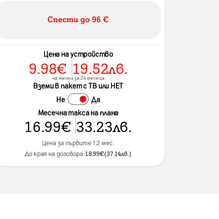
Цена на устройство
9.98
€
19.52
лв.
на месец за 24 месеца
Вземи в пакет с ТВ или НЕТ
Не
Да
Месечна такса на плана
16.99
€
33.23
лв.
Цена за първите 12 мес.
До края на договора:
18.99
€
(
37.14
лв.
)