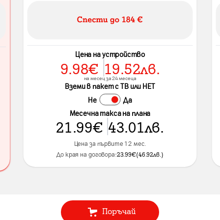
Цена на устройство
9.98
€
19.52
лв.
на месец за 24 месеца
Вземи в пакет с ТВ или НЕТ
Не
Да
Месечна такса на плана
21.99
€
43.01
лв.
Цена за първите 12 мес.
До края на договора:
23.99
€
(
46.92
лв.
)
Поръчай