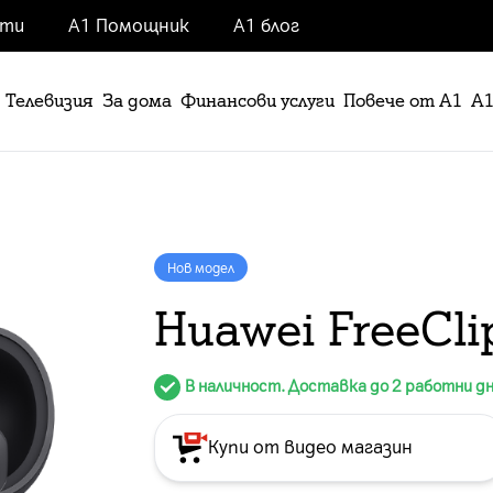
нти
А1 Помощник
А1 блог
Телевизия
За дома
Финансови услуги
Повече от А1
А1
Нов модел
Huawei FreeCli
В наличност. Доставка до 2 работни д
Купи от видео магазин