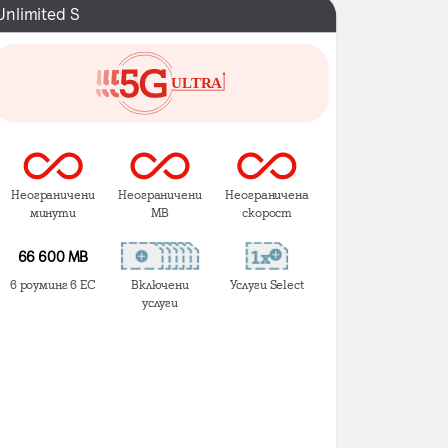
Unlimited S
Неограничени
Неограничени
Неограничена
минути
MB
скорост
66 600 MB
в роуминг в ЕС
Включени
Услуги Select
услуги