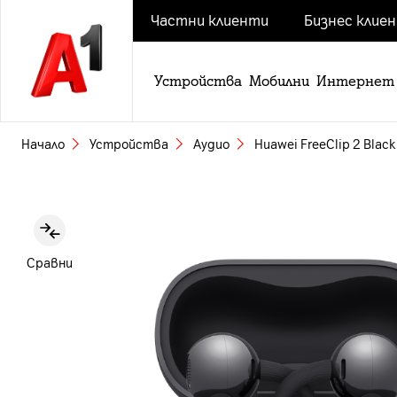
Частни клиенти
Бизнес клие
Устройства
Мобилни
Интернет
Начало
Устройства
Аудио
Huawei FreeClip 2 Black
Slide 1 of 7
Сравни