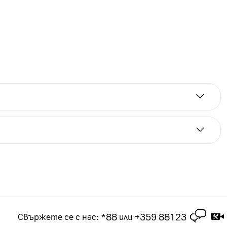
а срок от 2 години. Цените на лизинг са за
 2-годишен абонамент за посочения тарифен план.
чащ в рамките на 3 месеца срок на абонамента
*88
+359 88123
Свържете се с нас
:
или