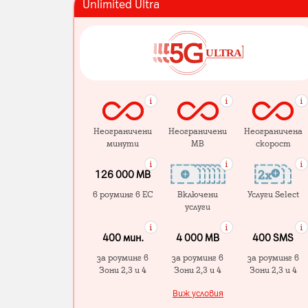
Unlimited Ultra
Неограничени
Неограничени
Неограничена
минути
MB
скорост
126 000 MB
в роуминг в ЕС
Включени
Услуги Select
услуги
400 мин.
4 000 МB
400 SMS
за роуминг в
за роуминг в
за роуминг в
Зони 2,3 и 4
Зони 2,3 и 4
Зони 2,3 и 4
Виж условия