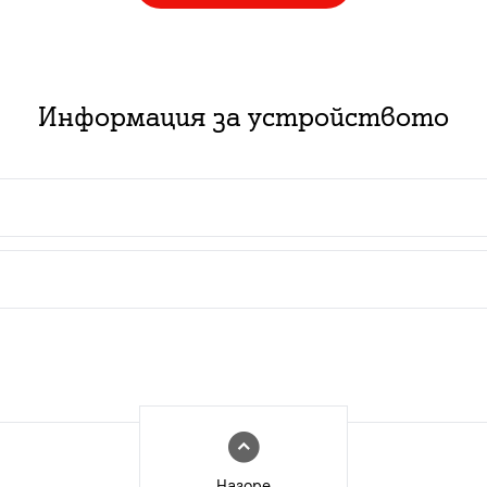
Информация за устройството
 пакет с абонаментен план за услуга:
ючване на нов абонамент за съответния тарифен план з
изинг със срок от 2 или 3 години в комбинация с нов
ат за нови и за настоящи абонати с изтекъл или изти
Нагоре