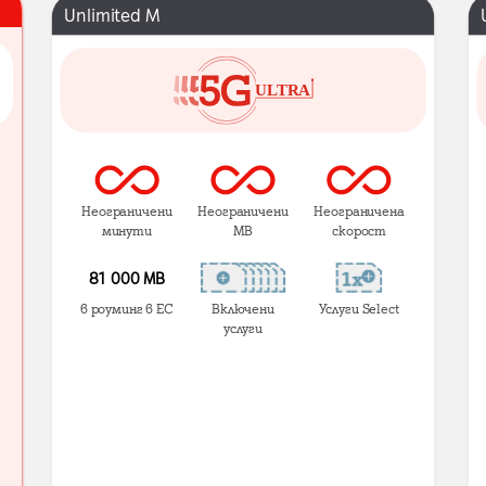
Unlimited M
Неограничени
Неограничени
Неограничена
минути
MB
скорост
81 000 МВ
в роуминг в ЕС
Включени
Услуги Select
услуги