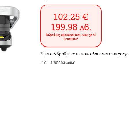
102.25
€
199.98
лв.
в брой без абонаментен план за А1
клиенти*
*Цена в брой, ако нямаш абонаментни услуги
(1€ =
1.95583
лева)