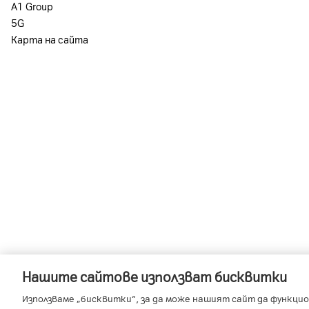
А1 Group
5G
Карта на сайта
Нашите сайтове използват бисквитки
-
-
A1 Austria
A1 Croatia
A1 Serb
Използваме „бисквитки“, за да може нашият сайт да функцио