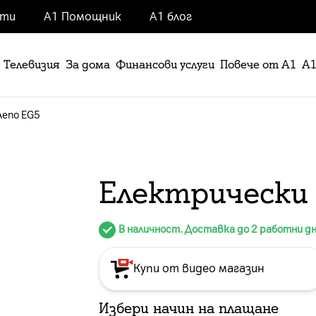
нти
А1 Помощник
А1 блог
Телевизия
За дома
Финансови услуги
Повече от А1
А1
Aeno EG5
Електрически 
В наличност. Доставка до 2 работни д
Купи от видео магазин
Избери начин на плащане