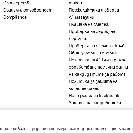
Спонсорства
такси
Социална отговорност
Профилактики и аварии
Compliance
А1 магазини
Плащане на сметки
Проверка на сервизна
поръчка
Проверка на писмена жалба
Общи условия и правила
Политика на A1 България за
обработване на лични данни
на кандидатите за работа
Политика за защита на
личните данни
Настройки на бисквитки
Защита на потребителя
-
-
-
-
ia
A1 Belarus
A1 Bulgaria
A1 Macedonia
A1 Slovenia
нира правилно, за да персонализираме съдържанието и рекламите,
Copyright © 2023 A1 Bulgaria.
Protected by reCAPTCHA