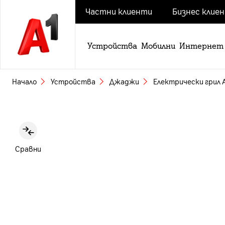
Частни клиенти
Бизнес клие
Устройства
Мобилни
Интернет
Начало
Устройства
Джаджи
Електрически грил 
Slide 1 of 5
Сравни