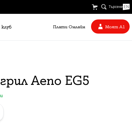
EN
Търсене
 клуб
Плати Oнлайн
Моят А1
грил Aeno EG5
ни