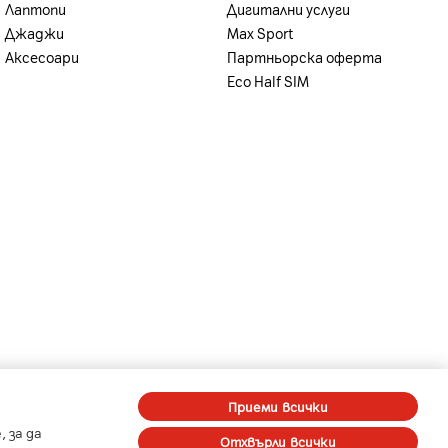
Лаптопи
Дигитални услуги
Джаджи
Max Sport
Аксесоари
Партньорска оферта
Eco Half SIM
-
-
A1 Digital
Member of A1 Group
Приеми всички
 за да
Отхвърли всички