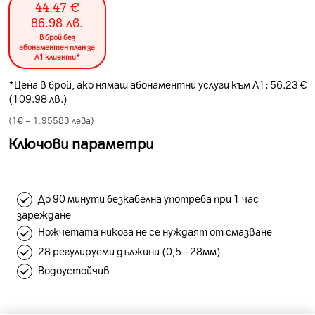
44.47
€
86.98
лв.
в брой без
абонаментен план за
А1 клиенти*
*Цена в брой, ако нямаш абонаментни услуги към А1: 56.23 €
(109.98 лв.)
(1€ =
1.95583
лева)
Ключови параметри
До 90 минути безкабелна употреба при 1 час
зареждане
Ножчетата никога не се нуждаят от смазване
28 регулируеми дължини (0,5 – 28мм)
Водоустойчив