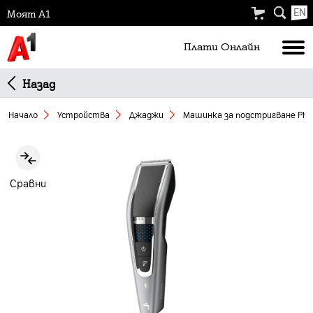
EN
Моят А1
Плати Oнлайн
Назад
Начало
Устройства
Джаджи
Машинка за подстригване Phil
Slide 1 of 1
Сравни