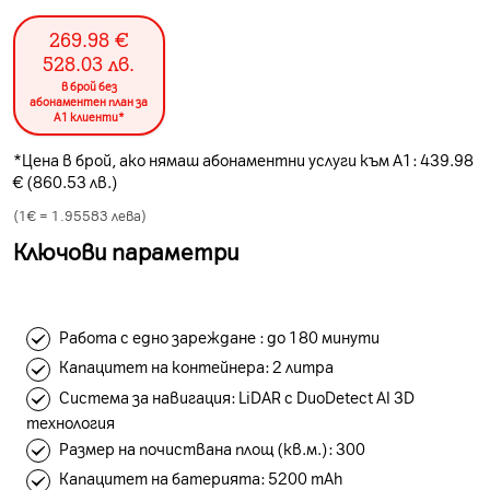
269.98
€
528.03
лв.
в брой без
абонаментен план за
А1 клиенти*
*Цена в брой, ако нямаш абонаментни услуги към А1: 439.98
€ (860.53 лв.)
(1€ =
1.95583
лева)
Ключови параметри
Работа с едно зареждане : до 180 минути
Капацитет на контейнера: 2 литра
Система за навигация: LiDAR с DuoDetect AI 3D
технология
Размер на почиствана площ (кв.м.): 300
Капацитет на батерията: 5200 mAh