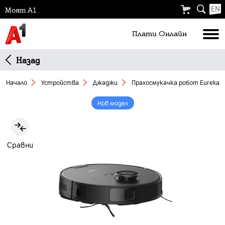
EN
Моят А1
Плати Oнлайн
Назад
Начало
Устройства
Джаджи
Прахосмукачка робот Eureka E
Нов модел
Slide 1 of 5
Сравни