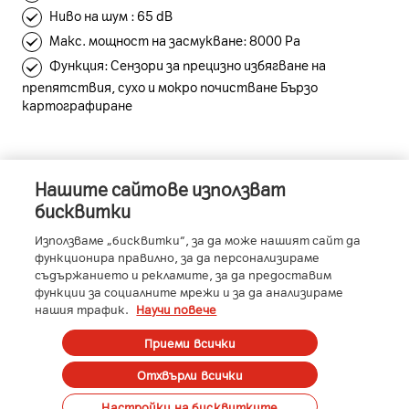
Ниво на шум : 65 dB
Макс. мощност на засмукване: 8000 Pa
Функция: Сензори за прецизно избягване на
препятствия, сухо и мокро почистване Бързо
картографиране
Нашите сайтове използват
Информация за устройството
бисквитки
Използваме „бисквитки“, за да може нашият сайт да
функционира правилно, за да персонализираме
съдържанието и рекламите, за да предоставим
Характеристики
функции за социалните мрежи и за да анализираме
нашия трафик.
Научи повече
Производител
:
Eureka
Условия
Приеми всички
Отхвърли всички
·
Посочените цени са с ДДС.
·
Предложенията важат само при онлайн
Поръчай
Настройки на бисквитките