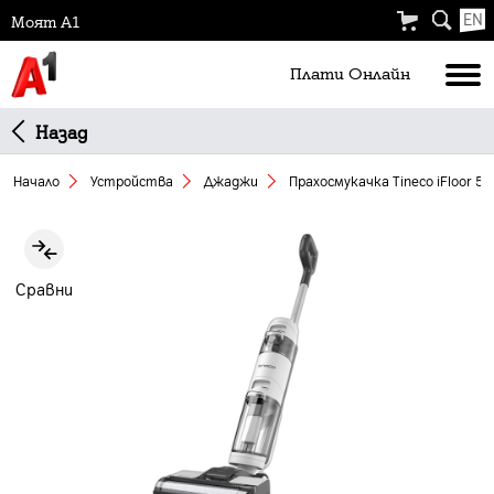
EN
Моят А1
Плати Oнлайн
Назад
Начало
Устройства
Джаджи
Прахосмукачка Tineco iFloor 5 
Slide 1 of 2
Сравни