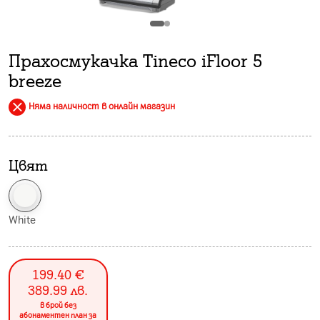
Прахосмукачка Tineco iFloor 5
breeze
Няма наличност в онлайн магазин
Цвят
White
199.40
€
389.99
лв.
в брой без
абонаментен план за