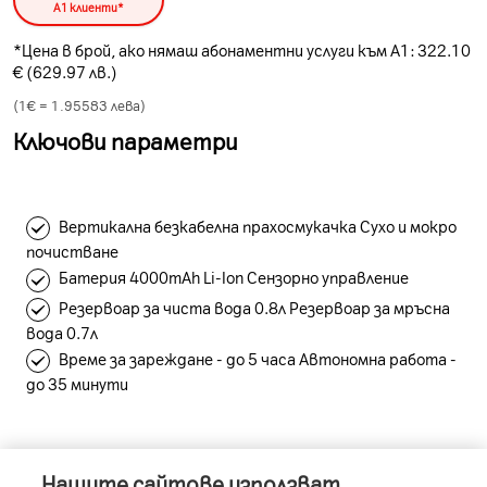
А1 клиенти*
*Цена в брой, ако нямаш абонаментни услуги към А1: 322.10
€ (629.97 лв.)
(1€ =
1.95583
лева)
Ключови параметри
Вертикална безкабелна прахосмукачка Сухо и мокро
почистване
Батерия 4000mAh Li-Ion Сензорно управление
Резервоар за чиста вода 0.8л Резервоар за мръсна
вода 0.7л
Време за зареждане - до 5 часа Автономна работа -
до 35 минути
Нашите сайтове използват