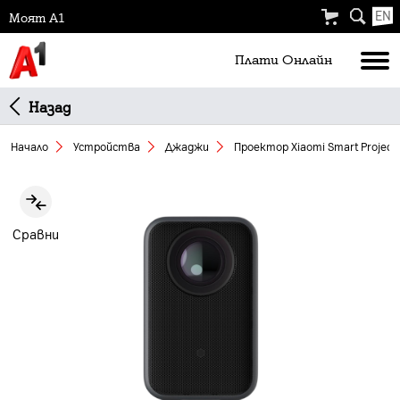
EN
Моят А1
Плати Oнлайн
Назад
Начало
Устройства
Джаджи
Проектор Xiaomi Smart Projecto
Slide 1 of 6
Сравни