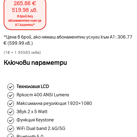
265.86
€
519.98
лв.
в брой без
абонаментен план за
А1 клиенти*
*Цена в брой, ако нямаш абонаментни услуги към А1: 306.77
€ (599.99 лв.)
(1€ =
1.95583
лева)
Ключови параметри
Технология LCD
Яркост 400 ANSI Lumens
Максимална резолюция 1920×1080
Звук 2 x 5 Watt
Функция Keystone
WiFi Dual band 2.4G/5G
Bluetooth 5.0