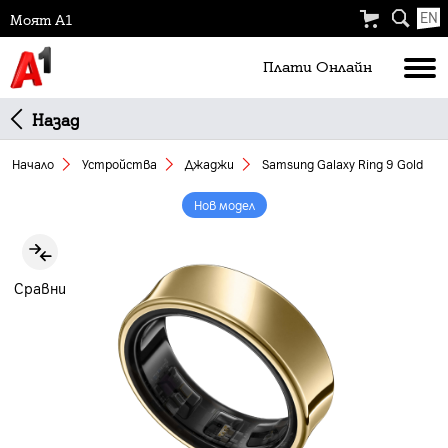
EN
Моят А1
Плати Oнлайн
Назад
Начало
Устройства
Джаджи
Samsung Galaxy Ring 9 Gold
Нов модел
Slide 1 of 6
Сравни