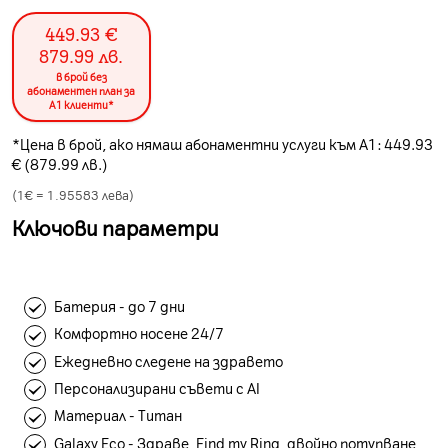
449.93
€
879.99
лв.
в брой без
абонаментен план за
А1 клиенти*
*Цена в брой, ако нямаш абонаментни услуги към А1: 449.93
€ (879.99 лв.)
(1€ =
1.95583
лева)
Ключови параметри
Батерия - до 7 дни
Комфортно носене 24/7
Ежедневно следене на здравето
Персонализирани съвети с AI
Материал - Титан
Galaxy Eco - Здраве, Find my Ring, двойно потупване