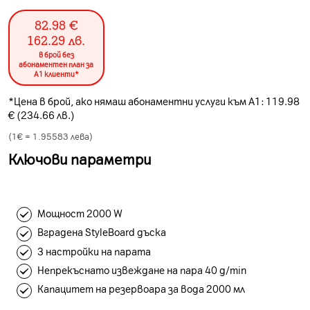
82.98
€
162.29
лв.
в брой без
абонаментен план за
А1 клиенти*
*Цена в брой, ако нямаш абонаментни услуги към А1: 119.98
€ (234.66 лв.)
(1€ =
1.95583
лева)
Ключови параметри
Мощност 2000 W
Вградена StyleBoard дъска
3 настройки на парата
Непрекъснато извеждане на пара 40 g/min
Капацитет на резервоара за вода 2000 мл