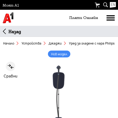
EN
Моят А1
Плати Oнлайн
Назад
Начало
Устройства
Джаджи
Уред за гладене с пара Philips
Нов модел
Slide 1 of 3
Сравни