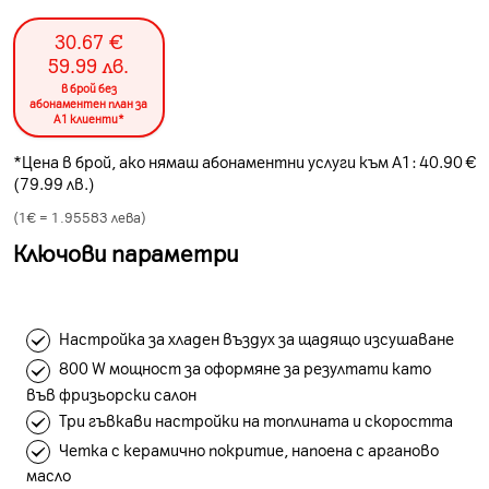
30.67
€
59.99
лв.
в брой без
абонаментен план за
А1 клиенти*
*Цена в брой, ако нямаш абонаментни услуги към А1: 40.90 €
(79.99 лв.)
(1€ =
1.95583
лева)
Ключови параметри
Настройка за хладен въздух за щадящо изсушаване
800 W мощност за оформяне за резултати като
във фризьорски салон
Три гъвкави настройки на топлината и скоростта
Четка с керамично покритие, напоена с арганово
масло