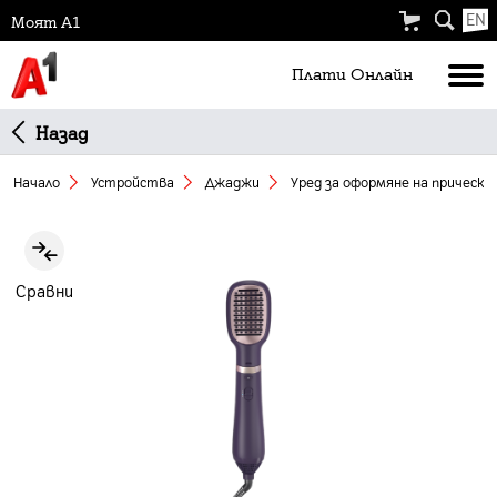
EN
Моят А1
Плати Oнлайн
Назад
Начало
Устройства
Джаджи
Уред за оформяне на прически 
Slide 1 of 7
Сравни