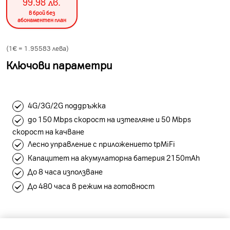
99.98
лв.
в брой без
абонаментен план
(1€ =
1.95583
лева)
Ключови параметри
4G/3G/2G поддръжка
до 150 Mbps скорост на изтегляне и 50 Mbps
скорост на качване
Лесно управление с приложението tpMiFi
Капацитет на акумулаторна батерия 2150mAh
До 8 часа използване
До 480 часа в режим на готовност