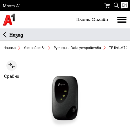
EN
Моят А1
Плати Oнлайн
Назад
Начало
Устройства
Рутери и Data устройства
TP link M70
Slide 1 of 1
Сравни