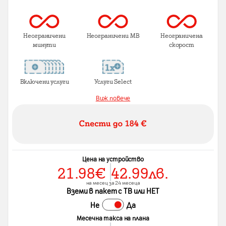
Неограничени
Неограничени MB
Неограничена
минути
скорост
Включени услуги
Услуги Select
Виж повече
Цена на устройство
21.98
€
42.99
лв.
на месец за 24 месеца
Вземи в пакет с ТВ или НЕТ
Не
Да
Месечна такса на плана