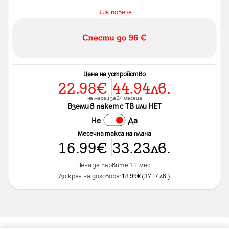
Виж повече
Цена на устройство
22.98
€
44.94
лв.
на месец за 24 месеца
Вземи в пакет с ТВ или НЕТ
Не
Да
Месечна такса на плана
16.99
€
33.23
лв.
Цена за първите 12 мес.
До края на договора:
18.99
€
(
37.14
лв.
)