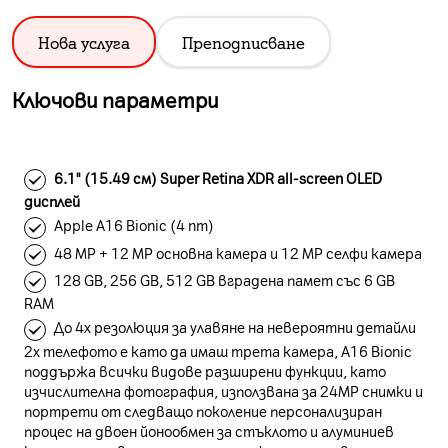
Нова услуга
Преподписване
Ключови параметри
6.1" (15.49 см) Super Retina XDR all-screen OLED
дисплей
Apple A16 Bionic (4 nm)
48 MP + 12 MP основна камера и 12 MP селфи камера
128 GB, 256 GB, 512 GB вградена памет със 6 GB
RAM
До 4x резолюция за улавяне на невероятни детайли
2x телефото е като да имаш трета камера, A16 Bionic
поддържа всички видове разширени функции, като
изчислителна фотография, използвана за 24MP снимки и
портрети от следващо поколение персонализиран
процес на двоен йонообмен за стъклото и алуминиев