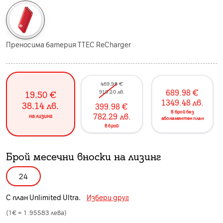
Преносима батерия TTEC ReCharger
469.98
€
689.98
€
919.20
лв.
19.50
€
1349.48
лв.
38.14
лв.
399.98
€
в брой без
782.29
лв.
на лизинг
абонаментен план
в брой
Брой месечни вноски на лизинг
24
С план
Unlimited Ultra
.
Избери друг
(1€ =
1.95583
лева)