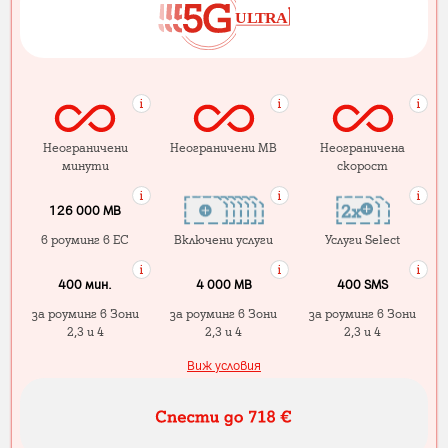
Неограничени
Неограничени MB
Неограничена
минути
скорост
126 000 MB
в роуминг в ЕС
Включени услуги
Услуги Select
400 мин.
4 000 МB
400 SMS
за роуминг в Зони
за роуминг в Зони
за роуминг в Зони
2,3 и 4
2,3 и 4
2,3 и 4
Виж условия