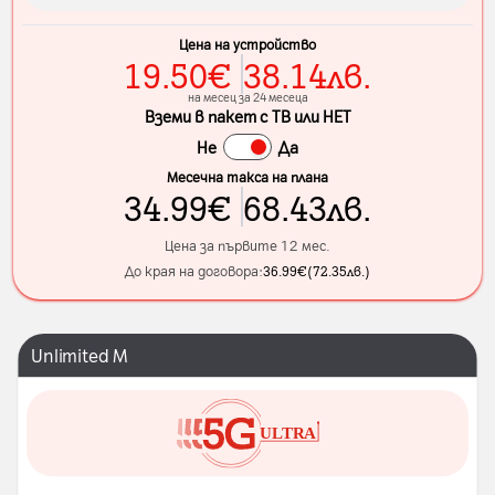
Цена на устройство
19.50
€
38.14
лв.
на месец за 24 месеца
Вземи в пакет с ТВ или НЕТ
Не
Да
Месечна такса на плана
34.99
€
68.43
лв.
Цена за първите 12 мес.
До края на договора:
36.99
€
(
72.35
лв.
)
Unlimited M