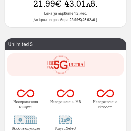
21.99
€
43.01
лв.
Цена за първите 12 мес.
До края на договора:
23.99
€
(
46.92
лв.
)
Unlimited S
Неограничени
Неограничени MB
Неограничена
минути
скорост
Включени услуги
Услуги Select