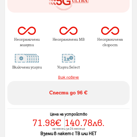
Неограничени
Неограничени MB
Неограничена
минути
скорост
Включени услуги
Услуги Select
Виж повече
Цена на устройство
71.98
€
140.78
лв.
на месец за 24 месеца
Вземи в пакет с ТВ или НЕТ