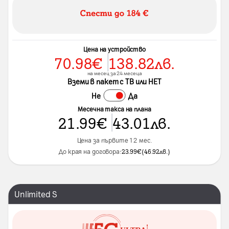
Цена на устройство
70.98
€
138.82
лв.
на месец за 24 месеца
Вземи в пакет с ТВ или НЕТ
Не
Да
Месечна такса на плана
21.99
€
43.01
лв.
Цена за първите 12 мес.
До края на договора:
23.99
€
(
46.92
лв.
)
Unlimited S