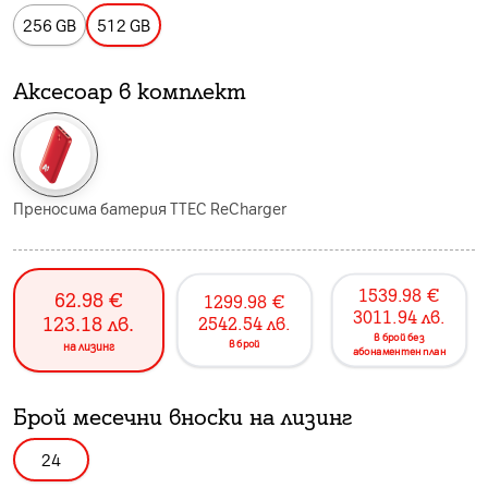
256 GB
512 GB
Аксесоар в комплект
Преносима батерия TTEC ReCharger
1539.98
€
62.98
€
1299.98
€
3011.94
лв.
123.18
лв.
2542.54
лв.
в брой без
в брой
на лизинг
абонаментен план
Брой месечни вноски на лизинг
24