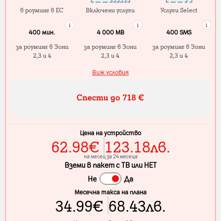
в роуминг в ЕС
Включени услуги
Услуги Select
400 мин.
4 000 МB
400 SMS
за роуминг в Зони
за роуминг в Зони
за роуминг в Зони
2,3 и 4
2,3 и 4
2,3 и 4
Виж условия
Цена на устройство
62.98
€
123.18
лв.
на месец за 24 месеца
Вземи в пакет с ТВ или НЕТ
Не
Да
Месечна такса на плана
34.99
€
68.43
лв.