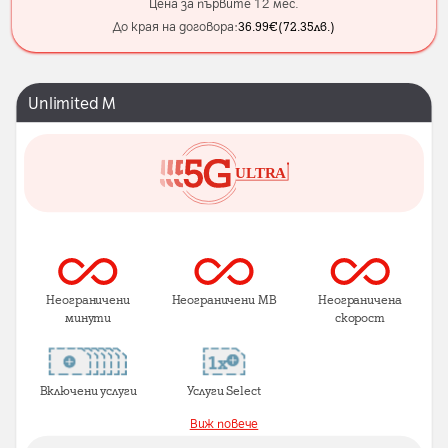
Цена за първите 12 мес.
До края на договора:
36.99
€
(
72.35
лв.
)
Unlimited M
Неограничени
Неограничени MB
Неограничена
минути
скорост
Включени услуги
Услуги Select
Виж повече