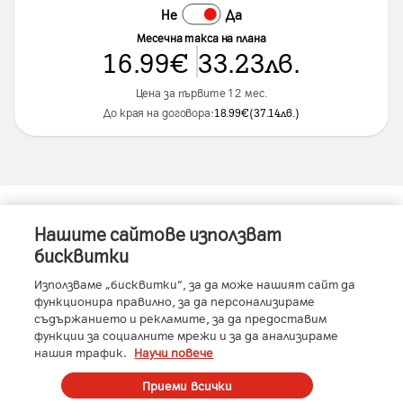
Не
Да
Месечна такса на плана
16.99
€
33.23
лв.
Цена за първите 12 мес.
До края на договора:
18.99
€
(
37.14
лв.
)
Нашите сайтове използват
Информация за устройството
бисквитки
Използваме „бисквитки“, за да може нашият сайт да
функционира правилно, за да персонализираме
съдържанието и рекламите, за да предоставим
Характеристики
функции за социалните мрежи и за да анализираме
нашия трафик.
Научи повече
RAM
:
12GB
Производител
:
Apple
Условия
Приеми всички