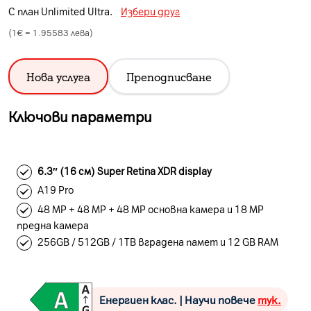
С план
Unlimited Ultra
.
Избери друг
(1€ =
1.95583
лева)
Нова услуга
Преподписване
Ключови параметри
6.3″ (16 см) Super Retina XDR display
A19 Pro
48 MP + 48 MP + 48 MP основна камера и 18 MP
предна камера
256GB / 512GB / 1TB вградена памет и 12 GB RAM
Енергиен клас. | Научи повече
тук.