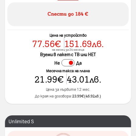
Цена на устройство
77.56
€
151.69
лв.
на месец за 24 месеца
Вземи в пакет с ТВ или НЕТ
Не
Да
Месечна такса на плана
21.99
€
43.01
лв.
Цена за първите 12 мес.
До края на договора:
23.99
€
(
46.92
лв.
)
Unlimited S