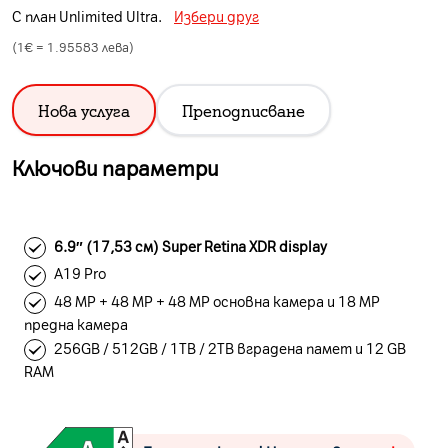
С план
Unlimited Ultra
.
Избери друг
(1€ =
1.95583
лева)
Нова услуга
Преподписване
Ключови параметри
6.9″ (17,53 см) Super Retina XDR display
A19 Pro
48 MP + 48 MP + 48 MP основна камера и 18 MP
предна камера
256GB / 512GB / 1TB / 2TB вградена памет и 12 GB
RAM