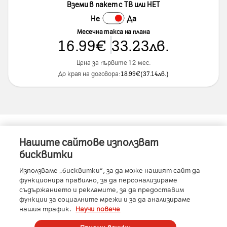
Вземи в пакет с ТВ или НЕТ
Не
Да
Месечна такса на плана
16.99
€
33.23
лв.
Цена за първите 12 мес.
До края на договора:
18.99
€
(
37.14
лв.
)
Нашите сайтове използват
Информация за устройството
бисквитки
Използваме „бисквитки“, за да може нашият сайт да
функционира правилно, за да персонализираме
съдържанието и рекламите, за да предоставим
Характеристики
функции за социалните мрежи и за да анализираме
нашия трафик.
Научи повече
RAM
:
12GB