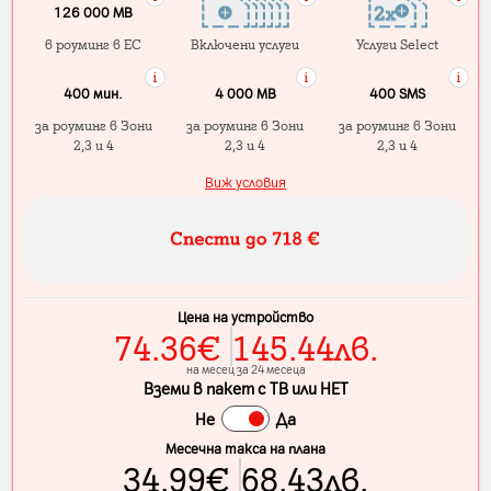
126 000 MB
в роуминг в ЕС
Включени услуги
Услуги Select
400 мин.
4 000 МB
400 SMS
за роуминг в Зони
за роуминг в Зони
за роуминг в Зони
2,3 и 4
2,3 и 4
2,3 и 4
Виж условия
Цена на устройство
74.36
€
145.44
лв.
на месец за 24 месеца
Вземи в пакет с ТВ или НЕТ
Не
Да
Месечна такса на плана
34.99
€
68.43
лв.