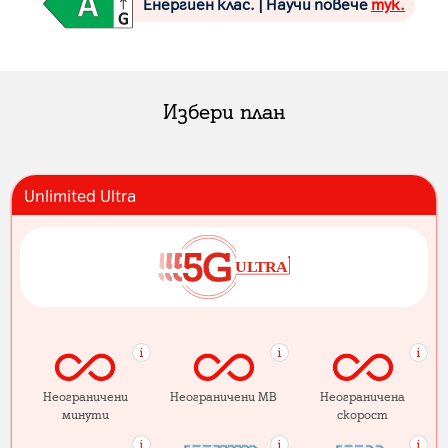
Енергиен клас. | Научи повече
тук.
Избери план
Unlimited Ultra
Неограничени
Неограничени MB
Неограничена
минути
скорост