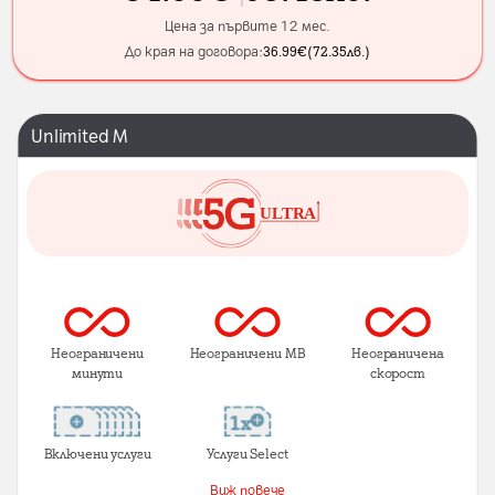
Цена за първите 12 мес.
До края на договора:
36.99
€
(
72.35
лв.
)
Unlimited M
Неограничени
Неограничени MB
Неограничена
минути
скорост
Включени услуги
Услуги Select
Виж повече