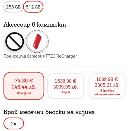
256 GB
512 GB
Аксесоар в комплект
Преносима батерия TTEC ReCharger
1689.98
€
74.36
€
1538.98
€
3305.31
лв.
145.44
лв.
3009.98
лв.
в брой без
в брой
на лизинг
абонаментен план
Брой месечни вноски на лизинг
24