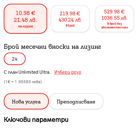
529.98
€
10.98
€
219.98
€
1036.55
лв.
21.48
лв.
430.24
лв.
в брой без
в брой
на лизинг
абонаментен план
Брой месечни вноски на лизинг
24
С план
Unlimited Ultra
.
Избери друг
(1€ =
1.95583
лева)
Нова услуга
Преподписване
Ключови параметри