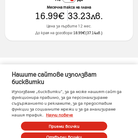
Месечна такса на плана
16.99
€
33.23
лв.
Цена за първите 12 мес.
До края на договора:
18.99
€
(
37.14
лв.
)
Нашите сайтове използват
Информация за устройството
бисквитки
Използваме „бисквитки“, за да може нашият сайт да
функционира правилно, за да персонализираме
съдържанието и рекламите, за да предоставим
Характеристики
функции за социалните мрежи и за да анализираме
нашия трафик.
Научи повече
Памет
:
512 GB
RAM
:
12GB
Условия
Приеми всички
Производител
:
Honor
Отхвърли всички