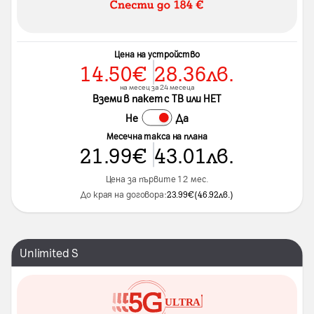
Цена на устройство
14.50
€
28.36
лв.
на месец за 24 месеца
Вземи в пакет с ТВ или НЕТ
Не
Да
Месечна такса на плана
21.99
€
43.01
лв.
Цена за първите 12 мес.
До края на договора:
23.99
€
(
46.92
лв.
)
Unlimited S