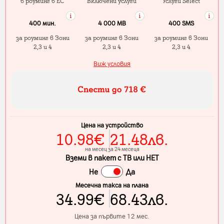
в роуминг в ЕС
Включени услуги
Услуги Select
400 мин.
4 000 МB
400 SMS
за роуминг в Зони
за роуминг в Зони
за роуминг в Зони
2,3 и 4
2,3 и 4
2,3 и 4
Виж условия
Цена на устройство
10.98
€
21.48
лв.
на месец за 24 месеца
Вземи в пакет с ТВ или НЕТ
Не
Да
Месечна такса на плана
34.99
€
68.43
лв.
Цена за първите 12 мес.