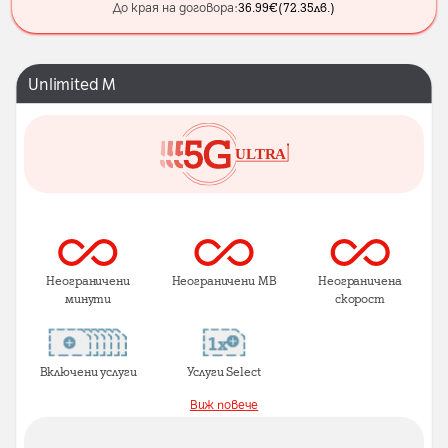
До края на договора:
36.99
€
(
72.35
лв.
)
Unlimited M
Неограничени
Неограничени MB
Неограничена
минути
скорост
Включени услуги
Услуги Select
Виж повече