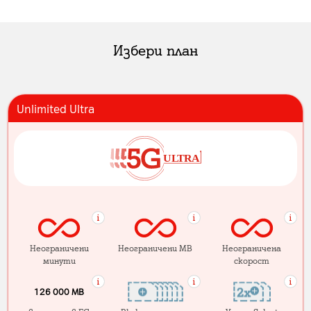
Избери план
Unlimited Ultra
Неограничени
Неограничени MB
Неограничена
минути
скорост
126 000 MB