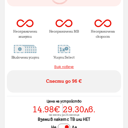
Неограничени
Неограничени MB
Неограничена
минути
скорост
Включени услуги
Услуги Select
Виж повече
Цена на устройство
14.98
€
29.30
лв.
на месец за 24 месеца
Вземи в пакет с ТВ или НЕТ
Не
Да