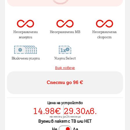
Неограничени
Неограничени MB
Неограничена
минути
скорост
Включени услуги
Услуги Select
Виж повече
Цена на устройство
14.98
€
29.30
лв.
на месец за 24 месеца
Вземи в пакет с ТВ или НЕТ
Не
Да