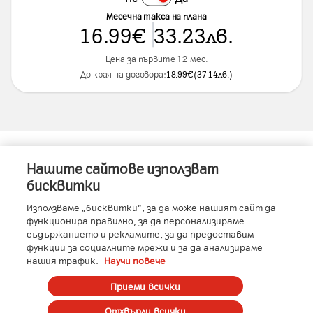
Месечна такса на плана
16.99
€
33.23
лв.
Цена за първите 12 мес.
До края на договора:
18.99
€
(
37.14
лв.
)
Нашите сайтове използват
Информация за устройството
бисквитки
Използваме „бисквитки“, за да може нашият сайт да
функционира правилно, за да персонализираме
съдържанието и рекламите, за да предоставим
Характеристики
функции за социалните мрежи и за да анализираме
нашия трафик.
Научи повече
Памет
:
512 GB
RAM
:
12GB
Условия
Приеми всички
Производител
:
Honor
Отхвърли всички