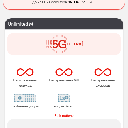
До края на договора:
36.99
€
(
72.35
лв.
)
Unlimited M
Неограничени
Неограничени MB
Неограничена
минути
скорост
Включени услуги
Услуги Select
Виж повече