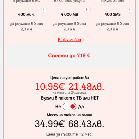
в роуминг в ЕС
Включени услуги
Услуги Select
400 мин.
4 000 МB
400 SMS
за роуминг в Зони
за роуминг в Зони
за роуминг в Зони
2,3 и 4
2,3 и 4
2,3 и 4
Виж условия
Цена на устройство
10.98
€
21.48
лв.
на месец за 24 месеца
Вземи в пакет с ТВ или НЕТ
Не
Да
Месечна такса на плана
34.99
€
68.43
лв.
Цена за първите 12 мес.