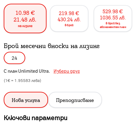
529.98
€
10.98
€
219.98
€
1036.55
лв.
21.48
лв.
430.24
лв.
в брой без
в брой
на лизинг
абонаментен план
Брой месечни вноски на лизинг
24
С план
Unlimited Ultra
.
Избери друг
(1€ =
1.95583
лева)
Нова услуга
Преподписване
Ключови параметри