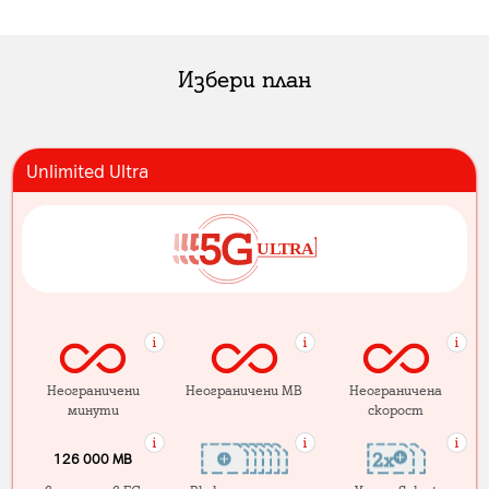
Избери план
Unlimited Ultra
Неограничени
Неограничени MB
Неограничена
минути
скорост
126 000 MB