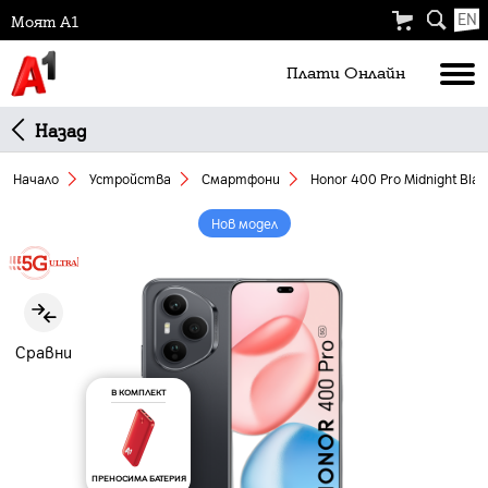
EN
Моят А1
Плати Oнлайн
Назад
Начало
Устройства
Смартфони
Honor 400 Pro Midnight Bla
Нов модел
Slide 1 of 5
Сравни
В КОМПЛЕКТ
ПРЕНОСИМА БАТЕРИЯ