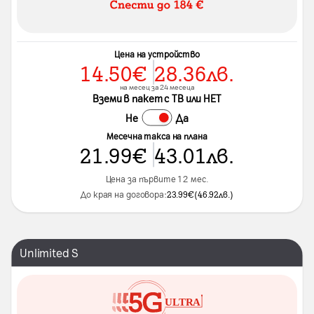
Цена на устройство
14.50
€
28.36
лв.
на месец за 24 месеца
Вземи в пакет с ТВ или НЕТ
Не
Да
Месечна такса на плана
21.99
€
43.01
лв.
Цена за първите 12 мес.
До края на договора:
23.99
€
(
46.92
лв.
)
Unlimited S