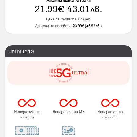
Месечна такса на плана
21.99
€
43.01
лв.
Цена за първите 12 мес.
До края на договора:
23.99
€
(
46.92
лв.
)
Unlimited S
Неограничени
Неограничени MB
Неограничена
минути
скорост