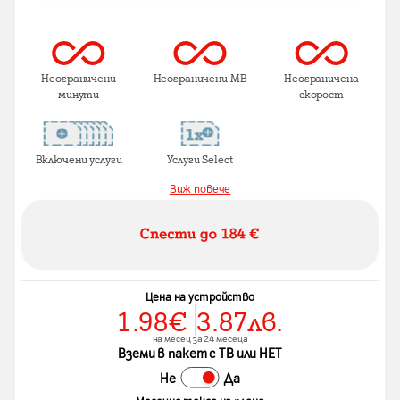
Неограничени
Неограничени MB
Неограничена
минути
скорост
Включени услуги
Услуги Select
Виж повече
Цена на устройство
1.98
€
3.87
лв.
на месец за 24 месеца
Вземи в пакет с ТВ или НЕТ
Не
Да