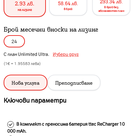
293.34
лв.
2.93
лв.
58.64
лв.
в брой без
в брой
на лизинг
абонаментен план
Брой месечни вноски на лизинг
24
С план
Unlimited Ultra
.
Избери друг
(1€ =
1.95583
лева)
Нова услуга
Преподписване
Ключови параметри
В комплект с преносима батерия ttec ReCharger 10
000 mAh.