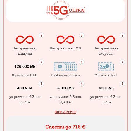
Неограничени
Неограничени MB
Неограничена
минути
скорост
126 000 MB
в роуминг в ЕС
Включени услуги
Услуги Select
400 мин.
4 000 МB
400 SMS
за роуминг в Зони
за роуминг в Зони
за роуминг в Зони
2,3 и 4
2,3 и 4
2,3 и 4
Виж условия