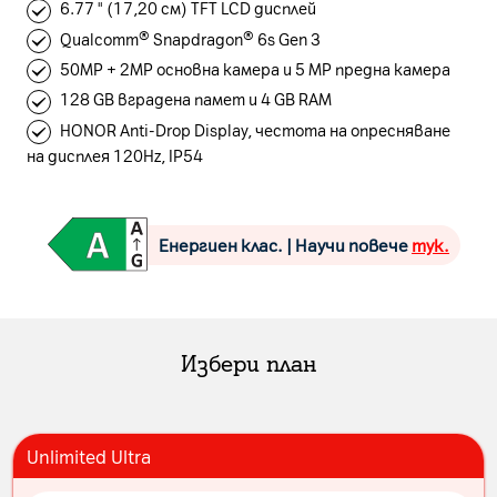
6.77 " (17,20 см) TFT LCD дисплей
Qualcomm® Snapdragon® 6s Gen 3
50MP + 2MP основна камера и 5 MP предна камера
128 GB вградена памет и 4 GB RAM
HONOR Anti-Drop Display, честота на опресняване
на дисплея 120Hz, IP54
Енергиен клас. | Научи повече
тук.
Избери план
Unlimited Ultra