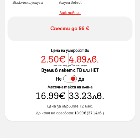
Включени услуги
Услуги Select
Виж повече
Цена на устройство
2.50
€
4.89
лв.
на месец за 24 месеца
Вземи в пакет с ТВ или НЕТ
Не
Да
Месечна такса на плана
16.99
€
33.23
лв.
Цена за първите 12 мес.
До края на договора:
18.99
€
(
37.14
лв.
)