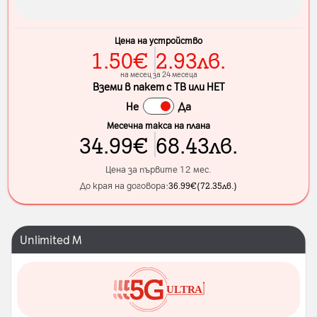
Цена на устройство
1.50
€
2.93
лв.
на месец за 24 месеца
Вземи в пакет с ТВ или НЕТ
Не
Да
Месечна такса на плана
34.99
€
68.43
лв.
Цена за първите 12 мес.
До края на договора:
36.99
€
(
72.35
лв.
)
Unlimited M