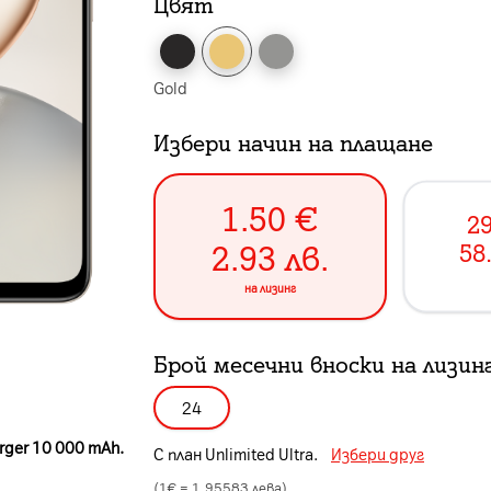
Цвят
Gold
Избери начин на плащане
1.50
€
29
2.93
лв.
58
на лизинг
Брой месечни вноски на лизин
24
rger 10 000 mAh.
С план
Unlimited Ultra
.
Избери друг
(1€ =
1.95583
лева)