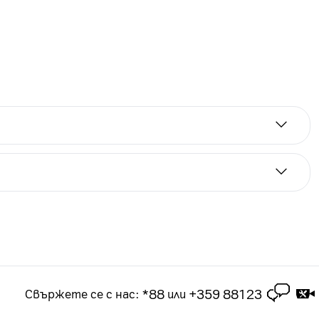
а срок от 2 години. Цените на лизинг са за
 2-годишен абонамент за посочения тарифен план.
чащ в рамките на 3 месеца срок на абонамента
*88
+359 88123
Свържете се с нас
:
или