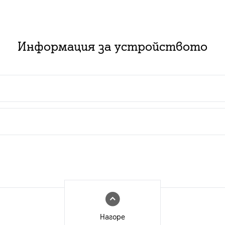
Информация за устройството
 пакет с абонаментен план за услуга:
ючване на нов абонамент за съответния тарифен план з
изинг със срок от 2 или 3 години в комбинация с нов
ат за нови и за настоящи абонати с изтекъл или изти
Нагоре