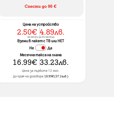
Цена на устройство
2.50
€
4.89
лв.
на месец за 24 месеца
Вземи в пакет с ТВ или НЕТ
Не
Да
Месечна такса на плана
16.99
€
33.23
лв.
Цена за първите 12 мес.
До края на договора:
18.99
€
(
37.14
лв.
)