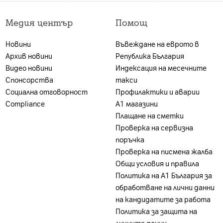
 е валидна за лица, които към датата на покупката в 
 А1 България ЕАД (А1); и за които е налице положите
z+ 6xA55@2.0GHz
Медия център
Помощ
ност. Ако клиентът не отговаря на едно от посочен
г, може да бъде ограничена или отказана, за което кл
Новини
Въвеждане на еврото в
акет се заплаща цената на устройството без тарифе
Архив новини
Република България
на А1 България или партньорската мрежа.
Видео новини
Индексация на месечните
Спонсорства
такси
Социална отговорност
Профилактики и аварии
Compliance
А1 магазини
Плащане на сметки
Проверка на сервизна
, 869MHz - 894MHz(DL), EGSM(GSM 900): 880MHz - 915M
поръчка
PCS(GSM 1900): 1850MHz - 1910MHz(UL), 1930MHz - 199
Проверка на писмена жалба
0MHz - 2170MHz(DL), 1850MHz - 1910MHz(UL), 1930MHz -
Общи условия и правила
Hz
Политика на A1 България за
, 2, 3, 4, 5, 7, 20, 28, 32
обработване на лични данни
28, N38, N40, N41, N71, N77, N78
на кандидатите за работа
Политика за защита на
дство за употреба x 1 USB Type-C кабел x 1 Щифт за из
личните данни