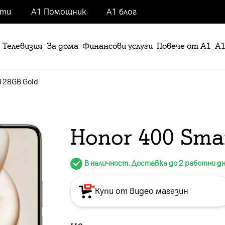
нти
А1 Помощник
А1 блог
Телевизия
За дома
Финансови услуги
Повече от А1
А1
 128GB Gold
Honor 400 Sma
В наличност. Доставка до 2 работни д
Купи от видео магазин