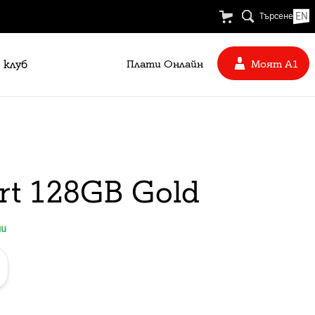
EN
Търсене
 клуб
Плати Oнлайн
Моят А1
rt 128GB Gold
ни