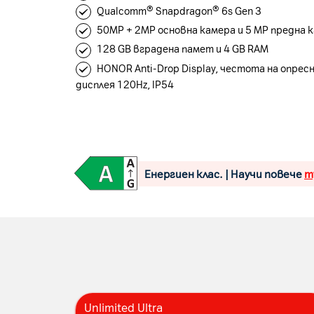
Qualcomm® Snapdragon® 6s Gen 3
50MP + 2MP основна камера и 5 MP предна 
128 GB вградена памет и 4 GB RAM
HONOR Anti-Drop Display, честота на опрес
дисплея 120Hz, IP54
Енергиен клас. | Научи повече
т
Unlimited Ultra