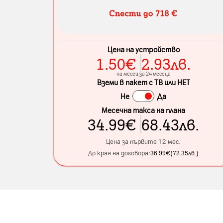
Цена на устройство
1.50
€
2.93
лв.
на месец за 24 месеца
Вземи в пакет с ТВ или НЕТ
Не
Да
Месечна такса на плана
34.99
€
68.43
лв.
Цена за първите 12 мес.
До края на договора:
36.99
€
(
72.35
лв.
)