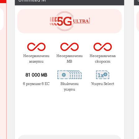
Неограничени
Неограничени
Неограничена
минути
MB
скорост
81 000 МВ
в роуминг в ЕС
Включени
Услуги Select
услуги