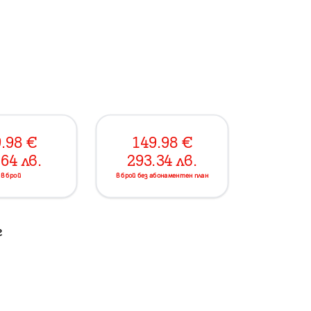
.98
€
149.98
€
.64
лв.
293.34
лв.
в брой
в брой без абонаментен план
г