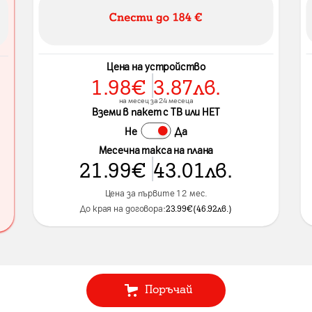
Цена на устройство
1.98
€
3.87
лв.
на месец за 24 месеца
Вземи в пакет с ТВ или НЕТ
Не
Да
Месечна такса на плана
21.99
€
43.01
лв.
Цена за първите 12 мес.
До края на договора:
23.99
€
(
46.92
лв.
)
Поръчай