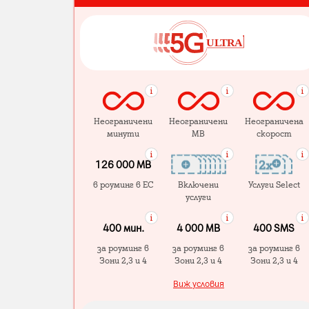
Неограничени
Неограничени
Неограничена
минути
MB
скорост
126 000 MB
в роуминг в ЕС
Включени
Услуги Select
услуги
400 мин.
4 000 МB
400 SMS
за роуминг в
за роуминг в
за роуминг в
Зони 2,3 и 4
Зони 2,3 и 4
Зони 2,3 и 4
Виж условия