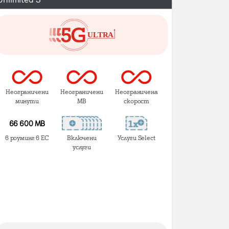
Неограничени
Неограничени
Неограничена
минути
MB
скорост
66 600 MB
в роуминг в ЕС
Включени
Услуги Select
услуги