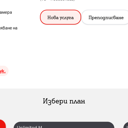
камера
Нова услуга
Преподписване
няване на
ук.
Избери план
Unlimited M