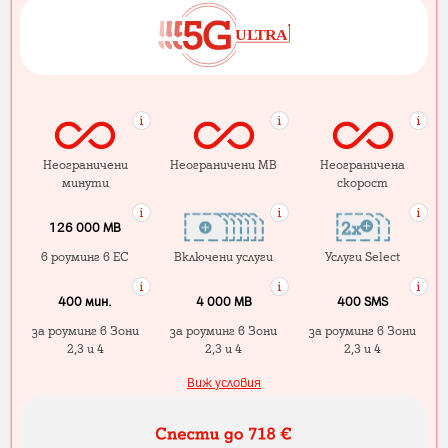
Неограничени
Неограничени MB
Неограничена
минути
скорост
126 000 MB
в роуминг в ЕС
Включени услуги
Услуги Select
400 мин.
4 000 МB
400 SMS
за роуминг в Зони
за роуминг в Зони
за роуминг в Зони
2,3 и 4
2,3 и 4
2,3 и 4
Виж условия