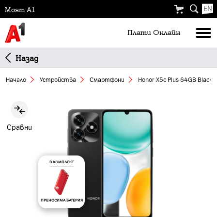
EN
Моят А1
Плати Oнлайн
Назад
Начало
Устройства
Смартфони
Honor X5c Plus 64GB Black
Slide 1 of 10
Сравни
В КОМПЛЕКТ
ПРЕНОСИМА БАТЕРИЯ