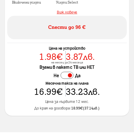
Включени услуги
Услуги Select
Виж повече
Цена на устройство
1.98
€
3.87
лв.
на месец за 24 месеца
Вземи в пакет с ТВ или НЕТ
Не
Да
Месечна такса на плана
16.99
€
33.23
лв.
Цена за първите 12 мес.
До края на договора:
18.99
€
(
37.14
лв.
)