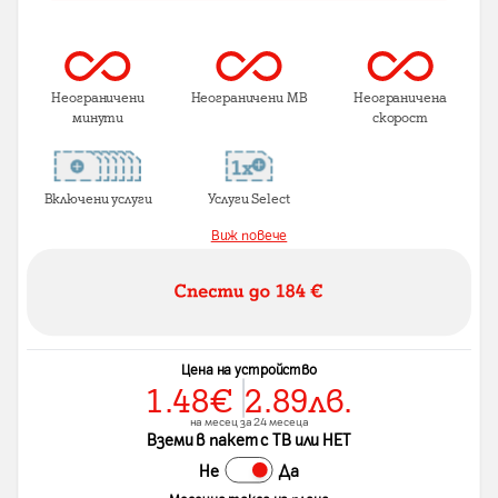
Неограничени
Неограничени MB
Неограничена
минути
скорост
Включени услуги
Услуги Select
Виж повече
Цена на устройство
1.48
€
2.89
лв.
на месец за 24 месеца
Вземи в пакет с ТВ или НЕТ
Не
Да