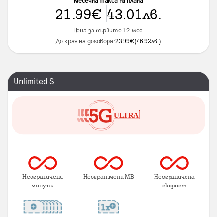
Месечна такса на плана
21.99
€
43.01
лв.
Цена за първите 12 мес.
До края на договора:
23.99
€
(
46.92
лв.
)
Unlimited S
Неограничени
Неограничени MB
Неограничена
минути
скорост