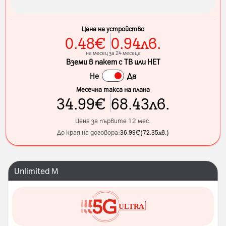
Цена на устройство
0.48
€
0.94
лв.
на месец за 24 месеца
Вземи в пакет с ТВ или НЕТ
Не
Да
Месечна такса на плана
34.99
€
68.43
лв.
Цена за първите 12 мес.
До края на договора:
36.99
€
(
72.35
лв.
)
Unlimited M