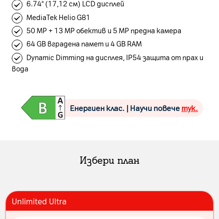
6.74'' (17,12 см) LCD дисплей
MediaTek Helio G81
50 MP + 13 MP обектив и 5 MP предна камера
64 GB вградена памет и 4 GB RAM
Dynamic Dimming на дисплея, IP54 защита от прах и
вода
Енергиен клас. | Научи повече
тук.
Избери план
Unlimited Ultra