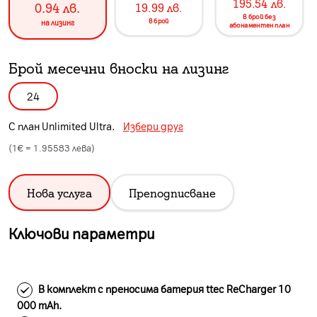
195.54
лв.
0.94
лв.
19.99
лв.
в брой без
в брой
на лизинг
абонаментен план
Брой месечни вноски на лизинг
24
С план
Unlimited Ultra
.
Избери друг
(1€ =
1.95583
лева)
Нова услуга
Преподписване
Ключови параметри
В комплект с преносима батерия ttec ReCharger 10
000 mAh.