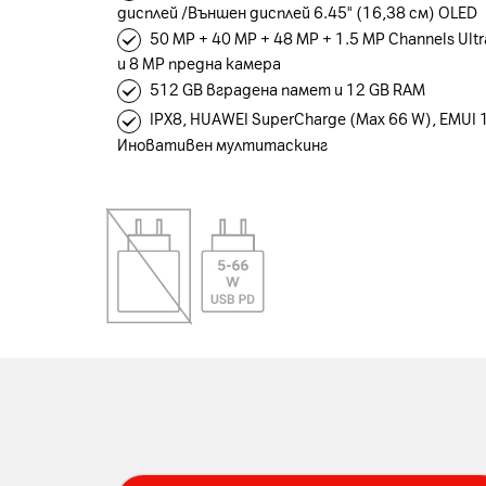
дисплей /Външен дисплей 6.45" (16,38 см) OLED
50 MP + 40 MP + 48 MP + 1.5 MP Channels Ult
и 8 МP предна камера
512 GB вградена памет и 12 GB RAM
IPX8, HUAWEI SuperCharge (Max 66 W), EMUI 1
Иновативен мултитаскинг