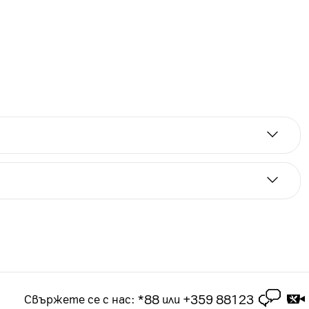
а срок от 2 години. Цените на лизинг са за
 2-годишен абонамент за посочения тарифен план.
чащ в рамките на 3 месеца срок на абонамента
*88
+359 88123
Свържете се с нас
:
или