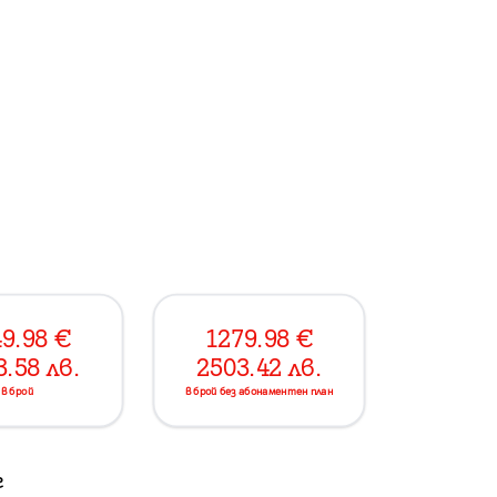
9.98
€
1279.98
€
3.58
лв.
2503.42
лв.
в брой
в брой без абонаментен план
г