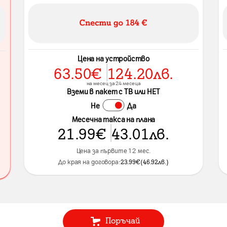
Цена на устройство
63.50
€
124.20
лв.
на месец за 24 месеца
Вземи в пакет с ТВ или НЕТ
Не
Да
Месечна такса на плана
21.99
€
43.01
лв.
Цена за първите 12 мес.
До края на договора:
23.99
€
(
46.92
лв.
)
Поръчай