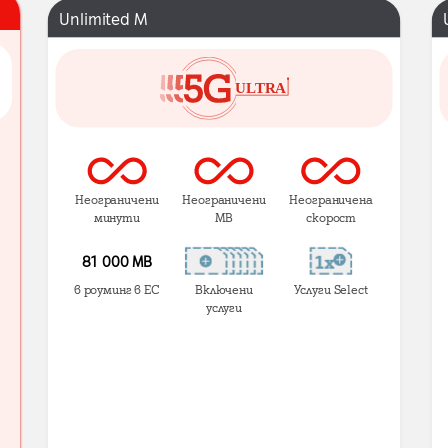
Unlimited M
Неограничени
Неограничени
Неограничена
минути
MB
скорост
81 000 МВ
в роуминг в ЕС
Включени
Услуги Select
услуги