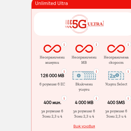
Unlimited Ultra
Неограничени
Неограничени
Неограничена
минути
MB
скорост
126 000 MB
в роуминг в ЕС
Включени
Услуги Select
услуги
400 мин.
4 000 МB
400 SMS
за роуминг в
за роуминг в
за роуминг в
Зони 2,3 и 4
Зони 2,3 и 4
Зони 2,3 и 4
Виж условия