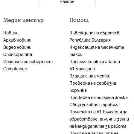
z Taishan Mid & 4x1.53GHz Cortex-A510)
Нагоре
 е валидна за лица, които към датата на покупката в 
 А1 България ЕАД (А1); и за които е налице положите
Медия център
Помощ
ност. Ако клиентът не отговаря на едно от посочен
 9.9 мм
г, може да бъде ограничена или отказана, за което кл
Новини
Въвеждане на еврото в
акет се заплаща цената на устройството без тарифе
Архив новини
Република България
на А1 България или партньорската мрежа.
Видео новини
Индексация на месечните
Спонсорства
такси
Социална отговорност
Профилактики и аварии
Compliance
А1 магазини
Плащане на сметки
Проверка на сервизна
поръчка
Проверка на писмена жалба
Общи условия и правила
8/B9/B12/B17/B18/B19/B20/B26/B28A/B28B/B66 TDD L
Политика на A1 България за
обработване на лични данни
на кандидатите за работа
 за SIM, Ръководство за бърз старт
Политика за защита на