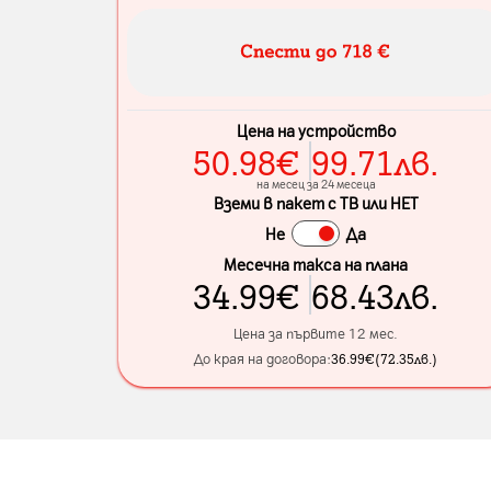
Цена на устройство
50.98
€
99.71
лв.
на месец за 24 месеца
Вземи в пакет с ТВ или НЕТ
Не
Да
Месечна такса на плана
34.99
€
68.43
лв.
Цена за първите 12 мес.
До края на договора:
36.99
€
(
72.35
лв.
)