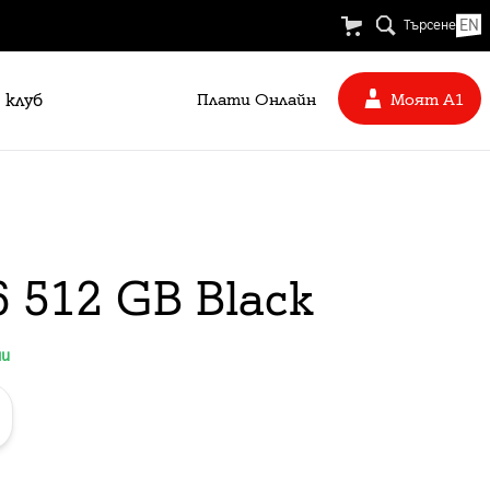
EN
Търсене
 клуб
Плати Oнлайн
Моят А1
 512 GB Black
ни