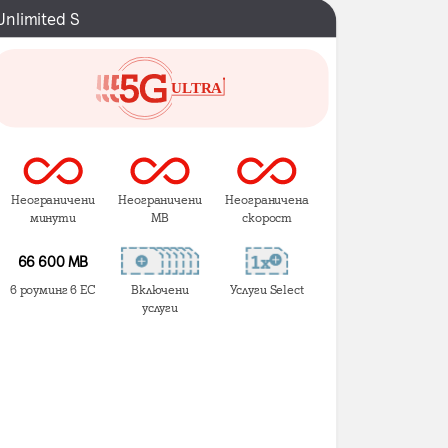
Unlimited S
Неограничени
Неограничени
Неограничена
минути
MB
скорост
66 600 MB
в роуминг в ЕС
Включени
Услуги Select
услуги