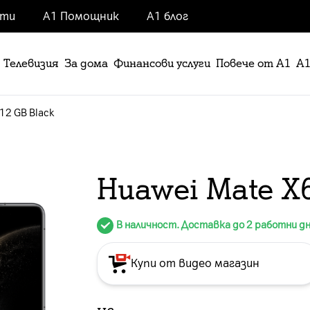
нти
А1 Помощник
А1 блог
Телевизия
За дома
Финансови услуги
Повече от А1
А1
12 GB Black
Huawei Mate X6
В наличност. Доставка до 2 работни д
Купи от видео магазин