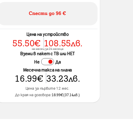
Цена на устройство
55.50
€
108.55
лв.
на месец за 24 месеца
Вземи в пакет с ТВ или НЕТ
Не
Да
Месечна такса на плана
16.99
€
33.23
лв.
Цена за първите 12 мес.
До края на договора:
18.99
€
(
37.14
лв.
)