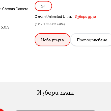
24
ra Chroma Camera
С план
Unlimited Ultra
.
Избери друг
(1€ =
1.95583
лева)
5.0,3.
Нова услуга
Преподписване
Избери план