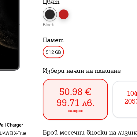
Цвят
Black
Памет
512 GB
Избери начин на плащане
50.98
€
104
99.71
лв.
205
на лизинг
ll Charger
Брой месечни вноски на лизин
UAWEI X-True