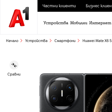
Частни клиенти
Бизнес клие
Устройства
Мобилни
Интернет
Начало
Устройства
Смартфони
Huawei Mate X6 5
Slide 1 of 9
Сравни