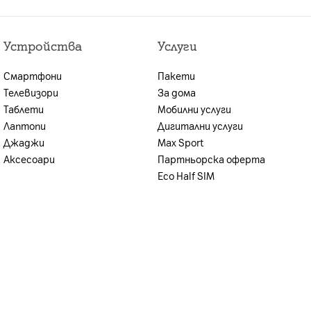
брой или на сключването на договора за продажба
лна оценка на кредитоспособността,
Устройства
Услуги
ите условия, възможността за предоставяне на
иентът се уведомява.
Смартфони
Пакети
н план и стойността на предплатения пакет.
Телевизори
За дома
Таблети
Мобилни услуги
Лаптопи
Дигитални услуги
Джаджи
Max Sport
Аксесоари
Партньорска оферта
Eco Half SIM
TE： B34/B38/B39/B40/B41/B42"