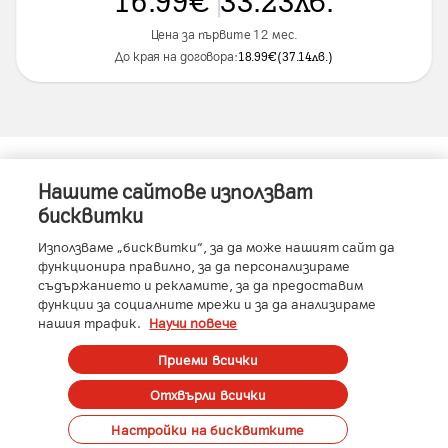
Цена за първите 12 мес.
До края на договора:
18.99
€
(
37.14
лв.
)
Нашите сайтове използват
Информация за устройството
бисквитки
Използваме „бисквитки“, за да може нашият сайт да
функционира правилно, за да персонализираме
съдържанието и рекламите, за да предоставим
Характеристики
функции за социалните мрежи и за да анализираме
нашия трафик.
Научи повече
Памет
:
512 GB
RAM
:
16 GB
Условия
Приеми всички
Производител
:
Huawei
Отхвърли всички
Всички цени са с ДДС.
Вид SIM карта
:
Nano SIM + Nano SIM или eSIM
До изчерпване на количествата.
Размер на дисплея
:
Основен дисплей: 8"
Поръчай
Настройки на бисквитките