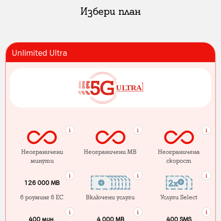
Избери план
Unlimited Ultra
Неограничени
Неограничени MB
Неограничена
минути
скорост
126 000 MB
в роуминг в ЕС
Включени услуги
Услуги Select
400 мин.
4 000 МB
400 SMS