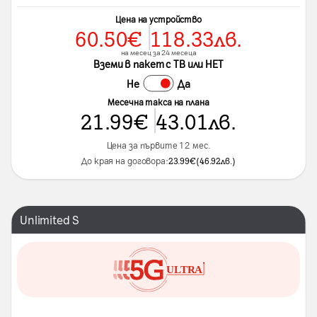
Цена на устройство
60.50
€
118.33
лв.
на месец за 24 месеца
Вземи в пакет с ТВ или НЕТ
Не
Да
Месечна такса на плана
21.99
€
43.01
лв.
Цена за първите 12 мес.
До края на договора:
23.99
€
(
46.92
лв.
)
Unlimited S