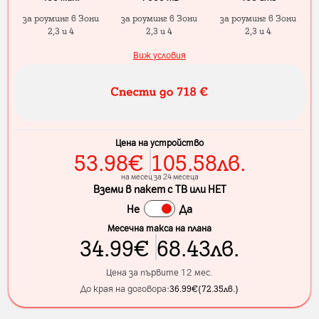
за роуминг в Зони
за роуминг в Зони
за роуминг в Зони
2,3 и 4
2,3 и 4
2,3 и 4
Виж условия
Цена на устройство
53.98
€
105.58
лв.
на месец за 24 месеца
Вземи в пакет с ТВ или НЕТ
Не
Да
Месечна такса на плана
34.99
€
68.43
лв.
Цена за първите 12 мес.
До края на договора:
36.99
€
(
72.35
лв.
)