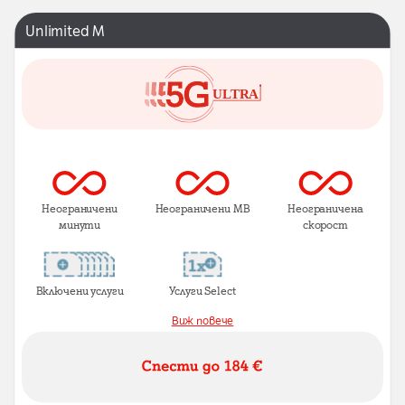
Unlimited M
Неограничени
Неограничени MB
Неограничена
минути
скорост
Включени услуги
Услуги Select
Виж повече