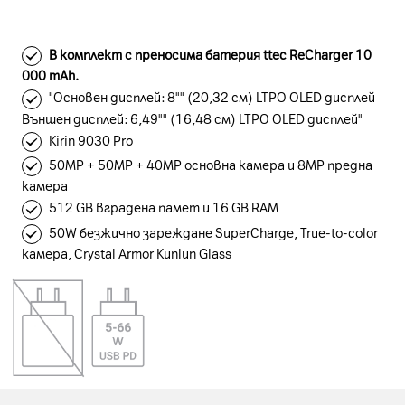
В комплект с преносима батерия ttec ReCharger 10
000 mAh.
"Основен дисплей: 8"" (20,32 см) LTPO OLED дисплей
Външен дисплей: 6,49"" (16,48 см) LTPO OLED дисплей"
Kirin 9030 Pro
50MP + 50MP + 40MP основна камера и 8MP предна
камера
512 GB вградена памет и 16 GB RAM
50W безжично зареждане SuperCharge, True-to-color
камера, Crystal Armor Kunlun Glass