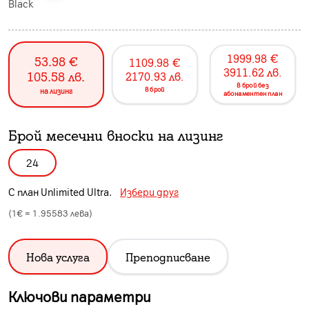
Black
1999.98
€
53.98
€
1109.98
€
3911.62
лв.
105.58
лв.
2170.93
лв.
в брой без
в брой
на лизинг
абонаментен план
Брой месечни вноски на лизинг
24
С план
Unlimited Ultra
.
Избери друг
(1€ =
1.95583
лева)
Нова услуга
Преподписване
Ключови параметри