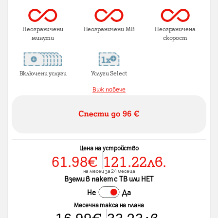
Неограничени
Неограничени MB
Неограничена
минути
скорост
Включени услуги
Услуги Select
Виж повече
Цена на устройство
61.98
€
121.22
лв.
на месец за 24 месеца
Вземи в пакет с ТВ или НЕТ
Не
Да
Месечна такса на плана
16.99
€
33.23
лв.