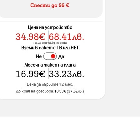
Цена на устройство
34.98
€
68.41
лв.
на месец за 24 месеца
Вземи в пакет с ТВ или НЕТ
Не
Да
Месечна такса на плана
16.99
€
33.23
лв.
Цена за първите 12 мес.
До края на договора:
18.99
€
(
37.14
лв.
)