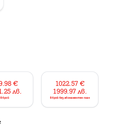
9.98
€
1022.57
€
1.25
лв.
1999.97
лв.
в брой
в брой без абонаментен план
г