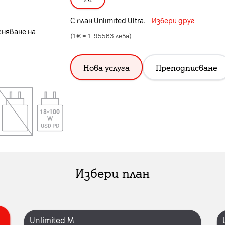
С план
Unlimited Ultra
.
Избери друг
сняване на
(1€ =
1.95583
лева)
Нова услуга
Преподписване
Избери план
Unlimited M