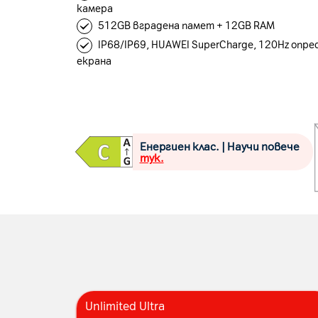
камера
512GB вградена памет + 12GB RAM
IP68/IP69, HUAWEI SuperCharge, 120Hz опре
екрана
Енергиен клас. | Научи повече
тук.
Unlimited Ultra