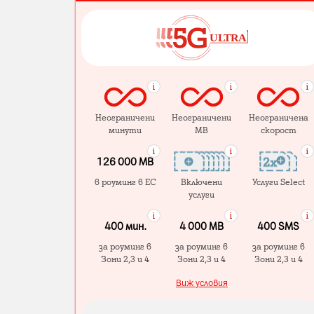
Неограничени
Неограничени
Неограничена
минути
MB
скорост
126 000 MB
в роуминг в ЕС
Включени
Услуги Select
услуги
400 мин.
4 000 МB
400 SMS
за роуминг в
за роуминг в
за роуминг в
Зони 2,3 и 4
Зони 2,3 и 4
Зони 2,3 и 4
Виж условия