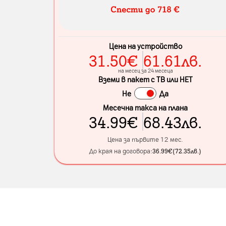
Цена на устройство
31.50
€
61.61
лв.
на месец за 24 месеца
Вземи в пакет с ТВ или НЕТ
Не
Да
Месечна такса на плана
34.99
€
68.43
лв.
Цена за първите 12 мес.
До края на договора:
36.99
€
(
72.35
лв.
)