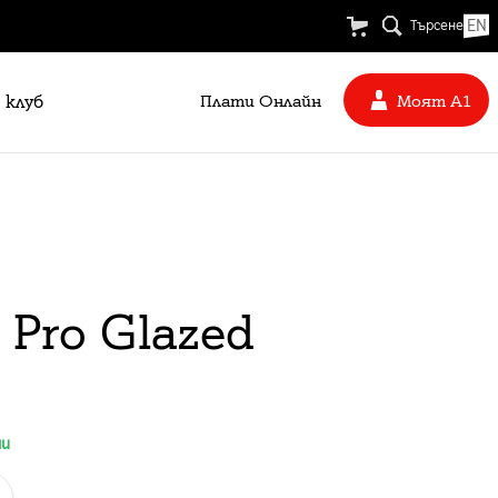
EN
Търсене
 клуб
Плати Oнлайн
Моят А1
 Pro Glazed
ни