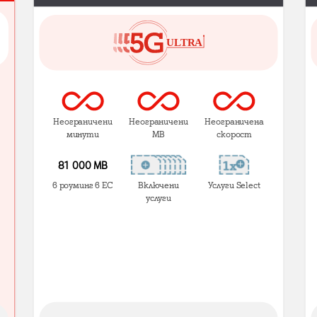
Неограничени
Неограничени
Неограничена
минути
MB
скорост
81 000 МВ
в роуминг в ЕС
Включени
Услуги Select
услуги