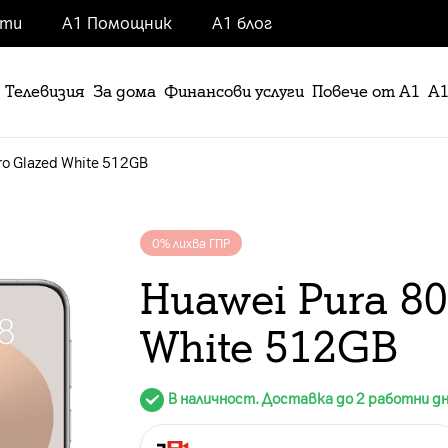
нти
А1 Помощник
А1 блог
Телевизия
За дома
Финансови услуги
Повече от А1
А1
ro Glazed White 512GB
0% лихва ГПР
Huawei Pura 80
White 512GB
В наличност. Доставка до 2 работни д