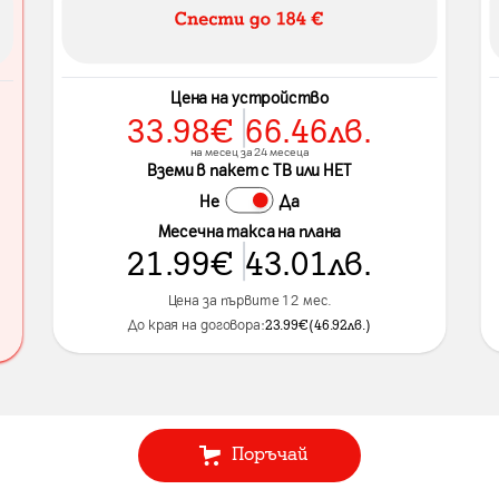
Цена на устройство
33.98
€
66.46
лв.
на месец за 24 месеца
Вземи в пакет с ТВ или НЕТ
Не
Да
Месечна такса на плана
21.99
€
43.01
лв.
Цена за първите 12 мес.
До края на договора:
23.99
€
(
46.92
лв.
)
Поръчай