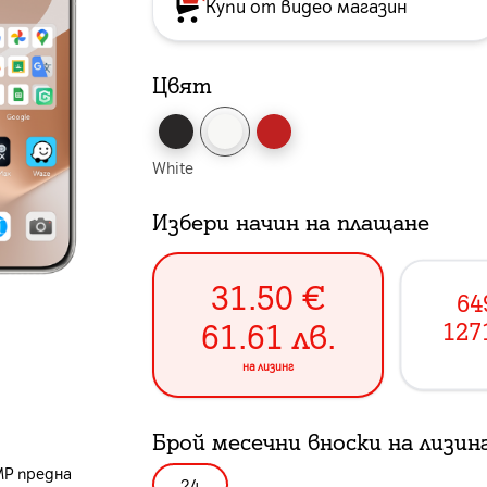
Купи от видео магазин
Цвят
White
Избери начин на плащане
31.50
€
64
61.61
лв.
127
на лизинг
Брой месечни вноски на лизин
MP предна
24