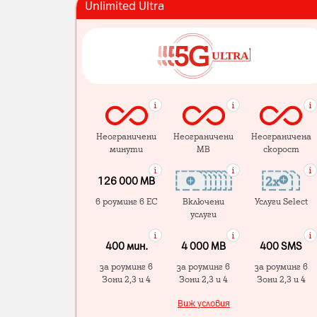
Unlimited Ultra
Неограничени
Неограничени
Неограничена
минути
MB
скорост
126 000 MB
в роуминг в ЕС
Включени
Услуги Select
услуги
400 мин.
4 000 МB
400 SMS
за роуминг в
за роуминг в
за роуминг в
Зони 2,3 и 4
Зони 2,3 и 4
Зони 2,3 и 4
Виж условия