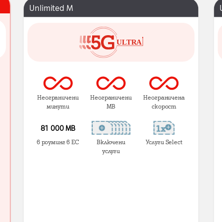
Unlimited M
Неограничени
Неограничени
Неограничена
минути
MB
скорост
81 000 МВ
в роуминг в ЕС
Включени
Услуги Select
услуги