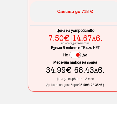
Цена на устройство
7.50
€
14.67
лв.
на месец за 24 месеца
Вземи в пакет с ТВ или НЕТ
Не
Да
Месечна такса на плана
34.99
€
68.43
лв.
Цена за първите 12 мес.
До края на договора:
36.99
€
(
72.35
лв.
)