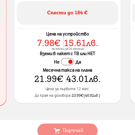
Цена на устройство
7.98
€
15.61
лв.
на месец за 24 месеца
Вземи в пакет с ТВ или НЕТ
Не
Да
Месечна такса на плана
21.99
€
43.01
лв.
Цена за първите 12 мес.
До края на договора:
23.99
€
(
46.92
лв.
)
Поръчай