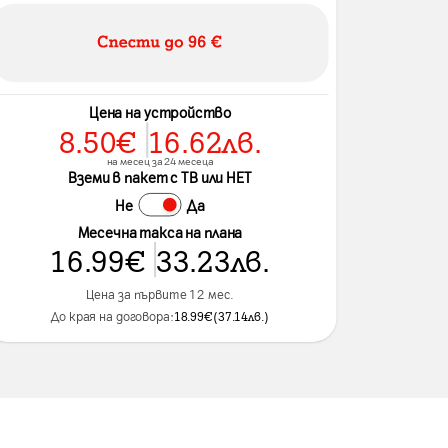
Цена на устройство
8.50
€
16.62
лв.
на месец за 24 месеца
Вземи в пакет с ТВ или НЕТ
Не
Да
Месечна такса на плана
16.99
€
33.23
лв.
Цена за първите 12 мес.
До края на договора:
18.99
€
(
37.14
лв.
)