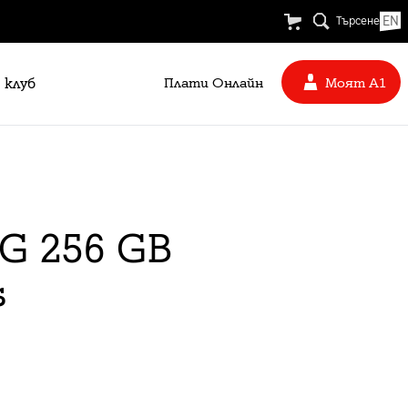
EN
Търсене
 клуб
Плати Oнлайн
Моят А1
5G 256 GB
s