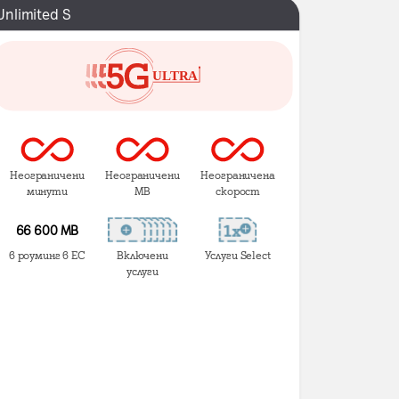
Unlimited S
Неограничени
Неограничени
Неограничена
минути
MB
скорост
66 600 MB
в роуминг в ЕС
Включени
Услуги Select
услуги