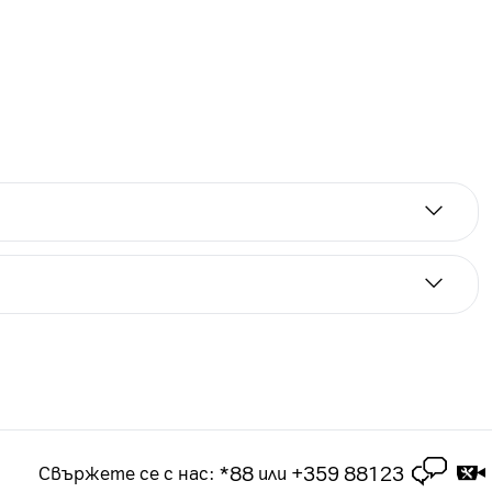
а срок от 2 години. Цените на лизинг са за
 2-годишен абонамент за посочения тарифен план.
чащ в рамките на 3 месеца срок на абонамента
*88
+359 88123
Свържете се с нас
:
или