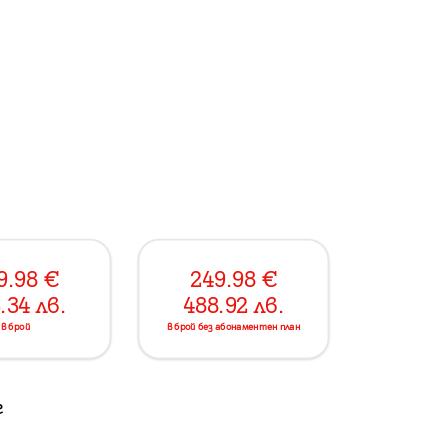
9.98
€
249.98
€
.34
лв.
488.92
лв.
в брой
в брой без абонаментен план
г