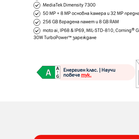
MediaTek Dimensity 7300
50 MP + 8 MP основна камера и 32 MP предн
256 GB вградена памет и 8 GB RAM
moto ai, IP68 & IP69, MIL-STD-810, Corning® Go
30W TurboPower™ зареждане
Енергиен клас. | Научи
повече
тук.