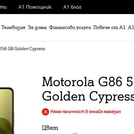
нти
А1 Помощник
А1 блог
Телевизия
За дома
Финансови услуги
Повече от А1
А1
256 GB Golden Cypress
Motorola G86 
Golden Cypres
Няма наличност в онлайн магазин
Цвят