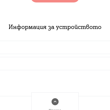
Информация за устройството
 пакет с абонаментен план за услуга:
ючване на нов абонамент за съответния тарифен план з
изинг със срок от 2 или 3 години в комбинация с нов
ат за нови и за настоящи абонати с изтекъл или изти