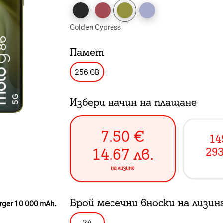
Golden Cypress
Памет
256 GB
Избери начин на плащане
7.50
€
14
14.67
лв.
293
на лизинг
Брой месечни вноски на лизин
rger 10 000 mAh.
24