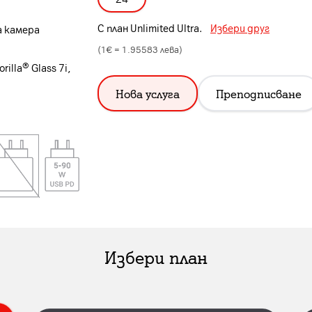
С план
Unlimited Ultra
.
Избери друг
а камера
(1€ =
1.95583
лева)
rilla® Glass 7i,
Нова услуга
Преподписване
Избери план