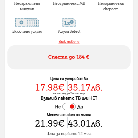
Неограничени
Неограничени MB
Неограничена
минути
скорост
Включени услуги
Услуги Select
Виж повече
Цена на устройство
17.98
€
35.17
лв.
на месец за 24 месеца
Вземи в пакет с ТВ или НЕТ
Не
Да
Месечна такса на плана
21.99
€
43.01
лв.
Цена за първите 12 мес.