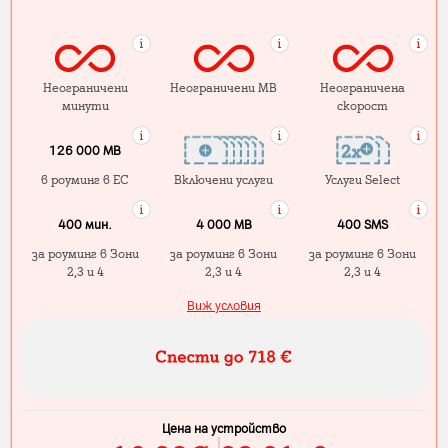
Неограничени
Неограничени MB
Неограничена
минути
скорост
126 000 MB
в роуминг в ЕС
Включени услуги
Услуги Select
400 мин.
4 000 МB
400 SMS
за роуминг в Зони
за роуминг в Зони
за роуминг в Зони
2,3 и 4
2,3 и 4
2,3 и 4
Виж условия
Цена на устройство