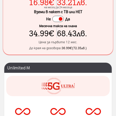
16.98
€
33.21
лв.
на месец за 24 месеца
Вземи в пакет с ТВ или НЕТ
Не
Да
Месечна такса на плана
34.99
€
68.43
лв.
Цена за първите 12 мес.
До края на договора:
36.99
€
(
72.35
лв.
)
Unlimited M