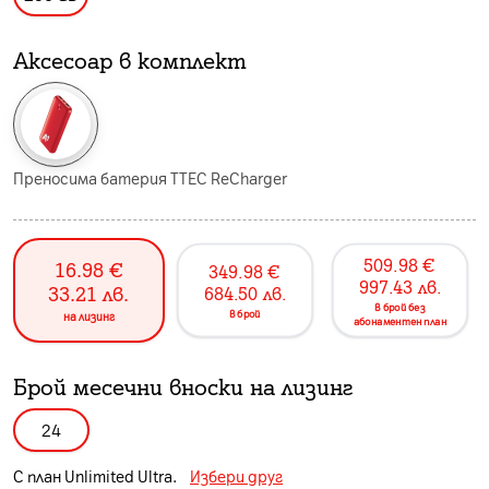
Аксесоар в комплект
Преносима батерия TTEC ReCharger
509.98
€
16.98
€
349.98
€
997.43
лв.
33.21
лв.
684.50
лв.
в брой без
в брой
на лизинг
абонаментен план
Брой месечни вноски на лизинг
24
С план
Unlimited Ultra
.
Избери друг