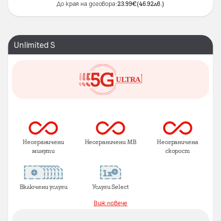
До края на договора:
23.99
€
(
46.92
лв.
)
Unlimited S
Неограничени
Неограничени MB
Неограничена
минути
скорост
Включени услуги
Услуги Select
Виж повече