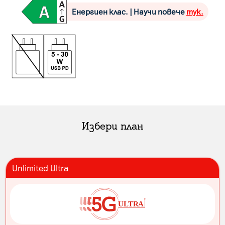
Енергиен клас. | Научи повече
тук.
Избери план
Unlimited Ultra