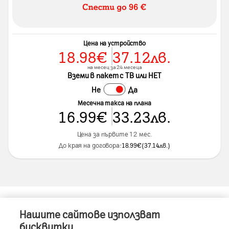
Цена на устройство
18.98
€
37.12
лв.
на месец за 24 месеца
Вземи в пакет с ТВ или НЕТ
Не
Да
Месечна такса на плана
16.99
€
33.23
лв.
Цена за първите 12 мес.
До края на договора:
18.99
€
(
37.14
лв.
)
Нашите сайтове използват
Информация за устройството
бисквитки