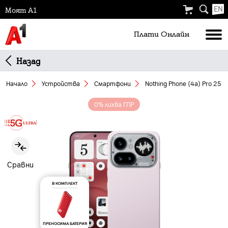
EN
Моят А1
Плати Oнлайн
Назад
Начало
Устройства
Смартфони
Nothing Phone (4a) Pro 256 
0% лихва ГПР
Slide 1 of 7
Сравни
В КОМПЛЕКТ
ПРЕНОСИМА БАТЕРИЯ