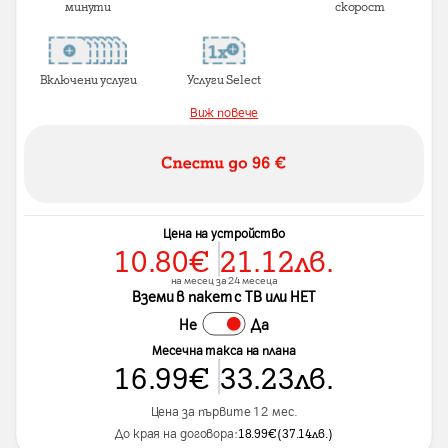
минути
скорост
Включени услуги
Услуги Select
Виж повече
Цена на устройство
10.80
€
21.12
лв.
на месец за 24 месеца
Вземи в пакет с ТВ или НЕТ
Не
Да
Месечна такса на плана
16.99
€
33.23
лв.
Цена за първите 12 мес.
До края на договора:
18.99
€
(
37.14
лв.
)