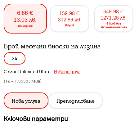
649.98
€
6.66
€
159.98
€
1271.25
лв.
13.03
лв.
312.89
лв.
в брой без
в брой
на лизинг
абонаментен план
Брой месечни вноски на лизинг
24
С план
Unlimited Ultra
.
Избери друг
(1€ =
1.95583
лева)
Нова услуга
Преподписване
Ключови параметри