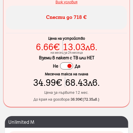
Виж условия
Цена на устройство
6.66
€
13.03
лв.
на месец за 24 месеца
Вземи в пакет с ТВ или НЕТ
Не
Да
Месечна такса на плана
34.99
€
68.43
лв.
Цена за първите 12 мес.
До края на договора:
36.99
€
(
72.35
лв.
)
Unlimited M