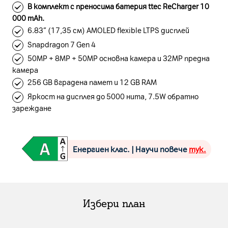
В комплект с преносима батерия ttec ReCharger 10
000 mAh.
6.83” (17,35 см) AMOLED flexible LTPS дисплей
Snapdragon 7 Gen 4
50MP + 8MP + 50MP основна камера и 32MP предна
камера
256 GB вградена памет и 12 GB RAM
Яркост на дисплея до 5000 нита, 7.5W обратно
зареждане
Енергиен клас. | Научи повече
тук.
Избери план