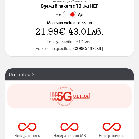
на месец за 24 месеца
Вземи в пакет с ТВ или НЕТ
Не
Да
Месечна такса на плана
21.99
€
43.01
лв.
Цена за първите 12 мес.
До края на договора:
23.99
€
(
46.92
лв.
)
Unlimited S
Неограничени
Неограничени MB
Неограничена