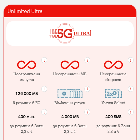
Unlimited Ultra
Неограничени
Неограничени MB
Неограничена
минути
скорост
126 000 MB
в роуминг в ЕС
Включени услуги
Услуги Select
400 мин.
4 000 МB
400 SMS
за роуминг в Зони
за роуминг в Зони
за роуминг в Зони
2,3 и 4
2,3 и 4
2,3 и 4