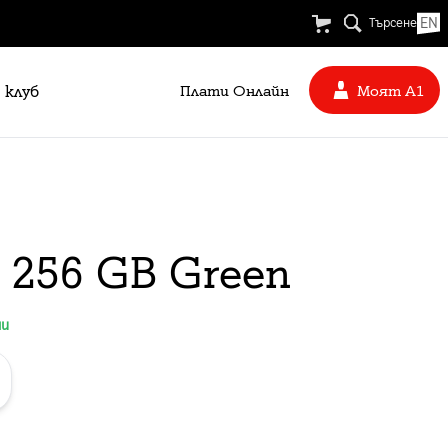
EN
Търсене
 клуб
Плати Oнлайн
Моят А1
 256 GB Green
ни