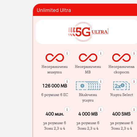
Unlimited Ultra
Неограничени
Неограничени
Неограничена
минути
MB
скорост
126 000 MB
в роуминг в ЕС
Включени
Услуги Select
услуги
400 мин.
4 000 МB
400 SMS
за роуминг в
за роуминг в
за роуминг в
Зони 2,3 и 4
Зони 2,3 и 4
Зони 2,3 и 4