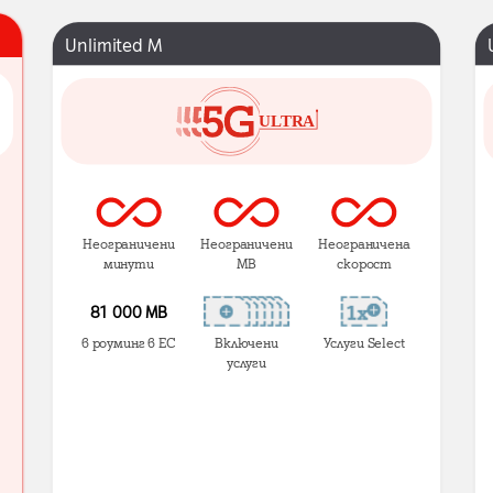
Unlimited M
Неограничени
Неограничени
Неограничена
минути
MB
скорост
81 000 МВ
в роуминг в ЕС
Включени
Услуги Select
услуги