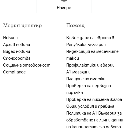
tform
Нагоре
 е валидна за лица, които към датата на покупката в 
 А1 България ЕАД (А1); и за които е налице положите
Медия център
Помощ
ност. Ако клиентът не отговаря на едно от посочен
г, може да бъде ограничена или отказана, за което кл
reen:158.12×74.97×7.74
Новини
Въвеждане на еврото в
акет се заплаща цената на устройството без тарифе
Архив новини
Република България
на А1 България или партньорската мрежа.
Видео новини
Индексация на месечните
Спонсорства
такси
Социална отговорност
Профилактики и аварии
Compliance
А1 магазини
Плащане на сметки
Проверка на сервизна
поръчка
Проверка на писмена жалба
 за изваждане на SIM карта, документация
Общи условия и правила
Политика на A1 България за
обработване на лични данни
на кандидатите за работа