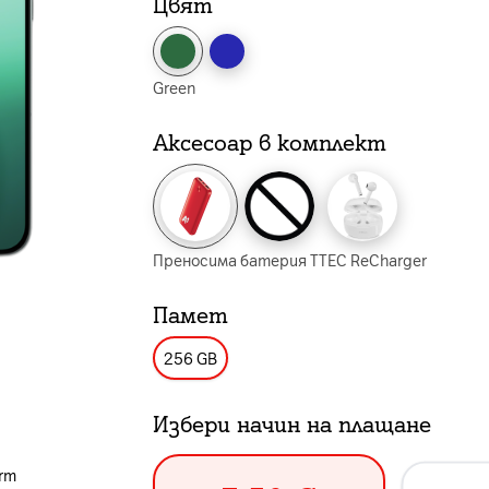
Цвят
Green
Аксесоар в комплект
Преносима батерия TTEC ReCharger
Памет
256 GB
Избери начин на плащане
orm