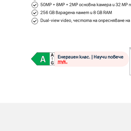
50MP + 8MP + 2MP основна камера и 32 MP 
256 GB вградена памет и 8 GB RAM
Dual-view video, честота на опресняване на
Енергиен клас. | Научи повече
тук.