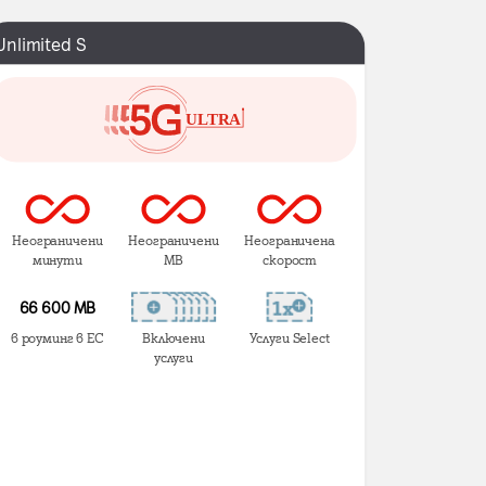
Unlimited S
Неограничени
Неограничени
Неограничена
минути
MB
скорост
66 600 MB
в роуминг в ЕС
Включени
Услуги Select
услуги