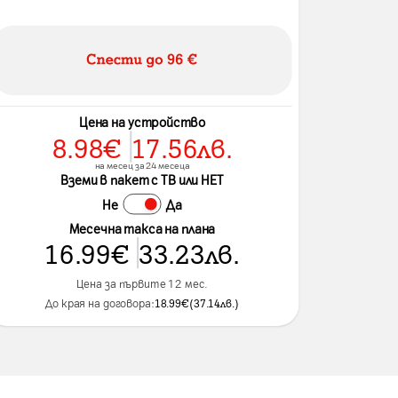
Цена на устройство
8.98
€
17.56
лв.
на месец за 24 месеца
Вземи в пакет с ТВ или НЕТ
Не
Да
Месечна такса на плана
16.99
€
33.23
лв.
Цена за първите 12 мес.
До края на договора:
18.99
€
(
37.14
лв.
)