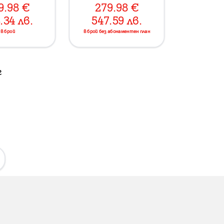
9.98
€
279.98
€
.34
лв.
547.59
лв.
в брой
в брой без абонаментен план
г