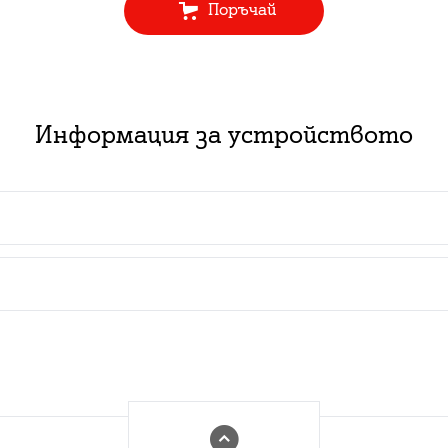
Поръчай
Информация за устройството
 пакет с абонаментен план за услуга:
ючване на нов абонамент за съответния тарифен план з
изинг със срок от 2 или 3 години в комбинация с нов
ат за нови и за настоящи абонати с изтекъл или изти