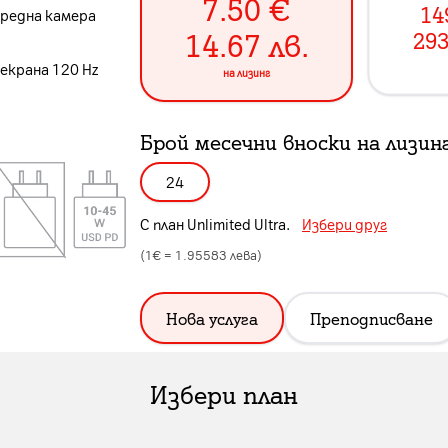
7.50
€
14
предна камера
14.67
лв.
293
 екрана 120 Hz
на лизинг
Брой месечни вноски на лизин
24
С план
Unlimited Ultra
.
Избери друг
(1€ =
1.95583
лева)
Нова услуга
Преподписване
Избери план