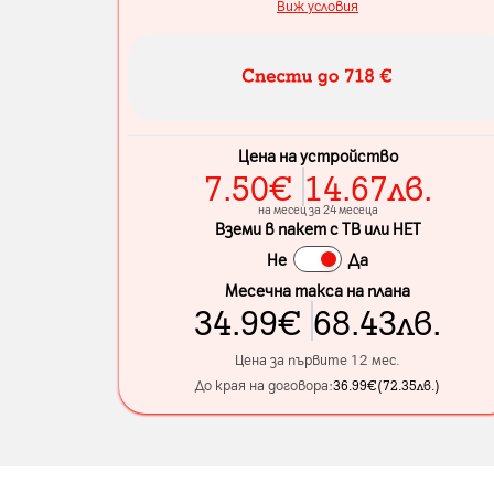
Виж условия
Цена на устройство
7.50
€
14.67
лв.
на месец за 24 месеца
Вземи в пакет с ТВ или НЕТ
Не
Да
Месечна такса на плана
34.99
€
68.43
лв.
Цена за първите 12 мес.
До края на договора:
36.99
€
(
72.35
лв.
)