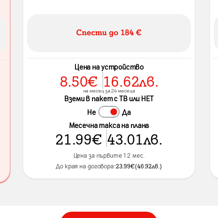
Цена на устройство
8.50
€
16.62
лв.
на месец за 24 месеца
Вземи в пакет с ТВ или НЕТ
Не
Да
Месечна такса на плана
21.99
€
43.01
лв.
Цена за първите 12 мес.
До края на договора:
23.99
€
(
46.92
лв.
)