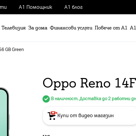
нти
А1 Помощник
А1 блог
Телевизия
За дома
Финансови услуги
Повече от А1
А1
56 GB Green
Oppo Reno 14F
В наличност. Доставка до 2 работни д
Купи от видео магазин