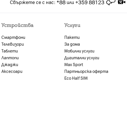
*88
+359 88123
Свържете се с нас
:
или
брой или на сключването на договора за продажба
лна оценка на кредитоспособността,
Устройства
Услуги
ите условия, възможността за предоставяне на
иентът се уведомява.
Смартфони
Пакети
н план и стойността на предплатения пакет.
Телевизори
За дома
Таблети
Мобилни услуги
Лаптопи
Дигитални услуги
Джаджи
Max Sport
Аксесоари
Партньорска оферта
Eco Half SIM