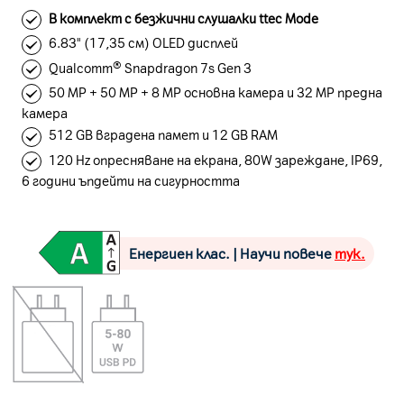
В комплект с безжични слушалки ttec Mode
6.83" (17,35 см) OLED дисплей
Qualcomm® Snapdragon 7s Gen 3
50 MP + 50 MP + 8 MP основна камера и 32 MP предна
камера
512 GB вградена памет и 12 GB RAM
120 Hz опресняване на екрана, 80W зареждане, IP69,
6 години ъпдейти на сигурността
Енергиен клас. | Научи повече
тук.