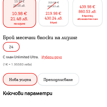
13.32
€
319.98
€
26.05
лв.
439.98
€
625.83
лв.
860.53
лв.
10.98
€
219.98
€
в брой без
430.24
лв.
21.48
лв.
абонаментен план
в брой
на лизинг
Брой месечни вноски на лизинг
24
С план
Unlimited Ultra
.
Избери друг
(1€ =
1.95583
лева)
Нова услуга
Преподписване
Ключови параметри