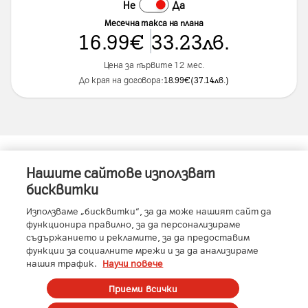
Не
Да
Месечна такса на плана
16.99
€
33.23
лв.
Цена за първите 12 мес.
До края на договора:
18.99
€
(
37.14
лв.
)
Нашите сайтове използват
Информация за устройството
бисквитки
Използваме „бисквитки“, за да може нашият сайт да
функционира правилно, за да персонализираме
съдържанието и рекламите, за да предоставим
Характеристики
функции за социалните мрежи и за да анализираме
нашия трафик.
Научи повече
RAM
:
12GB
Производител
:
Realme
Условия
Приеми всички
Вид SIM карта
:
Nano SIM + Nano SIM или eSIM