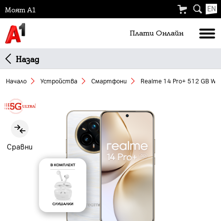
EN
Моят А1
Плати Oнлайн
Назад
Начало
Устройства
Смартфони
Realme 14 Pro+ 512 GB Whi
Slide 1 of 7
Сравни
В КОМПЛЕКТ
СЛУШАЛКИ