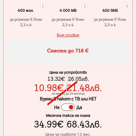
400 мин.
4 000 МB
400 SMS
за роуминг в Зони
за роуминг в Зони
за роуминг в Зони
2,3 и 4
2,3 и 4
2,3 и 4
Виж условия
Цена на устройство
13.32
€
26.05
лв.
10.98
€
21.48
лв.
на месец за 24 месеца
Вземи в пакет с ТВ или НЕТ
Не
Да
Месечна такса на плана
34.99
€
68.43
лв.
Цена за първите 12 мес.