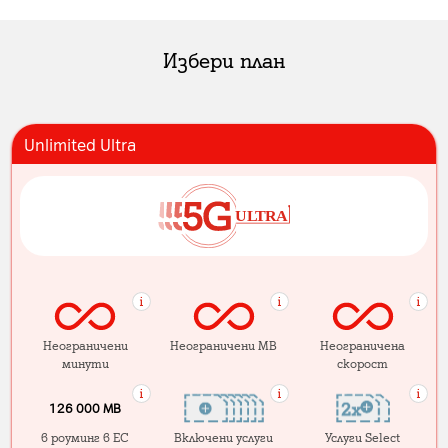
Избери план
Unlimited Ultra
Неограничени
Неограничени MB
Неограничена
минути
скорост
126 000 MB
в роуминг в ЕС
Включени услуги
Услуги Select