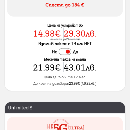
Цена на устройство
14.98
€
29.30
лв.
на месец за 24 месеца
Вземи в пакет с ТВ или НЕТ
Не
Да
Месечна такса на плана
21.99
€
43.01
лв.
Цена за първите 12 мес.
До края на договора:
23.99
€
(
46.92
лв.
)
Unlimited S