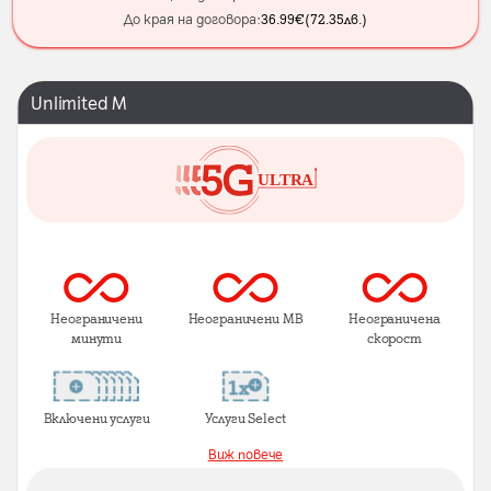
До края на договора:
36.99
€
(
72.35
лв.
)
Unlimited M
Неограничени
Неограничени MB
Неограничена
минути
скорост
Включени услуги
Услуги Select
Виж повече