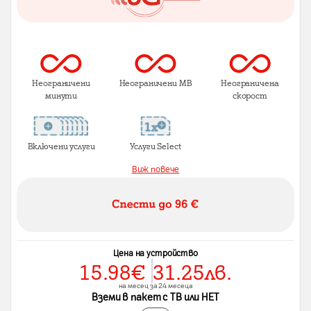
Неограничени
Неограничени MB
Неограничена
минути
скорост
Включени услуги
Услуги Select
Виж повече
Цена на устройство
15.98
€
31.25
лв.
на месец за 24 месеца
Вземи в пакет с ТВ или НЕТ