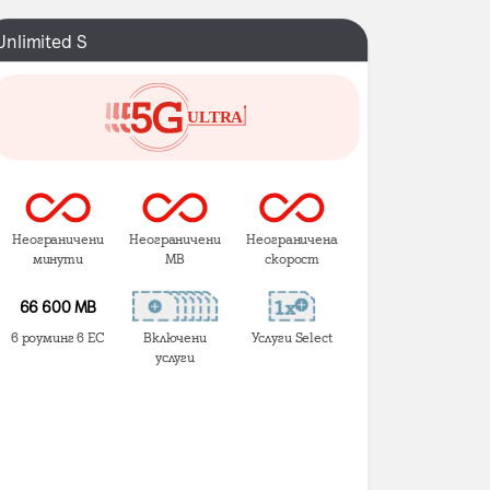
Unlimited S
Неограничени
Неограничени
Неограничена
минути
MB
скорост
66 600 MB
в роуминг в ЕС
Включени
Услуги Select
услуги