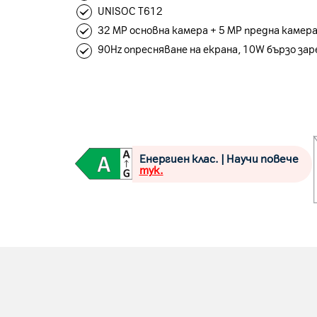
UNISOC T612
32 MP основна камера + 5 MP предна камер
90Hz опресняване на екрана, 10W бързо зар
Енергиен клас. | Научи повече
тук.