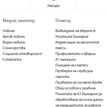
Нагоре
 е валидна за лица, които към датата на покупката в 
 А1 България ЕАД (А1); и за които е налице положите
Медия център
Помощ
ност. Ако клиентът не отговаря на едно от посочен
г, може да бъде ограничена или отказана, за което кл
Новини
Въвеждане на еврото в
акет се заплаща цената на устройството без тарифе
Архив новини
Република България
на А1 България или партньорската мрежа.
Видео новини
Индексация на месечните
Спонсорства
такси
Социална отговорност
Профилактики и аварии
Compliance
А1 магазини
Плащане на сметки
Проверка на сервизна
поръчка
Проверка на писмена жалба
Общи условия и правила
Политика на A1 България за
обработване на лични данни
тко ръководство и упътване за безопасност, калъф
на кандидатите за работа