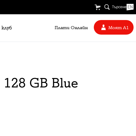
EN
Търсене
 клуб
Плати Oнлайн
Моят А1
 128 GB Blue