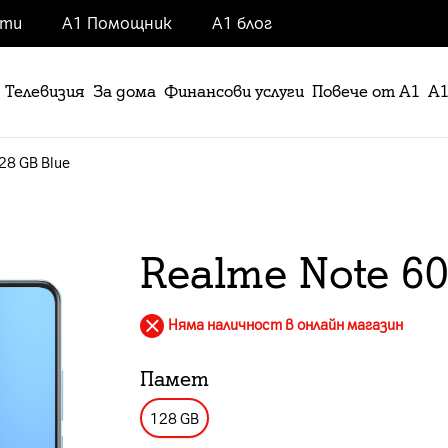
нти
А1 Помощник
А1 блог
Телевизия
За дома
Финансови услуги
Повече от А1
А1
28 GB Blue
Realme Note 60
Няма наличност в онлайн магазин
Памет
128 GB