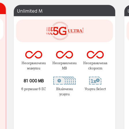
Unlimited M
Неограничени
Неограничени
Неограничена
минути
MB
скорост
81 000 МВ
в роуминг в ЕС
Включени
Услуги Select
услуги