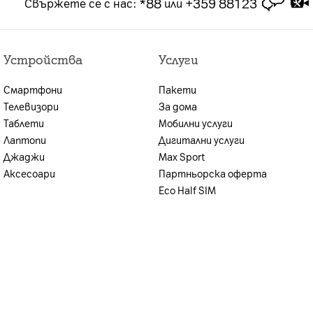
*88
+359 88123
Свържете се с нас
:
или
брой или на сключването на договора за продажба
лна оценка на кредитоспособността,
Устройства
Услуги
ите условия, възможността за предоставяне на
иентът се уведомява.
Смартфони
Пакети
н план и стойността на предплатения пакет.
Телевизори
За дома
Таблети
Мобилни услуги
Лаптопи
Дигитални услуги
Джаджи
Max Sport
Аксесоари
Партньорска оферта
Eco Half SIM