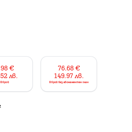
.98
€
76.68
€
.52
лв.
149.97
лв.
в брой
в брой без абонаментен план
г