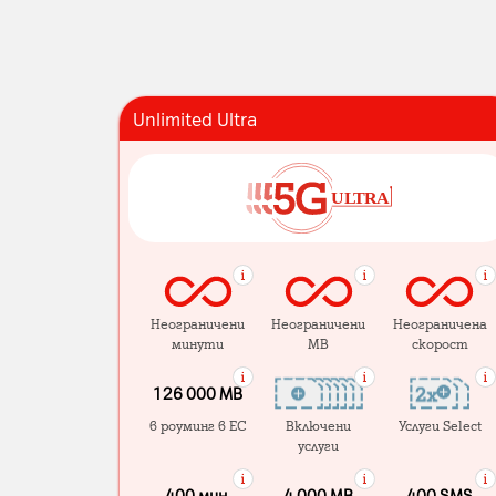
Unlimited Ultra
Неограничени
Неограничени
Неограничена
минути
MB
скорост
126 000 MB
в роуминг в ЕС
Включени
Услуги Select
услуги
400 мин.
4 000 МB
400 SMS