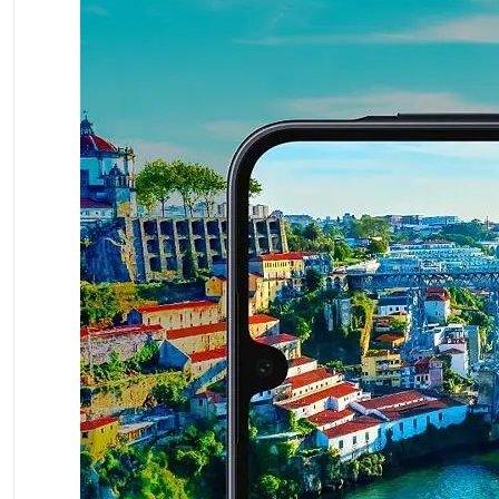
3G честоти
:
HSDPA 850 / 900 / 2100
4G честоти
:
1, 3, 5, 7, 8, 20, 28, 38, 40, 41
Основна камера
:
50 MP
5G
:
Не
Съдържание на кутия
:
Кабел Type C, инструмент
EAN
:
3800873103825
SKU
:
SM-A165FLGBEUE