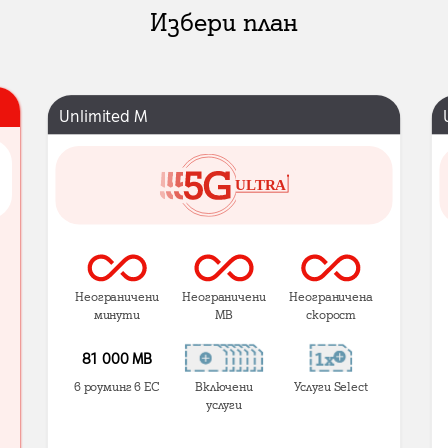
Избери план
Unlimited M
Неограничени
Неограничени
Неограничена
минути
MB
скорост
81 000 МВ
в роуминг в ЕС
Включени
Услуги Select
услуги