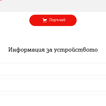
Поръчай
Информация за устройството
 пакет с абонаментен план за услуга: