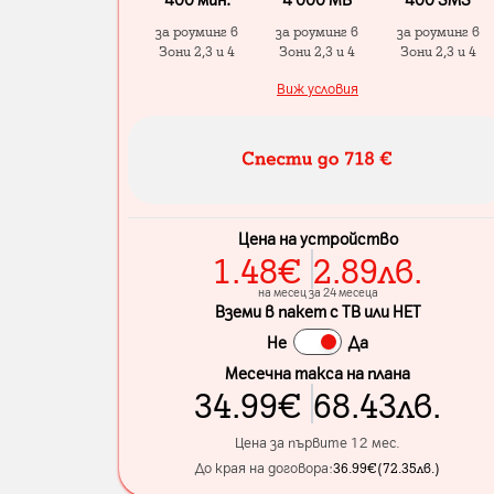
за роуминг в
за роуминг в
за роуминг в
Зони 2,3 и 4
Зони 2,3 и 4
Зони 2,3 и 4
Виж условия
Цена на устройство
1.48
€
2.89
лв.
на месец за 24 месеца
Вземи в пакет с ТВ или НЕТ
Не
Да
Месечна такса на плана
34.99
€
68.43
лв.
Цена за първите 12 мес.
До края на договора:
36.99
€
(
72.35
лв.
)