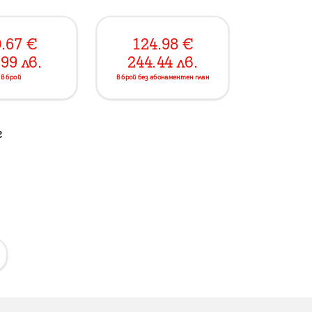
.67
€
124.98
€
.99
лв.
244.44
лв.
в брой
в брой без абонаментен план
г