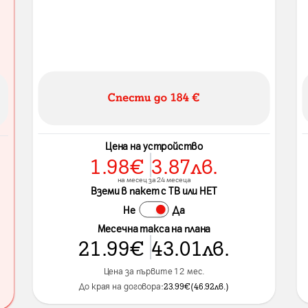
Цена на устройство
1.98
€
3.87
лв.
на месец за 24 месеца
Вземи в пакет с ТВ или НЕТ
Не
Да
Месечна такса на плана
21.99
€
43.01
лв.
Цена за първите 12 мес.
До края на договора:
23.99
€
(
46.92
лв.
)