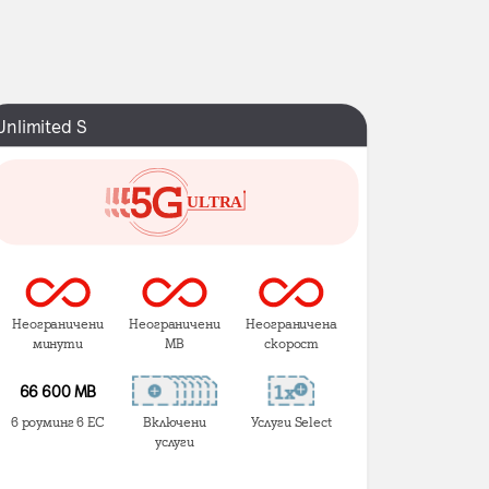
Unlimited S
Неограничени
Неограничени
Неограничена
минути
MB
скорост
66 600 MB
в роуминг в ЕС
Включени
Услуги Select
услуги