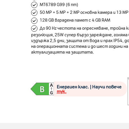
MT6789 G99 (6 nm)
50 MP + 5 MP + 2 MP основна камера и 13 M
128 GB вградена памет с 4 GB RAM
До 90 Hz честота на опресняване, тройна к
резолюция, 25W супер бързо зареждане, голяма
издържа 2,5 дни, защита от вода и прах IP54, 
на операционната система и до шест години на
актуализацията на защитата.
Енергиен клас. | Научи повече
тук.