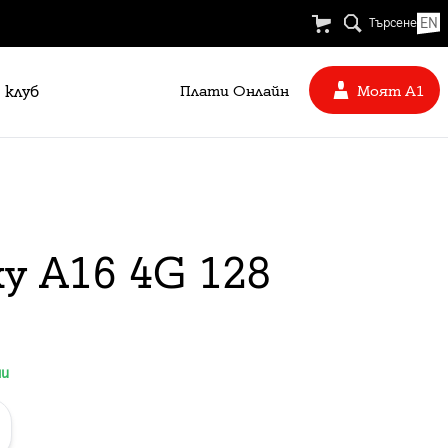
EN
Търсене
 клуб
Плати Oнлайн
Моят А1
y A16 4G 128
ни