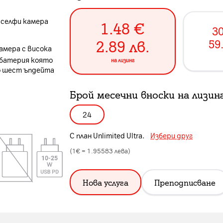
P селфи камера
1.48
€
30
2.89
лв.
59
амера с висока
 батерия която
на лизинг
до шест ъпдейта
Брой месечни вноски на лизин
24
С план
Unlimited Ultra
.
Избери друг
(1€ =
1.95583
лева)
Нова услуга
Преподписване