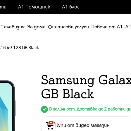
нти
А1 Помощник
А1 блог
Телевизия
За дома
Финансови услуги
Повече от А1
А1
A16 4G 128 GB Black
Samsung Galax
GB Black
В наличност. Доставка до 2 работни д
Купи от видео магазин