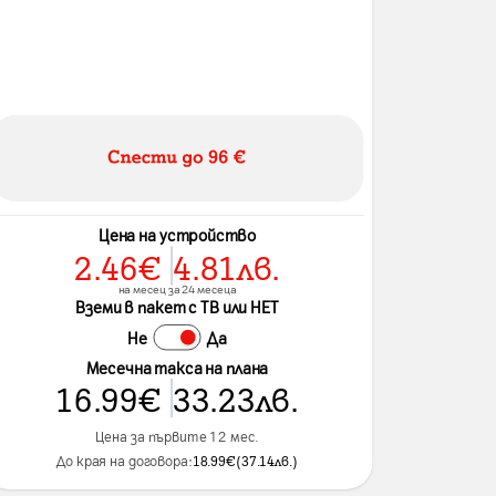
Цена на устройство
2.46
€
4.81
лв.
на месец за 24 месеца
Вземи в пакет с ТВ или НЕТ
Не
Да
Месечна такса на плана
16.99
€
33.23
лв.
Цена за първите 12 мес.
До края на договора:
18.99
€
(
37.14
лв.
)