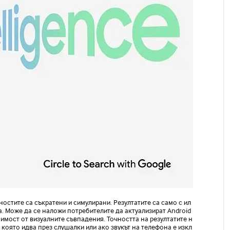
остите са съкратени и симулирани. Резултатите са само с ил
а. Може да се наложи потребителите да актуализират Android
имост от визуалните съвпадения. Точността на резултатите н
която идва през слушалки или ако звукът на телефона е изкл