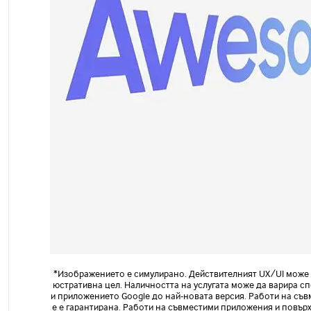
Основна камера
:
50 MP
5G
:
Да
Съдържание на кутия
:
USB кабел, игла за SIM ка
EAN
:
8806097072812
SKU
:
SM-A266BLGBEUE
*Изображението е симулирано. Действителният UX/UI може да
юстративна цел. Наличността на услугата може да варира сп
и приложението Google до най-новата версия. Работи на съв
е е гарантирана. Работи на съвместими приложения и повърх