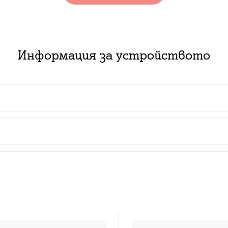
Информация за устройството
мет
 пакет с абонаментен план за услуга:
ючване на нов абонамент за съответния тарифен план з
изинг със срок от 2 или 3 години в комбинация с нов
ат за нови и за настоящи абонати с изтекъл или изти