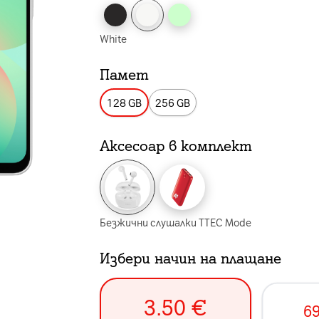
White
Памет
128 GB
256 GB
Аксесоар в комплект
Безжични слушалки TTEC Mode
Избери начин на плащане
3.50
€
69