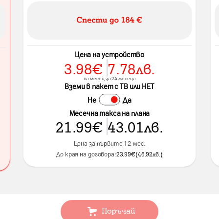
Цена на устройство
3.98
€
7.78
лв.
на месец за 24 месеца
Вземи в пакет с ТВ или НЕТ
Не
Да
Месечна такса на плана
21.99
€
43.01
лв.
Цена за първите 12 мес.
До края на договора:
23.99
€
(
46.92
лв.
)
Поръчай