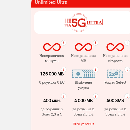
Unlimited Ultra
Неограничени
Неограничени
Неограничена
минути
MB
скорост
126 000 MB
в роуминг в ЕС
Включени
Услуги Select
услуги
400 мин.
4 000 МB
400 SMS
за роуминг в
за роуминг в
за роуминг в
Зони 2,3 и 4
Зони 2,3 и 4
Зони 2,3 и 4
Виж условия