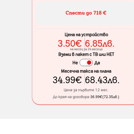
Цена на устройство
3.50
€
6.85
лв.
на месец за 24 месеца
Вземи в пакет с ТВ или НЕТ
Не
Да
Месечна такса на плана
34.99
€
68.43
лв.
Цена за първите 12 мес.
До края на договора:
36.99
€
(
72.35
лв.
)