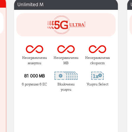
Unlimited M
Неограничени
Неограничени
Неограничена
минути
MB
скорост
81 000 МВ
в роуминг в ЕС
Включени
Услуги Select
услуги