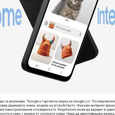
рта, Ръковоство за бърз старт
 се различава. *Google е търговска марка на Google LLC. Последователн
оред държавата, езика, модела на устройството. Изисква интернет връзк
местими приложения и повърхности. Резултатите може да варират в завис
ности и само с музика от околната среда. Няма да идентифицира музика, 