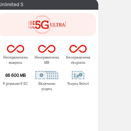
Unlimited S
Неограничени
Неограничени
Неограничена
минути
MB
скорост
66 600 MB
в роуминг в ЕС
Включени
Услуги Select
услуги