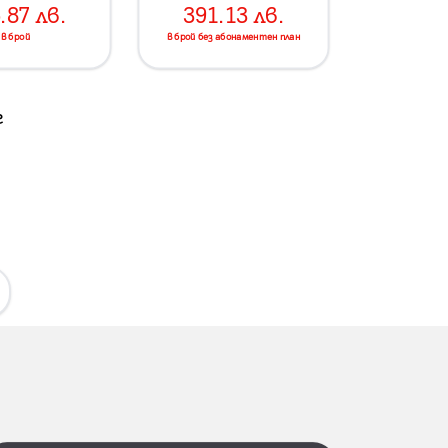
.87
лв.
391.13
лв.
в брой
в брой без абонаментен план
г