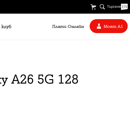
EN
Търсене
 клуб
Плати Oнлайн
Моят А1
y A26 5G 128