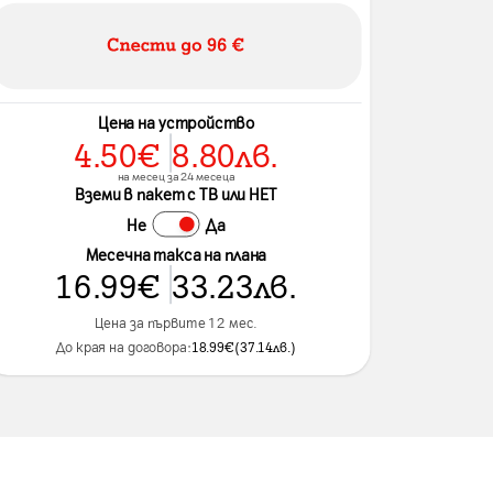
Цена на устройство
4.50
€
8.80
лв.
на месец за 24 месеца
Вземи в пакет с ТВ или НЕТ
Не
Да
Месечна такса на плана
16.99
€
33.23
лв.
Цена за първите 12 мес.
До края на договора:
18.99
€
(
37.14
лв.
)