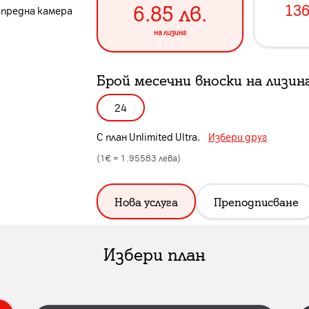
6.85
лв.
136
P предна камера
на лизинг
Брой месечни вноски на лизин
24
С план
Unlimited Ultra
.
Избери друг
(1€ =
1.95583
лева)
Нова услуга
Преподписване
Избери план