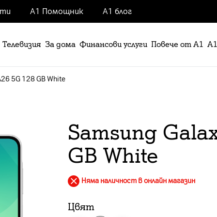
нти
А1 Помощник
А1 блог
Телевизия
За дома
Финансови услуги
Повече от А1
А1
A26 5G 128 GB White
Samsung Galax
GB White
Няма наличност в онлайн магазин
Цвят