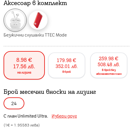
Аксесоар в комплект
Безжични слушалки TTEC Mode
259.98
€
8.98
€
179.98
€
508.48
лв.
17.56
лв.
352.01
лв.
в брой без
в брой
на лизинг
абонаментен план
Брой месечни вноски на лизинг
24
С план
Unlimited Ultra
.
Избери друг
(1€ =
1.95583
лева)