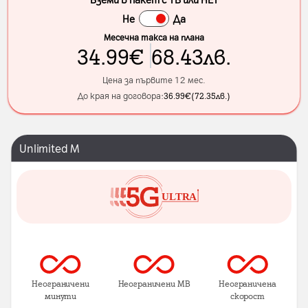
Не
Да
Месечна такса на плана
34.99
€
68.43
лв.
Цена за първите 12 мес.
До края на договора:
36.99
€
(
72.35
лв.
)
Unlimited M
Неограничени
Неограничени MB
Неограничена
минути
скорост