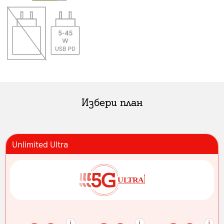
Избери план
Unlimited Ultra