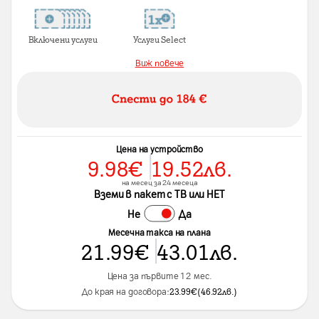
Включени услуги
Услуги Select
Виж повече
Цена на устройство
9.98
€
19.52
лв.
на месец за 24 месеца
Вземи в пакет с ТВ или НЕТ
Не
Да
Месечна такса на плана
21.99
€
43.01
лв.
Цена за първите 12 мес.
До края на договора:
23.99
€
(
46.92
лв.
)