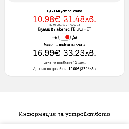
Цена на устройство
10.98
€
21.48
лв.
на месец за 24 месеца
Вземи в пакет с ТВ или НЕТ
Не
Да
Месечна такса на плана
16.99
€
33.23
лв.
Цена за първите 12 мес.
До края на договора:
18.99
€
(
37.14
лв.
)
Информация за устройството