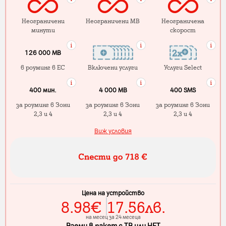
Неограничени
Неограничени MB
Неограничена
минути
скорост
126 000 MB
в роуминг в ЕС
Включени услуги
Услуги Select
400 мин.
4 000 МB
400 SMS
за роуминг в Зони
за роуминг в Зони
за роуминг в Зони
2,3 и 4
2,3 и 4
2,3 и 4
Виж условия
Цена на устройство
8.98
€
17.56
лв.
на месец за 24 месеца
Вземи в пакет с ТВ или НЕТ