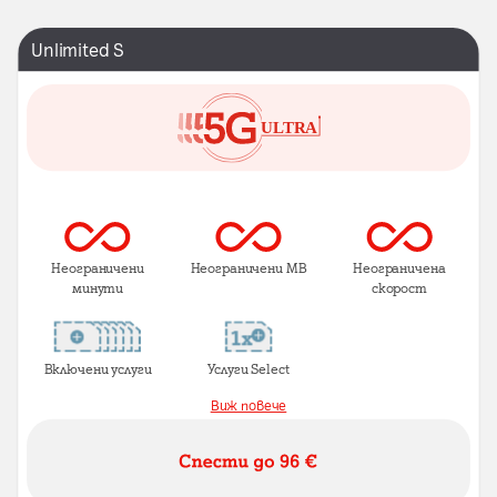
Unlimited S
Неограничени
Неограничени MB
Неограничена
минути
скорост
Включени услуги
Услуги Select
Виж повече