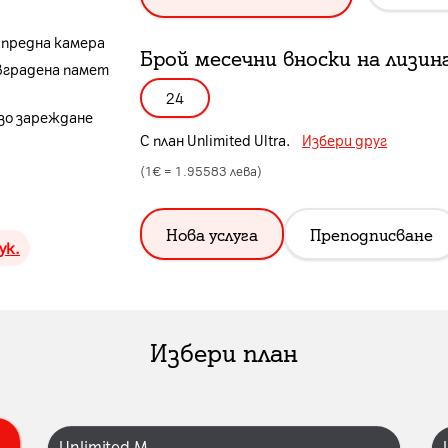
P предна камера
Брой месечни вноски на лизин
 вградена памет
24
рзо зареждане
С план
Unlimited Ultra
.
Избери друг
(1€ =
1.95583
лева)
Нова услуга
Преподписване
ук.
Избери план
Unlimited M