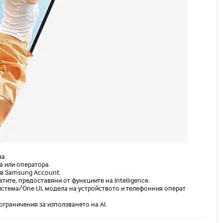
а.
а или оператора.
 в Samsung Account.
ите, предоставяни от функциите на Intelligence.
истема/One UI, модела на устройството и телефонния операт
ограничения за използването на AI.