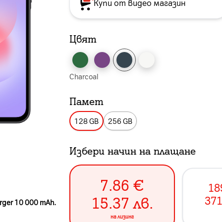
Купи от видео магазин
Цвят
Charcoal
Памет
128 GB
256 GB
Избери начин на плащане
7.86
€
18
15.37
лв.
371
rger 10 000 mAh.
на лизинг