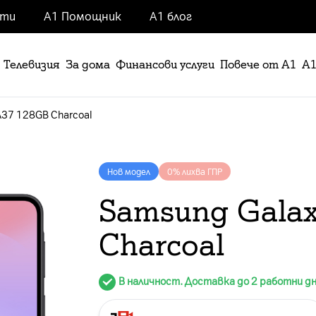
нти
А1 Помощник
А1 блог
Телевизия
За дома
Финансови услуги
Повече от А1
А1
A37 128GB Charcoal
Нов модел
0% лихва ГПР
Samsung Gala
Charcoal
В наличност. Доставка до 2 работни д