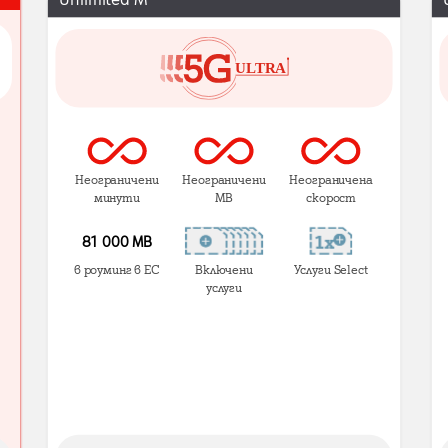
Неограничени
Неограничени
Неограничена
минути
MB
скорост
81 000 МВ
в роуминг в ЕС
Включени
Услуги Select
услуги