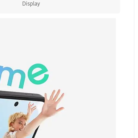
брой или на сключването на договора за продажба
Display
лна оценка на кредитоспособността,
ите условия, възможността за предоставяне на
иентът се уведомява.
н план и стойността на предплатения пакет.
0),B26(850),B28(700),B32(1500),B66(AWS-3)4G