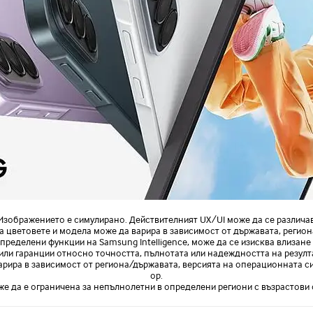
 Изображението е симулирано. Действителният UX/UI може да се различав
а цветовете и модела може да варира в зависимост от държавата, регион
определени функции на Samsung Intelligence, може да се изисква влизане
ли гаранции относно точността, пълнотата или надеждността на резултат
варира в зависимост от региона/държавата, версията на операционната с
ор.
оже да е ограничена за непълнолетни в определени региони с възрастови 