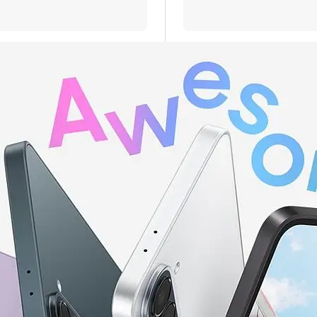
 е валидна за лица, които към датата на покупката в 
 А1 България ЕАД (А1); и за които е налице положите
ност. Ако клиентът не отговаря на едно от посочен
г, може да бъде ограничена или отказана, за което кл
акет се заплаща цената на устройството без тарифе
на А1 България или партньорската мрежа.
),B8(900)
(2600),B8(900),B12(700),B17(700),B20(800),B25(190