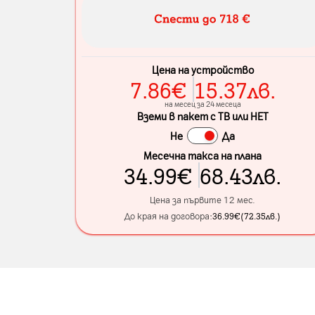
Цена на устройство
7.86
€
15.37
лв.
на месец за 24 месеца
Вземи в пакет с ТВ или НЕТ
Не
Да
Месечна такса на плана
34.99
€
68.43
лв.
Цена за първите 12 мес.
До края на договора:
36.99
€
(
72.35
лв.
)