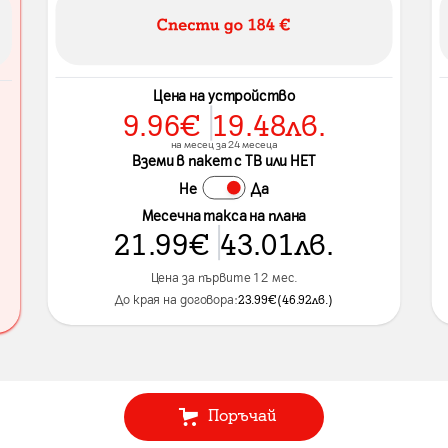
Цена на устройство
9.96
€
19.48
лв.
на месец за 24 месеца
Вземи в пакет с ТВ или НЕТ
Не
Да
Месечна такса на плана
21.99
€
43.01
лв.
Цена за първите 12 мес.
До края на договора:
23.99
€
(
46.92
лв.
)
Поръчай