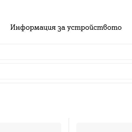
Информация за устройството
 пакет с абонаментен план за услуга:
ючване на нов абонамент за съответния тарифен план з
изинг със срок от 2 или 3 години в комбинация с нов
ат за нови и за настоящи абонати с изтекъл или изти