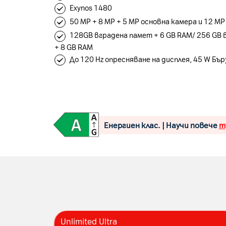
Exynos 1480
50 MP + 8 MP + 5 MP основна камера и 12 M
128GB вградена памет + 6 GB RAM/ 256 GB
+ 8 GB RAM
До 120 Hz опресняване на дисплея, 45 W Бъ
Енергиен клас. | Научи повече
т
Unlimited Ultra