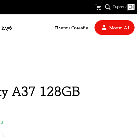
EN
Търсене
 клуб
Плати Oнлайн
Моят А1
xy A37 128GB
ни