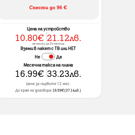
Цена на устройство
10.80
€
21.12
лв.
на месец за 24 месеца
Вземи в пакет с ТВ или НЕТ
Не
Да
Месечна такса на плана
16.99
€
33.23
лв.
Цена за първите 12 мес.
До края на договора:
18.99
€
(
37.14
лв.
)