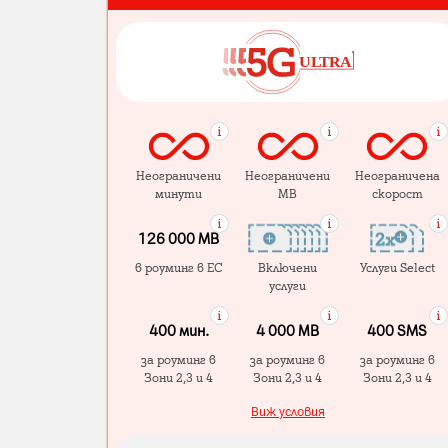
Неограничени
Неограничени
Неограничена
минути
MB
скорост
126 000 MB
в роуминг в ЕС
Включени
Услуги Select
услуги
400 мин.
4 000 МB
400 SMS
за роуминг в
за роуминг в
за роуминг в
Зони 2,3 и 4
Зони 2,3 и 4
Зони 2,3 и 4
Виж условия