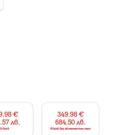
9.98
€
349.98
€
.57
лв.
684.50
лв.
в брой
в брой без абонаментен план