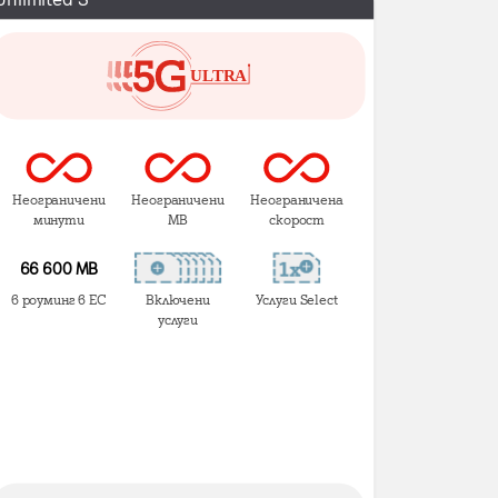
Неограничени
Неограничени
Неограничена
минути
MB
скорост
66 600 MB
в роуминг в ЕС
Включени
Услуги Select
услуги