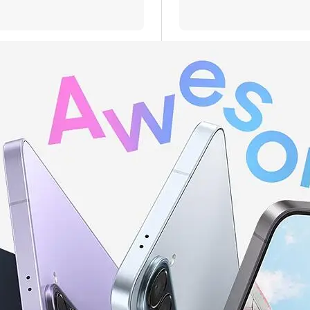
 е валидна за лица, които към датата на покупката в 
 А1 България ЕАД (А1); и за които е налице положите
ност. Ако клиентът не отговаря на едно от посочен
г, може да бъде ограничена или отказана, за което кл
акет се заплаща цената на устройството без тарифе
на А1 България или партньорската мрежа.