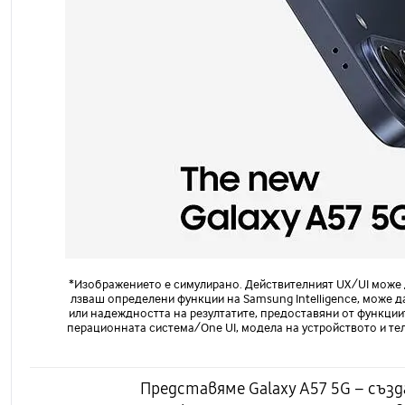
*Изображението е симулирано. Действителният UX/UI може да
лзваш определени функции на Samsung Intelligence, може д
или надеждността на резултатите, предоставяни от функциите
перационната система/One UI, модела на устройството и тел
Представяме Galaxy A57 5G – създ