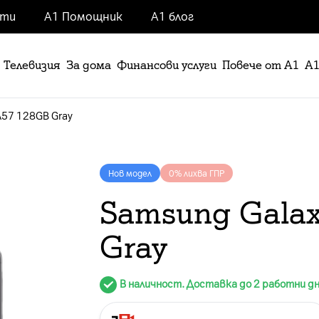
нти
А1 Помощник
А1 блог
Телевизия
За дома
Финансови услуги
Повече от А1
А1
A57 128GB Gray
Нов модел
0% лихва ГПР
Samsung Gala
Gray
В наличност. Доставка до 2 работни д