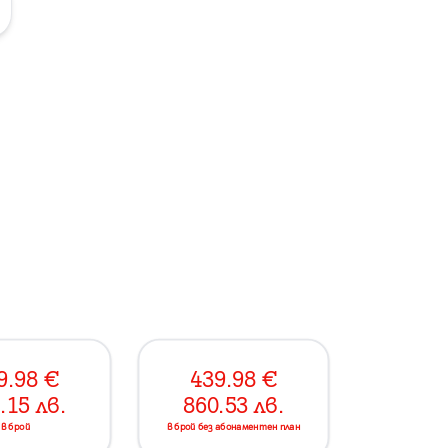
9.98
€
439.98
€
.15
лв.
860.53
лв.
в брой
в брой без абонаментен план