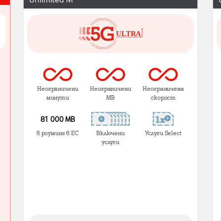
Неограничени
Неограничени
Неограничена
минути
MB
скорост
81 000 МВ
в роуминг в ЕС
Включени
Услуги Select
услуги