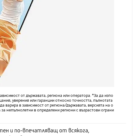
ависимост от държавата, региона или оператора. *За да изпо
щания, уверения или гаранции относно точността, пълнотата
 да варира в зависимост от региона/държавата, версията на о
а за непълнолетни в определени региони с възрастови ограни
нтен и по-впечатляващ от всякога,