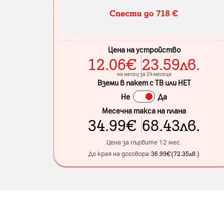
Цена на устройство
12.06
€
23.59
лв.
на месец за 24 месеца
Вземи в пакет с ТВ или НЕТ
Не
Да
Месечна такса на плана
34.99
€
68.43
лв.
Цена за първите 12 мес.
До края на договора:
36.99
€
(
72.35
лв.
)