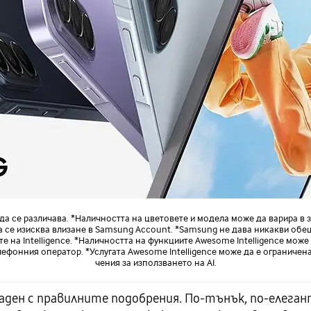
 се различава. *Наличността на цветовете и модела може да варира в з
а се изисква влизане в Samsung Account. *Samsung не дава никакви обе
 на Intelligence. *Наличността на функциите Awesome Intelligence може
ефонния оператор. *Услугата Awesome Intelligence може да е ограничен
чения за използването на AI.
аден с правилните подобрения. По-тънък, по-елега