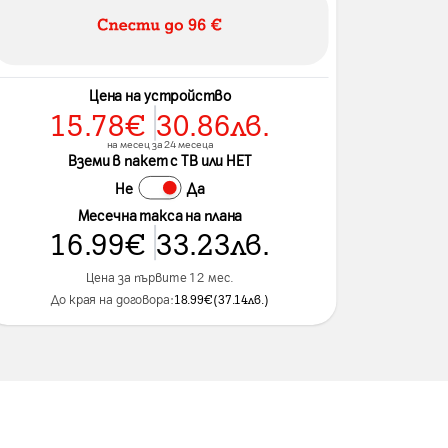
Цена на устройство
15.78
€
30.86
лв.
на месец за 24 месеца
Вземи в пакет с ТВ или НЕТ
Не
Да
Месечна такса на плана
16.99
€
33.23
лв.
Цена за първите 12 мес.
До края на договора:
18.99
€
(
37.14
лв.
)