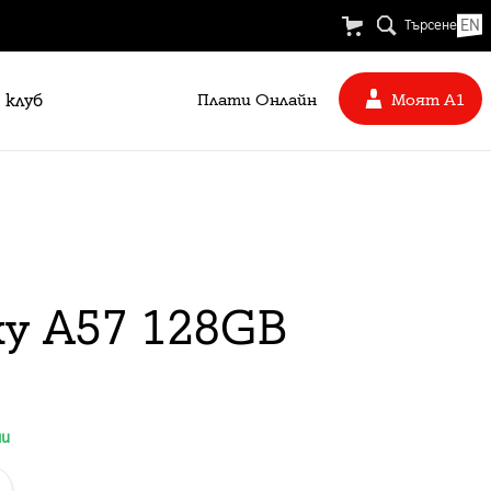
EN
Търсене
 клуб
Плати Oнлайн
Моят А1
xy A57 128GB
ни