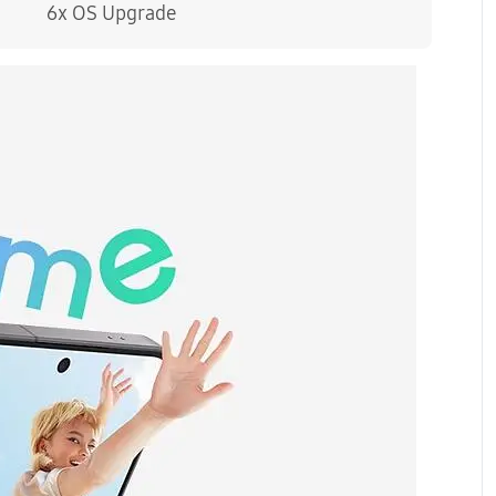
брой или на сключването на договора за продажба
6x OS Upgrade
лна оценка на кредитоспособността,
ите условия, възможността за предоставяне на
иентът се уведомява.
н план и стойността на предплатения пакет.