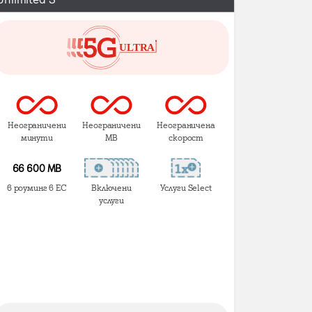
Неограничени
Неограничени
Неограничена
минути
MB
скорост
66 600 MB
в роуминг в ЕС
Включени
Услуги Select
услуги