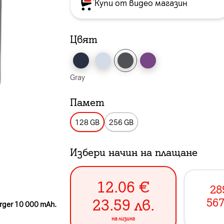
Купи от видео магазин
Цвят
Gray
Памет
128 GB
256 GB
Избери начин на плащане
12.06
€
28
23.59
лв.
567
rger 10 000 mAh.
на лизинг