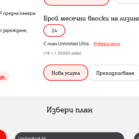
MP предна камера
Брой месечни вноски на лизин
о зареждане,
24
С план
Unlimited Ultra
.
Избери друг
(1€ =
1.95583
лева)
Нова услуга
Преподписване
ук.
Избери план
Unlimited M