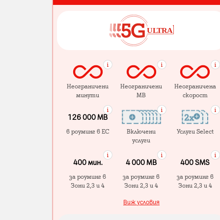
Неограничени
Неограничени
Неограничена
минути
MB
скорост
126 000 MB
в роуминг в ЕС
Включени
Услуги Select
услуги
400 мин.
4 000 МB
400 SMS
за роуминг в
за роуминг в
за роуминг в
Зони 2,3 и 4
Зони 2,3 и 4
Зони 2,3 и 4
Виж условия