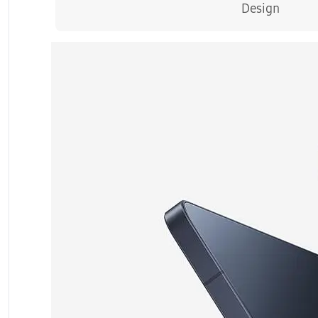
Офертата за продажба в брой или на лизинг
Design
на лизинг нямат непогасени задължения към
позволяваща покупка на съответната стой
устройство в брой или по договор на лизин
При покупка на устройство с предплатен п
За повече информация: *88 и в магазините 