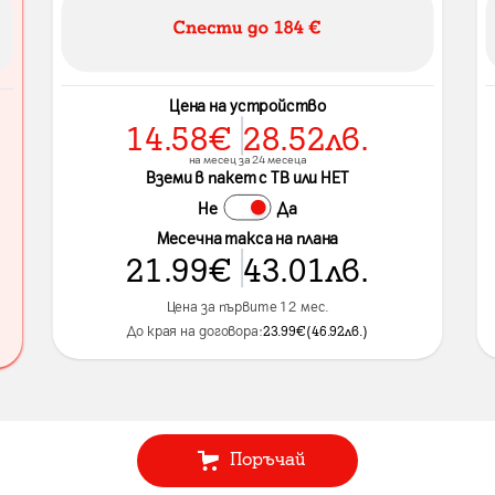
Цена на устройство
14.58
€
28.52
лв.
на месец за 24 месеца
Вземи в пакет с ТВ или НЕТ
Не
Да
Месечна такса на плана
21.99
€
43.01
лв.
Цена за първите 12 мес.
До края на договора:
23.99
€
(
46.92
лв.
)
Поръчай