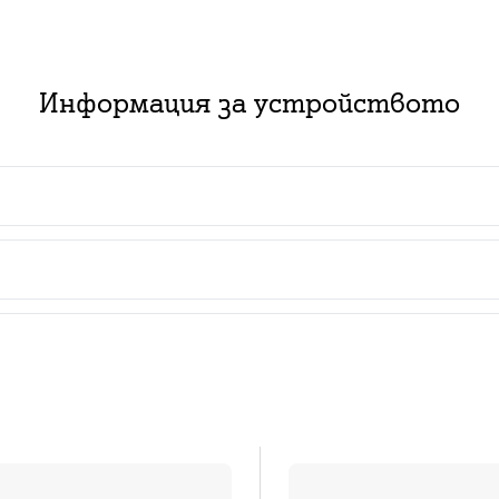
Информация за устройството
 пакет с абонаментен план за услуга:
ючване на нов абонамент за съответния тарифен план з
изинг със срок от 2 или 3 години в комбинация с нов
ат за нови и за настоящи абонати с изтекъл или изти