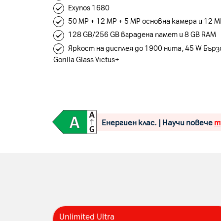
Exynos 1680
50 MP + 12 MP + 5 MP основна камера и 12 
128 GB/256 GB вградена памет и 8 GB RAM
Яркост на дисплея до 1900 нита, 45 W Бърз
Gorilla Glass Victus+
Енергиен клас. | Научи повече
т
Unlimited Ultra