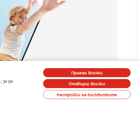
Приеми всички
 за да
Отхвърли всички
Настройки на бисквитките
 да варира в зависимост от държавата, региона или
count. *Samsung не дава никакви обещания, уверения