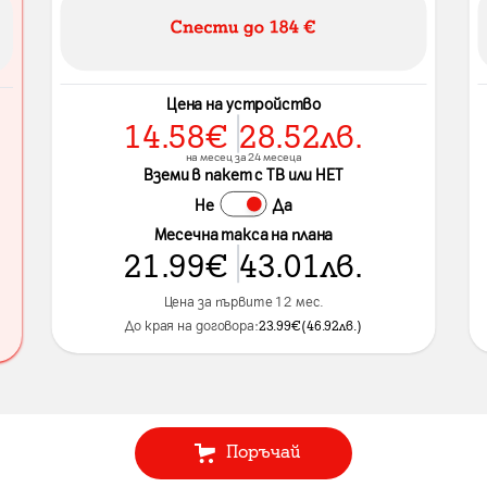
Цена на устройство
14.58
€
28.52
лв.
на месец за 24 месеца
Вземи в пакет с ТВ или НЕТ
Не
Да
Месечна такса на плана
21.99
€
43.01
лв.
Цена за първите 12 мес.
До края на договора:
23.99
€
(
46.92
лв.
)
Поръчай