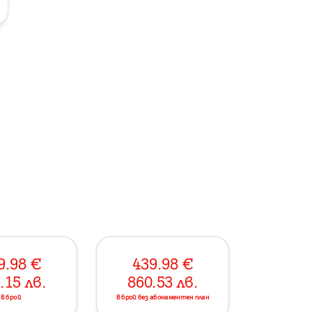
9.98
€
439.98
€
.15
лв.
860.53
лв.
в брой
в брой без абонаментен план