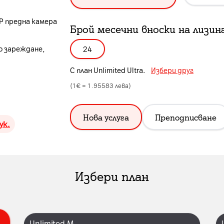
MP предна камера
Брой месечни вноски на лизин
о зареждане,
24
С план
Unlimited Ultra
.
Избери друг
(1€ =
1.95583
лева)
Нова услуга
Преподписване
ук.
Избери план
Unlimited M