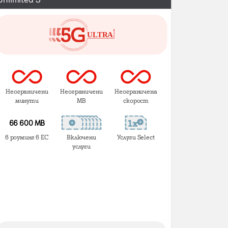
Неограничени
Неограничени
Неограничена
минути
MB
скорост
66 600 MB
в роуминг в ЕС
Включени
Услуги Select
услуги