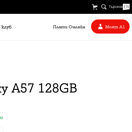
EN
Търсене
 клуб
Плати Oнлайн
Моят А1
xy A57 128GB
ни