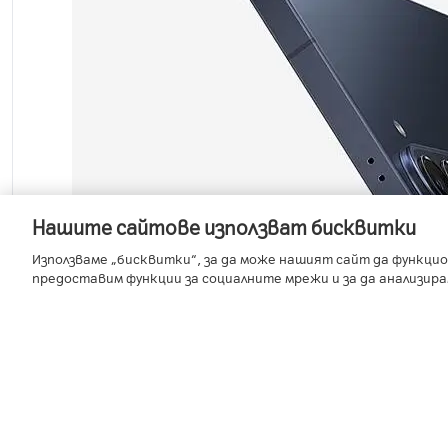
Нашите сайтове използват бисквитки
Използваме „бисквитки“, за да може нашият сайт да функцио
предоставим функции за социалните мрежи и за да анализир
*Изображението е симулирано. Действителният UX/UI м
оператора. *За да използваш определени функции на S