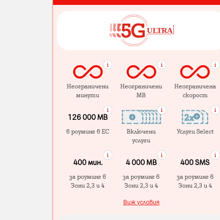
Неограничени
Неограничени
Неограничена
минути
MB
скорост
126 000 MB
в роуминг в ЕС
Включени
Услуги Select
услуги
400 мин.
4 000 МB
400 SMS
за роуминг в
за роуминг в
за роуминг в
Зони 2,3 и 4
Зони 2,3 и 4
Зони 2,3 и 4
Виж условия