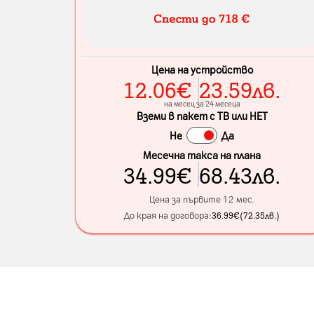
Цена на устройство
12.06
€
23.59
лв.
на месец за 24 месеца
Вземи в пакет с ТВ или НЕТ
Не
Да
Месечна такса на плана
34.99
€
68.43
лв.
Цена за първите 12 мес.
До края на договора:
36.99
€
(
72.35
лв.
)