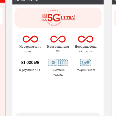
Неограничени
Неограничени
Неограничена
минути
MB
скорост
81 000 МВ
в роуминг в ЕС
Включени
Услуги Select
услуги