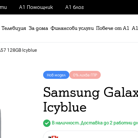
нти
А1 Помощник
А1 блог
Телевизия
За дома
Финансови услуги
Повече от А1
А1
A57 128GB Icyblue
Нов модел
0% лихва ГПР
Samsung Gala
Icyblue
В наличност. Доставка до 2 работни д