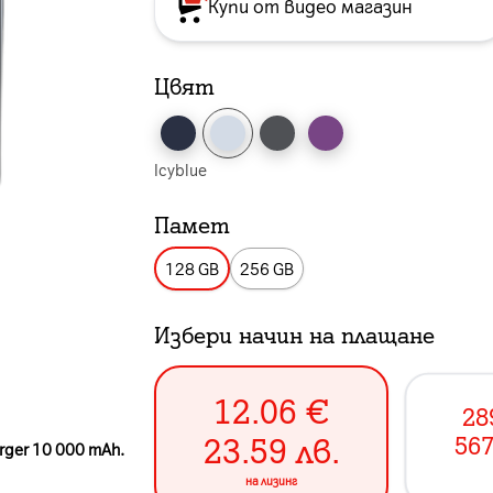
Купи от видео магазин
Цвят
Icyblue
Памет
128 GB
256 GB
Избери начин на плащане
12.06
€
28
23.59
лв.
567
rger 10 000 mAh.
на лизинг