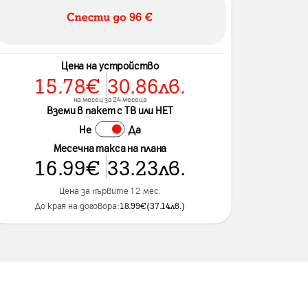
Цена на устройство
15.78
€
30.86
лв.
на месец за 24 месеца
Вземи в пакет с ТВ или НЕТ
Не
Да
Месечна такса на плана
16.99
€
33.23
лв.
Цена за първите 12 мес.
До края на договора:
18.99
€
(
37.14
лв.
)