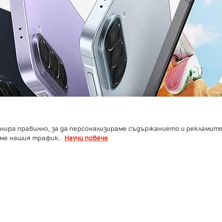
нира правилно, за да персонализираме съдържанието и рекламите,
аме нашия трафик.
Научи повече
оже да се различава. *Наличността на цветовете и модела може
amsung Intelligence, може да се изисква влизане в Samsung Ac