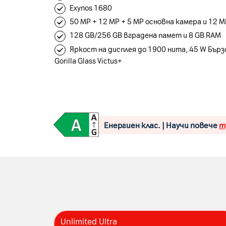
Exynos 1680
50 MP + 12 MP + 5 MP основна камера и 12 
128 GB/256 GB вградена памет и 8 GB RAM
Яркост на дисплея до 1900 нита, 45 W Бърз
Gorilla Glass Victus+
Енергиен клас. | Научи повече
т
Unlimited Ultra