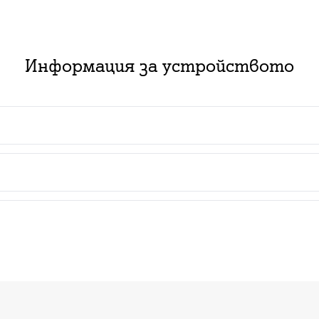
Информация за устройството
 пакет с абонаментен план за услуга:
ючване на нов абонамент за съответния тарифен план з
изинг със срок от 2 или 3 години в комбинация с нов
ат за нови и за настоящи абонати с изтекъл или изти