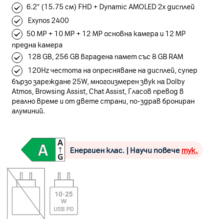
6.2" (15.75 см) FHD + Dynamic AMOLED 2x дисплей
Exynos 2400
50 MP + 10 MP + 12 MP основна камера и 12 MP
предна камера
128 GB, 256 GB вградена памет със 8 GB RAM
120Hz честота на опресняване на дисплей, супер
бързо зареждане 25W, многоизмерен звук на Dolby
Atmos, Browsing Assist, Chat Assist, Гласов превод в
реално време и от двете страни, по-здрав брониран
алуминий.
Енергиен клас. | Научи повече
тук.