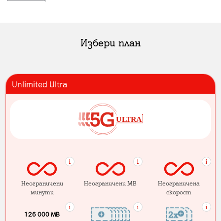
Избери план
Unlimited Ultra
Неограничени
Неограничени MB
Неограничена
минути
скорост
126 000 MB