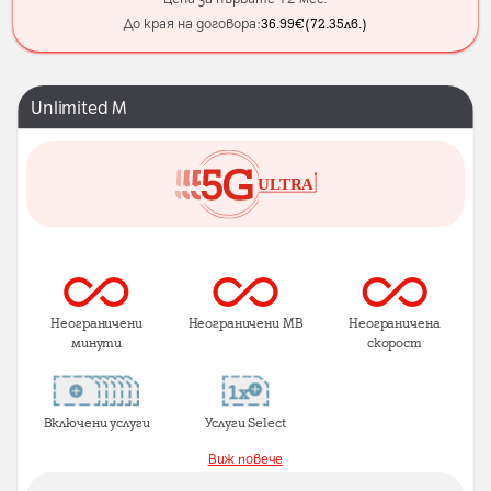
До края на договора:
36.99
€
(
72.35
лв.
)
Unlimited M
Неограничени
Неограничени MB
Неограничена
минути
скорост
Включени услуги
Услуги Select
Виж повече