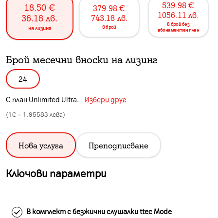
539.98
€
18.50
€
379.98
€
1056.11
лв.
36.18
лв.
743.18
лв.
в брой без
в брой
на лизинг
абонаментен план
Брой месечни вноски на лизинг
24
С план
Unlimited Ultra
.
Избери друг
(1€ =
1.95583
лева)
Нова услуга
Преподписване
Ключови параметри
В комплект с безжични слушалки ttec Mode