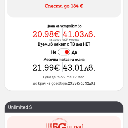
Цена на устройство
20.98
€
41.03
лв.
на месец за 24 месеца
Вземи в пакет с ТВ или НЕТ
Не
Да
Месечна такса на плана
21.99
€
43.01
лв.
Цена за първите 12 мес.
До края на договора:
23.99
€
(
46.92
лв.
)
Unlimited S