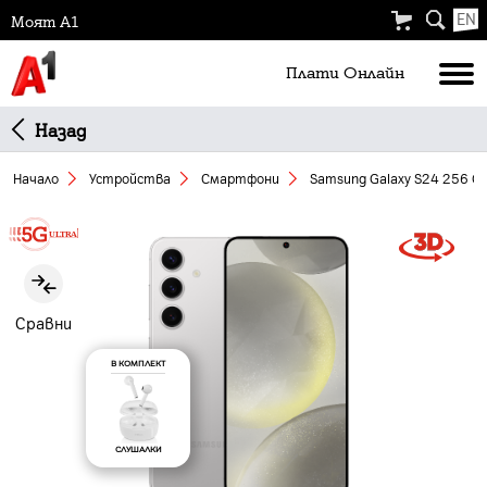
EN
Моят А1
Плати Oнлайн
Назад
Начало
Устройства
Смартфони
Samsung Galaxy S24 256 G
Slide 1 of 5
Сравни
В КОМПЛЕКТ
СЛУШАЛКИ