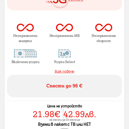
Неограничени
Неограничени MB
Неограничена
минути
скорост
Включени услуги
Услуги Select
Виж повече
Цена на устройство
21.98
€
42.99
лв.
на месец за 24 месеца
Вземи в пакет с ТВ или НЕТ