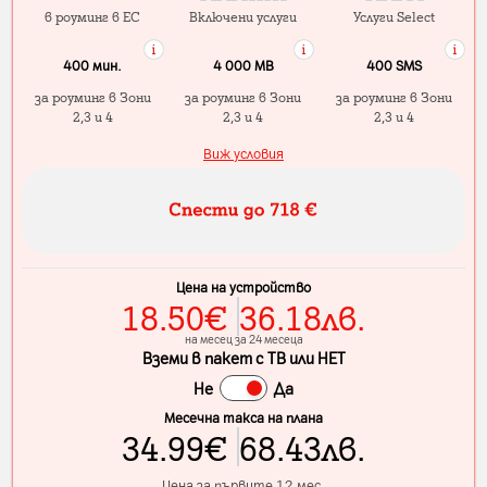
в роуминг в ЕС
Включени услуги
Услуги Select
400 мин.
4 000 МB
400 SMS
за роуминг в Зони
за роуминг в Зони
за роуминг в Зони
2,3 и 4
2,3 и 4
2,3 и 4
Виж условия
Цена на устройство
18.50
€
36.18
лв.
на месец за 24 месеца
Вземи в пакет с ТВ или НЕТ
Не
Да
Месечна такса на плана
34.99
€
68.43
лв.
Цена за първите 12 мес.