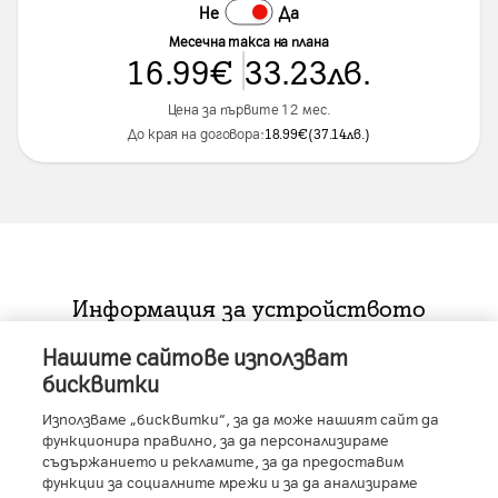
Не
Да
Месечна такса на плана
16.99
€
33.23
лв.
Цена за първите 12 мес.
До края на договора:
18.99
€
(
37.14
лв.
)
Информация за устройството
Нашите сайтове използват
бисквитки
Характеристики
Използваме „бисквитки“, за да може нашият сайт да
функционира правилно, за да персонализираме
RAM
:
8GB
съдържанието и рекламите, за да предоставим
Производител
:
Samsung
Условия
функции за социалните мрежи и за да анализираме
Размер на дисплея
:
6.2" (15.75 см),19:9