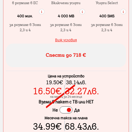
в роуминг в ЕС
Включени услуги
Услуги Select
400 мин.
4 000 МB
400 SMS
за роуминг в Зони
за роуминг в Зони
за роуминг в Зони
2,3 и 4
2,3 и 4
2,3 и 4
Виж условия
Цена на устройство
19.50
€
38.14
лв.
16.50
€
32.27
лв.
на месец за 24 месеца
Вземи в пакет с ТВ или НЕТ
Не
Да
Месечна такса на плана
34.99
€
68.43
лв.