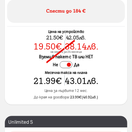
Цена на устройство
21.50
€
42.05
лв.
19.50
€
38.14
лв.
на месец за 24 месеца
Вземи в пакет с ТВ или НЕТ
Не
Да
Месечна такса на плана
21.99
€
43.01
лв.
Цена за първите 12 мес.
До края на договора:
23.99
€
(
46.92
лв.
)
Unlimited S