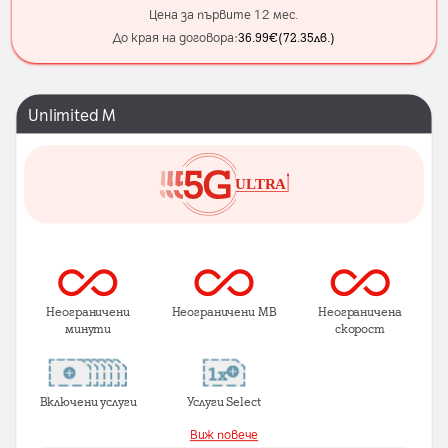
Цена за първите 12 мес.
До края на договора:
36.99
€
(
72.35
лв.
)
Unlimited M
Неограничени
Неограничени MB
Неограничена
минути
скорост
Включени услуги
Услуги Select
Виж повече