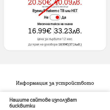
20.50
€
40.09
лв.
на месец за 24 месеца
Вземи в пакет с ТВ или НЕТ
Не
Да
Месечна такса на плана
16.99
€
33.23
лв.
Цена за първите 12 мес.
До края на договора:
18.99
€
(
37.14
лв.
)
Информация за устройството
Нашите сайтове използват
Характеристики
бисквитки