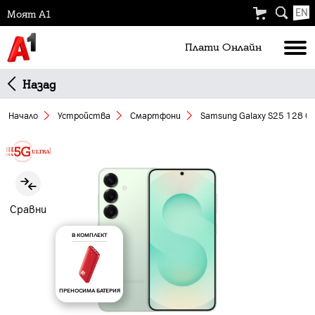
EN
Моят А1
Плати Oнлайн
Назад
Начало
Устройства
Смартфони
Samsung Galaxy S25 128 GB
Slide 1 of 4
Сравни
В КОМПЛЕКТ
ПРЕНОСИМА БАТЕРИЯ