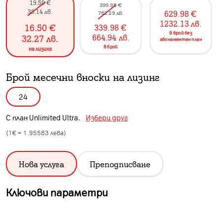
19.50
€
399.98
€
38.14
лв.
629.98
€
782.29
лв.
1232.13
лв.
16.50
€
339.98
€
в брой без
664.94
лв.
32.27
лв.
абонаментен план
в брой
на лизинг
Брой месечни вноски на лизинг
24
С план
Unlimited Ultra
.
Избери друг
(1€ =
1.95583
лева)
Нова услуга
Преподписване
Ключови параметри