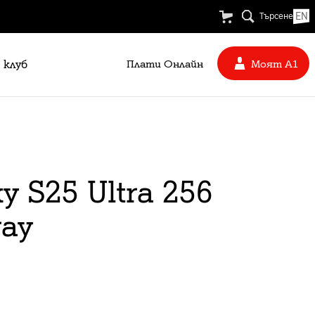
EN
Търсене
 клуб
Плати Oнлайн
Моят А1
 S25 Ultra 256
ray