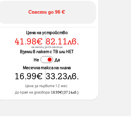
Цена на устройство
41.98
€
82.11
лв.
на месец за 24 месеца
Вземи в пакет с ТВ или НЕТ
Не
Да
Месечна такса на плана
16.99
€
33.23
лв.
Цена за първите 12 мес.
До края на договора:
18.99
€
(
37.14
лв.
)