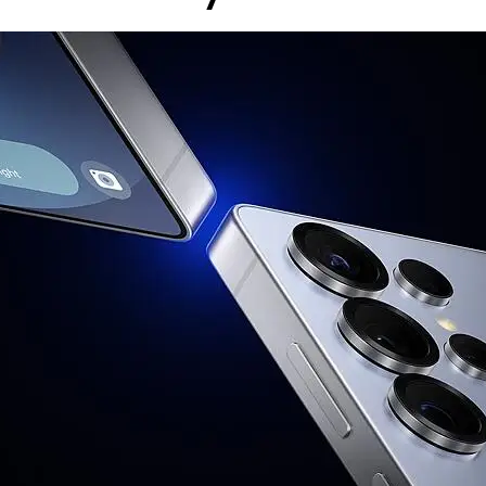
 е валидна за лица, които към датата на покупката в 
 А1 България ЕАД (А1); и за които е налице положите
ност. Ако клиентът не отговаря на едно от посочен
г, може да бъде ограничена или отказана, за което кл
акет се заплаща цената на устройството без тарифе
на А1 България или партньорската мрежа.
0
B5(850), B8(900)
00), B4(AWS), B5(850), B7(2600), B8(900), B12(700), B1
WS-3) TDD LTE B38(2600), B39(1900), B40(2300), B41(2
800), N5(850), N7(2600), N8(900), N12(700), N20(800),