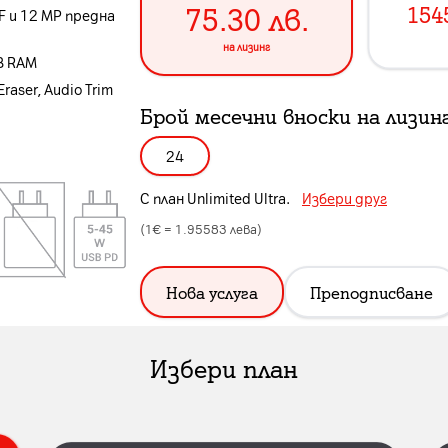
75.30
лв.
154
F и 12 MP предна
на лизинг
B RAM
Eraser, Audio Trim
Брой месечни вноски на лизин
24
С план
Unlimited Ultra
.
Избери друг
(1€ =
1.95583
лева)
Нова услуга
Преподписване
Избери план