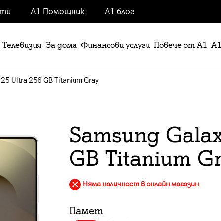
нти
А1 Помощник
А1 блог
Телевизия
За дома
Финансови услуги
Повече от А1
А1
25 Ultra 256 GB Titanium Gray
Samsung Galaxy
GB Titanium G
Няма наличност в онлайн магазин
Памет