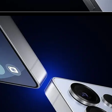
), N78(3500) SDL Sub6: N75(1500+"