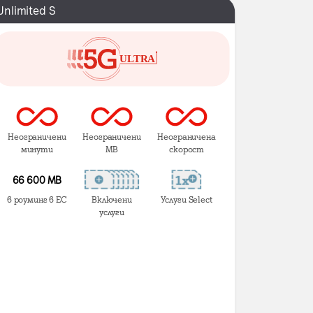
Unlimited S
Неограничени
Неограничени
Неограничена
минути
MB
скорост
66 600 MB
в роуминг в ЕС
Включени
Услуги Select
услуги