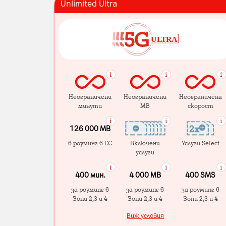
Unlimited Ultra
Неограничени
Неограничени
Неограничена
минути
MB
скорост
126 000 MB
в роуминг в ЕС
Включени
Услуги Select
услуги
400 мин.
4 000 МB
400 SMS
за роуминг в
за роуминг в
за роуминг в
Зони 2,3 и 4
Зони 2,3 и 4
Зони 2,3 и 4
Виж условия