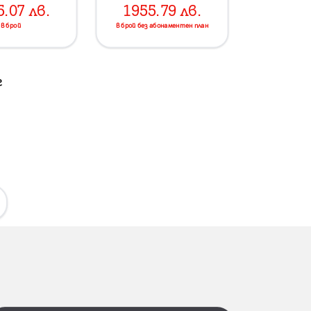
5.07
лв.
1955.79
лв.
в брой
в брой без абонаментен план
г