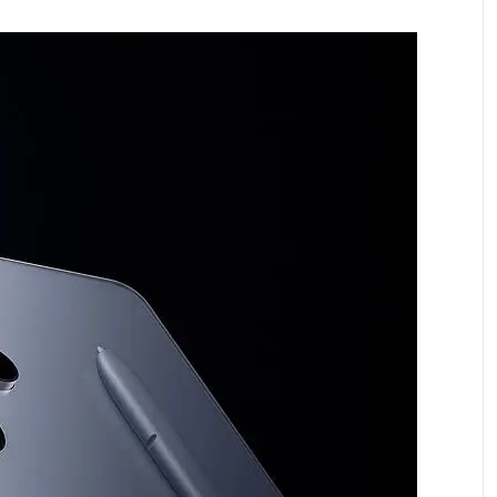
брой или на сключването на договора за продажба
лна оценка на кредитоспособността,
ите условия, възможността за предоставяне на
иентът се уведомява.
н план и стойността на предплатения пакет.
3(700), B17(700), B18(800), B19(800), B20(800),
500)"
 N25(1900), N26(850), N28(700), N66(AWS-3) TDD