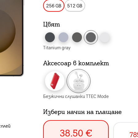
256 GB
512 GB
Цвят
Titanium gray
Аксесоар в комплект
Безжични слушалки TTEC Mode
Избери начин на плащане
сплей
38.50
€
78