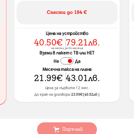
Цена на устройство
40.50
€
79.21
лв.
на месец за 24 месеца
Вземи в пакет с ТВ или НЕТ
Не
Да
Месечна такса на плана
21.99
€
43.01
лв.
Цена за първите 12 мес.
До края на договора:
23.99
€
(
46.92
лв.
)
Поръчай