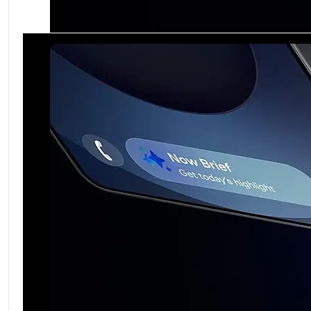
Sub6: N38(2600), N40(2300), N41(2500), N77(3700
Основна камера
:
200 MP
5G
:
Да
EAN
:
3800873100299
SKU
:
SM-S938BAKDEUE