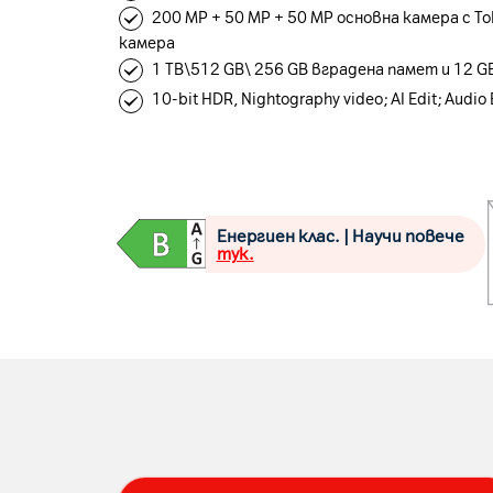
200 MP + 50 MP + 50 MP основна камера с To
камера
1 TB\512 GB\ 256 GB вградена памет и 12 G
10-bit HDR, Nightography video; AI Edit; Audio 
Енергиен клас. | Научи повече
тук.