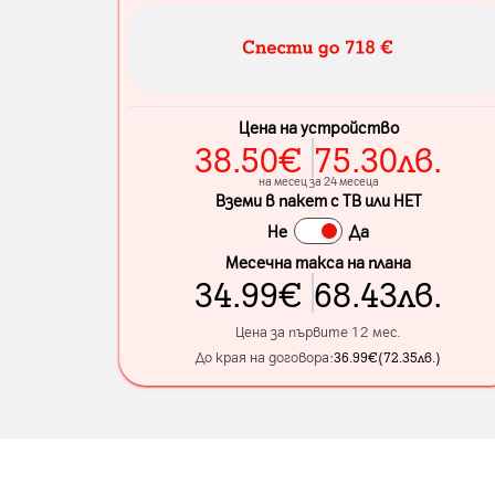
Цена на устройство
38.50
€
75.30
лв.
на месец за 24 месеца
Вземи в пакет с ТВ или НЕТ
Не
Да
Месечна такса на плана
34.99
€
68.43
лв.
Цена за първите 12 мес.
До края на договора:
36.99
€
(
72.35
лв.
)