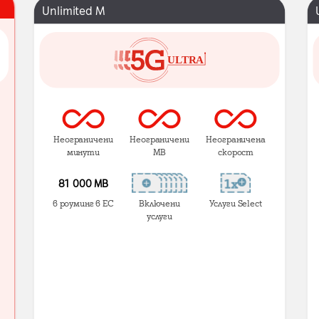
Unlimited M
Неограничени
Неограничени
Неограничена
минути
MB
скорост
81 000 МВ
в роуминг в ЕС
Включени
Услуги Select
услуги