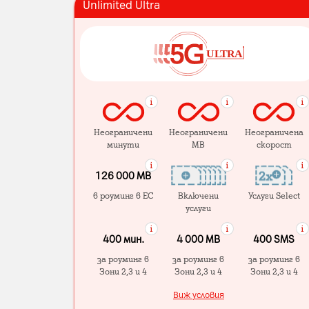
Unlimited Ultra
Неограничени
Неограничени
Неограничена
минути
MB
скорост
126 000 MB
в роуминг в ЕС
Включени
Услуги Select
услуги
400 мин.
4 000 МB
400 SMS
за роуминг в
за роуминг в
за роуминг в
Зони 2,3 и 4
Зони 2,3 и 4
Зони 2,3 и 4
Виж условия