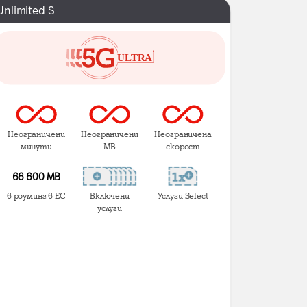
Unlimited S
Неограничени
Неограничени
Неограничена
минути
MB
скорост
66 600 MB
в роуминг в ЕС
Включени
Услуги Select
услуги