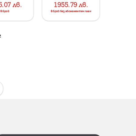
5.07
лв.
1955.79
лв.
в брой
в брой без абонаментен план
г