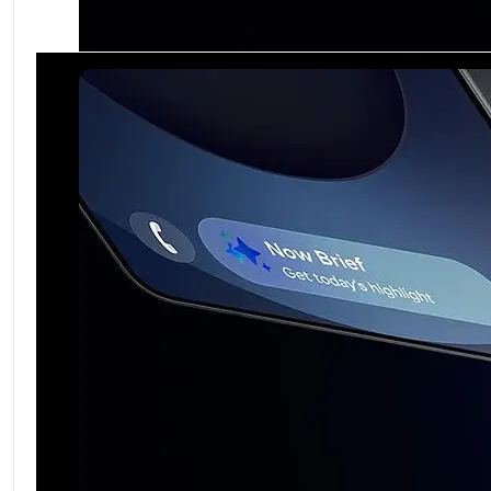
Sub6: N38(2600), N40(2300), N41(2500), N77(3700
Основна камера
:
200 MP
5G
:
Да
EAN
:
3800873100299
SKU
:
SM-S938BAKDEUE