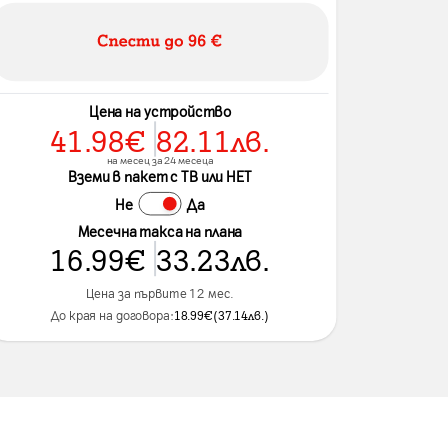
Цена на устройство
41.98
€
82.11
лв.
на месец за 24 месеца
Вземи в пакет с ТВ или НЕТ
Не
Да
Месечна такса на плана
16.99
€
33.23
лв.
Цена за първите 12 мес.
До края на договора:
18.99
€
(
37.14
лв.
)