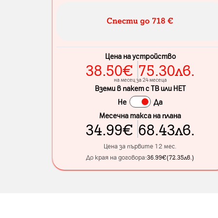
Цена на устройство
38.50
€
75.30
лв.
на месец за 24 месеца
Вземи в пакет с ТВ или НЕТ
Не
Да
Месечна такса на плана
34.99
€
68.43
лв.
Цена за първите 12 мес.
До края на договора:
36.99
€
(
72.35
лв.
)