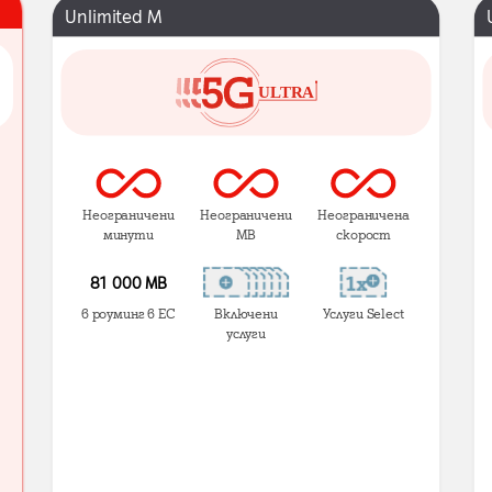
Unlimited M
Неограничени
Неограничени
Неограничена
минути
MB
скорост
81 000 МВ
в роуминг в ЕС
Включени
Услуги Select
услуги