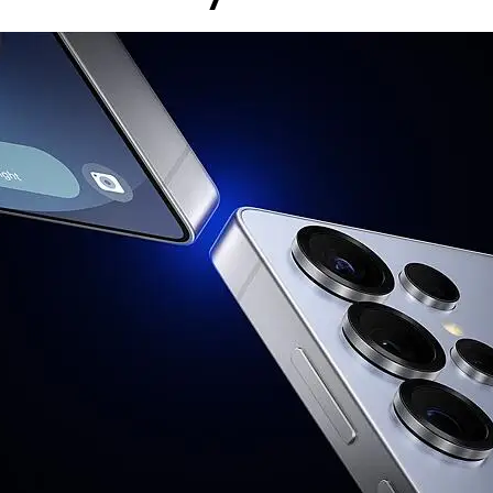
 е валидна за лица, които към датата на покупката в 
 А1 България ЕАД (А1); и за които е налице положите
ност. Ако клиентът не отговаря на едно от посочен
г, може да бъде ограничена или отказана, за което кл
акет се заплаща цената на устройството без тарифе
на А1 България или партньорската мрежа.
0
B5(850), B8(900)
00), B4(AWS), B5(850), B7(2600), B8(900), B12(700), B1
WS-3) TDD LTE B38(2600), B39(1900), B40(2300), B41(2
800), N5(850), N7(2600), N8(900), N12(700), N20(800),