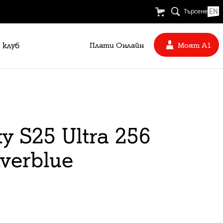
EN
Търсене
 клуб
Плати Oнлайн
Моят А1
 S25 Ultra 256
lverblue