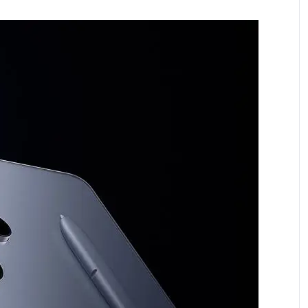
брой или на сключването на договора за продажба
лна оценка на кредитоспособността,
ите условия, възможността за предоставяне на
иентът се уведомява.
н план и стойността на предплатения пакет.
3(700), B17(700), B18(800), B19(800), B20(800),
500)"
 N25(1900), N26(850), N28(700), N66(AWS-3) TDD