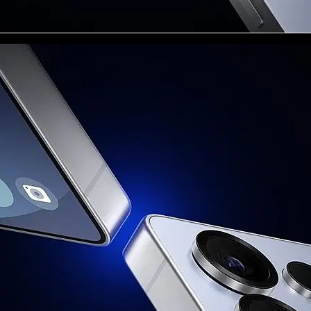
), N78(3500) SDL Sub6: N75(1500+"