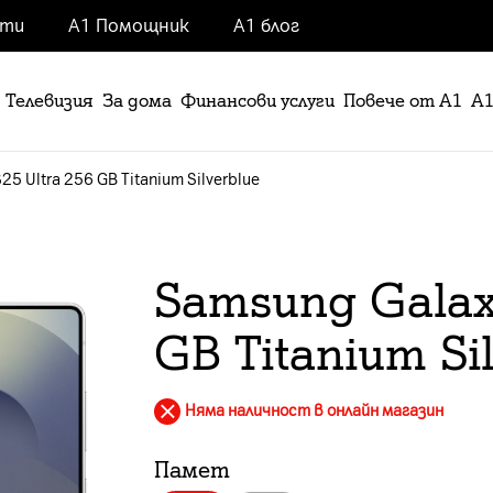
нти
А1 Помощник
А1 блог
Телевизия
За дома
Финансови услуги
Повече от А1
А1
5 Ultra 256 GB Titanium Silverblue
Samsung Galaxy
GB Titanium Si
Няма наличност в онлайн магазин
Памет