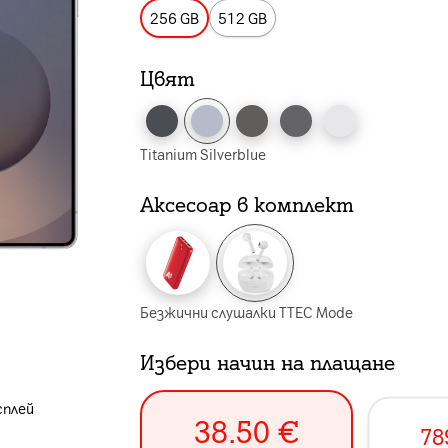
256 GB
512 GB
Цвят
Titanium Silverblue
Аксесоар в комплект
Безжични слушалки TTEC Mode
Избери начин на плащане
сплей
38.50
€
78