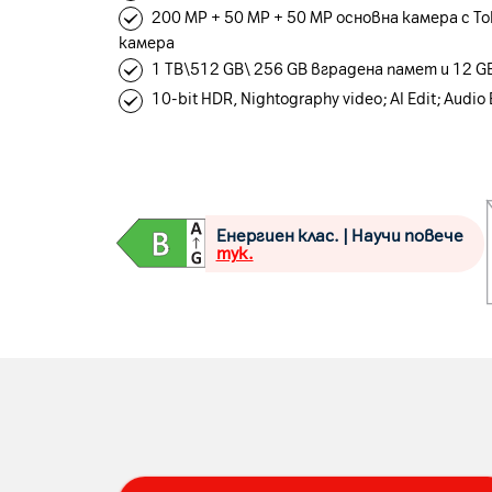
200 MP + 50 MP + 50 MP основна камера с To
камера
1 TB\512 GB\ 256 GB вградена памет и 12 G
10-bit HDR, Nightography video; AI Edit; Audio 
Енергиен клас. | Научи повече
тук.