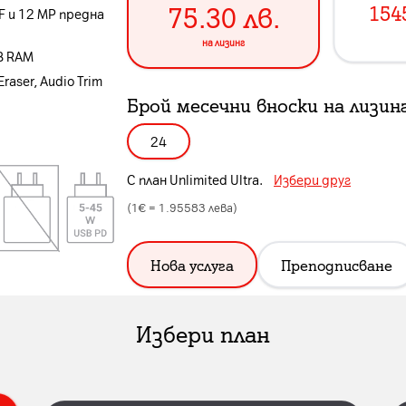
75.30
лв.
154
F и 12 MP предна
на лизинг
B RAM
Eraser, Audio Trim
Брой месечни вноски на лизин
24
С план
Unlimited Ultra
.
Избери друг
(1€ =
1.95583
лева)
Нова услуга
Преподписване
Избери план