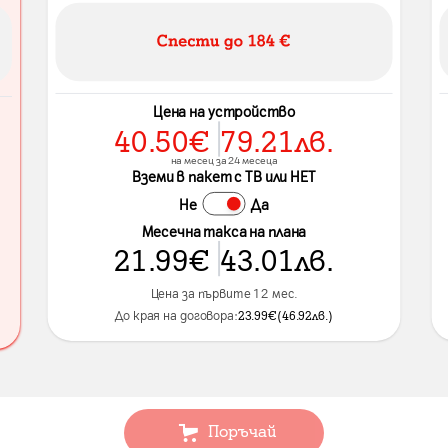
Цена на устройство
40.50
€
79.21
лв.
на месец за 24 месеца
Вземи в пакет с ТВ или НЕТ
Не
Да
Месечна такса на плана
21.99
€
43.01
лв.
Цена за първите 12 мес.
До края на договора:
23.99
€
(
46.92
лв.
)
Поръчай