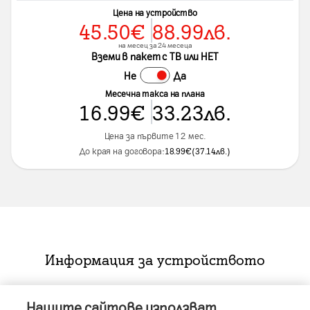
Цена на устройство
45.50
€
88.99
лв.
на месец за 24 месеца
Вземи в пакет с ТВ или НЕТ
Не
Да
Месечна такса на плана
16.99
€
33.23
лв.
Цена за първите 12 мес.
До края на договора:
18.99
€
(
37.14
лв.
)
Информация за устройството
Нашите сайтове използват