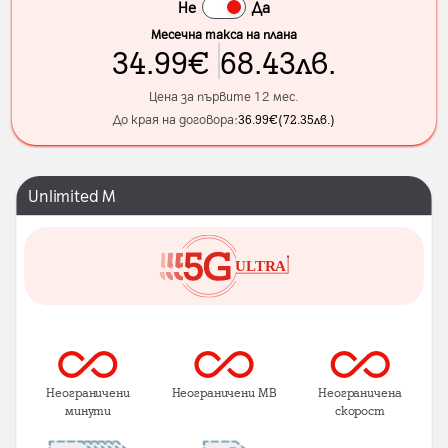
Не
Да
Месечна такса на плана
34.99
€
68.43
лв.
Цена за първите 12 мес.
До края на договора:
36.99
€
(
72.35
лв.
)
Unlimited M
Неограничени
Неограничени MB
Неограничена
минути
скорост