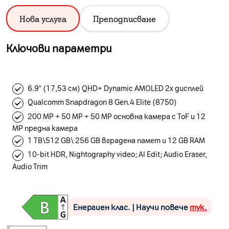
Нова услуга
Преподписване
Ключови параметри
6.9" (17,53 см) QHD+ Dynamic AMOLED 2x дисплей
Qualcomm Snapdragon 8 Gen.4 Elite (8750)
200 MP + 50 MP + 50 MP основна камера с ToF и 12
MP предна камера
1 TB\512 GB\ 256 GB вградена памет и 12 GB RAM
10-bit HDR, Nightography video; AI Edit; Audio Eraser,
Audio Trim
Енергиен клас. | Научи повече
тук.