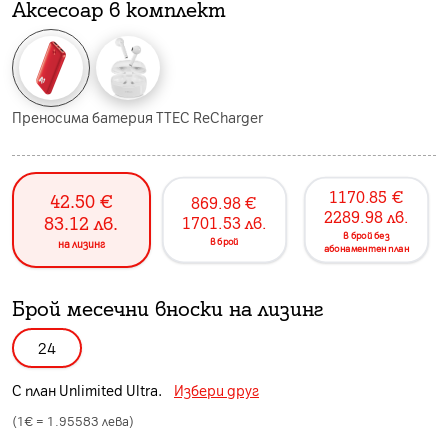
Аксесоар в комплект
Преносима батерия TTEC ReCharger
1170.85
€
42.50
€
869.98
€
2289.98
лв.
83.12
лв.
1701.53
лв.
в брой без
в брой
на лизинг
абонаментен план
Брой месечни вноски на лизинг
24
С план
Unlimited Ultra
.
Избери друг
(1€ =
1.95583
лева)