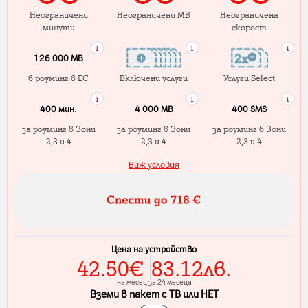
Неограничени
Неограничени MB
Неограничена
минути
скорост
126 000 MB
в роуминг в ЕС
Включени услуги
Услуги Select
400 мин.
4 000 МB
400 SMS
за роуминг в Зони
за роуминг в Зони
за роуминг в Зони
2,3 и 4
2,3 и 4
2,3 и 4
Виж условия
Цена на устройство
42.50
€
83.12
лв.
на месец за 24 месеца
Вземи в пакет с ТВ или НЕТ