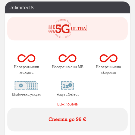
Unlimited S
Неограничени
Неограничени MB
Неограничена
минути
скорост
Включени услуги
Услуги Select
Виж повече