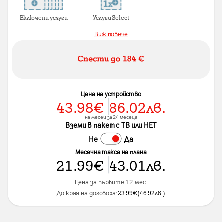
Включени услуги
Услуги Select
Виж повече
Цена на устройство
43.98
€
86.02
лв.
на месец за 24 месеца
Вземи в пакет с ТВ или НЕТ
Не
Да
Месечна такса на плана
21.99
€
43.01
лв.
Цена за първите 12 мес.
До края на договора:
23.99
€
(
46.92
лв.
)