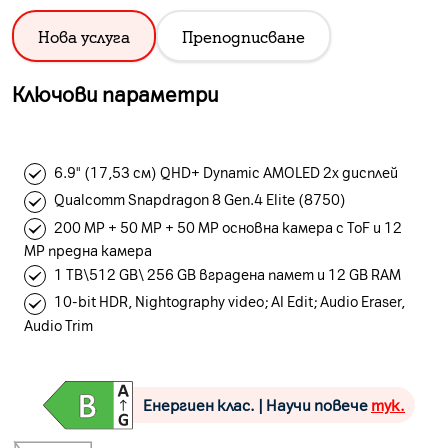
Нова услуга
Преподписване
Ключови параметри
6.9" (17,53 см) QHD+ Dynamic AMOLED 2x дисплей
Qualcomm Snapdragon 8 Gen.4 Elite (8750)
200 MP + 50 MP + 50 MP основна камера с ToF и 12
MP предна камера
1 TB\512 GB\ 256 GB вградена памет и 12 GB RAM
10-bit HDR, Nightography video; AI Edit; Audio Eraser,
Audio Trim
Енергиен клас. | Научи повече
тук.