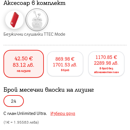
Аксесоар в комплект
Безжични слушалки TTEC Mode
1170.85
€
42.50
€
869.98
€
2289.98
лв.
83.12
лв.
1701.53
лв.
в брой без
в брой
на лизинг
абонаментен план
Брой месечни вноски на лизинг
24
С план
Unlimited Ultra
.
Избери друг
(1€ =
1.95583
лева)