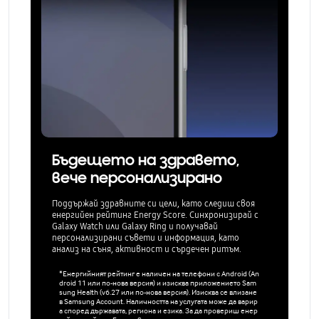
Бъдещето на здравето,
вече персонализирано
Поддържай здравните си цели, като следиш своя
енергийен рейтинг Energy Score. Синхронизирай с
Galaxy Watch или Galaxy Ring и получавай
персонализирани съвети и информация, като
анализ на съня, активност и сърдечен ритъм.
*Енергийният рейтинг е наличен на телефони с Android (An
droid 11 или по-нова версия) и изисква приложението Sam
sung Health (v6.27 или по-нова версия). Изисква се влизане
в Samsung Account. Наличността на услугата може да варир
а според държавата, региона и езика. За да провериш енер