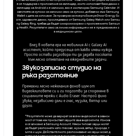
я се поддържа с приложения за календар, които използват база данни с
календар на Android и е налично, ако е инсталиран Samsung Calendar. И
звестията за купони са налични само за купони, добавени към Samsung
Wallet с дата на изтичане. За проверка на енергийния рейтинг Energy Sc
ore, здравните данни, проследявани от Samsung Galaxy Watch или Samsu
ng Galaxy Ring, трябва да бъдат синхронизирани с приложението Samsun
g Health. Резултатът е само за лична информация и не е предназначен з
а медицински цели.
Влез в новата ера на мобилния AI с Galaxy AI
асистент, който предусеща от какво имаш нужда.
Просто остави разговора ти да задава посоката
към лесно отмятане на ежедневните задачи.
Звукозаписно студио на
ръка разстояние
Премахни лесно нежелания фонов шум от
видеоклиповете си и ги подготви за споделяне в
социалните мрежи с Audio Eraser. Настрой фино
звука, независимо дали е глас, музика, вятър или
друго.
*Резултатите може да варират за всеки видеоклип в зависи
мост от това как присъстват звуците във видеоклипа. Изискв
а се влизане в Samsung Account. Някои типове звуци могат
да бъдат разпознати като гласове, музика, вятър, природа, т
ълпа и шум. Действителното разпознаване на звуци може д
а варира в зависимост от аудиоизточника и състоянието на