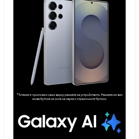
*Титанът е приложен само върху рамката на устройството. Рамката не вкл
ючва бутона за сила на звука и страничните бутони.