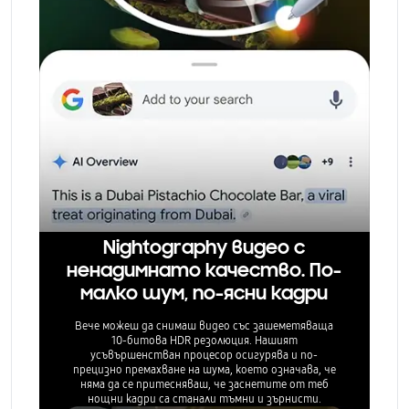
Nightography видео с
ненадимнато качество. По-
малко шум, по-ясни кадри
Вече можеш да снимаш видео със зашеметяваща
10-битова HDR резолюция. Нашият
усъвършенстван процесор осигурява и по-
прецизно премахване на шума, което означава, че
няма да се притесняваш, че заснетите от теб
нощни кадри са станали тъмни и зърнисти.