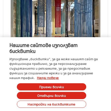
Нашите сайтове използват
бисквитки
Използваме „бисквитки“, за да може нашият сайт да
функционира правилно, за да персонализираме
съдържанието и рекламите, за да предоставим
функции за социалните мрежи и за да анализираме
нашия трафик.
Научи повече
Приеми всички
Отхвърли всички
Поръчай
Настройки на бисквитките