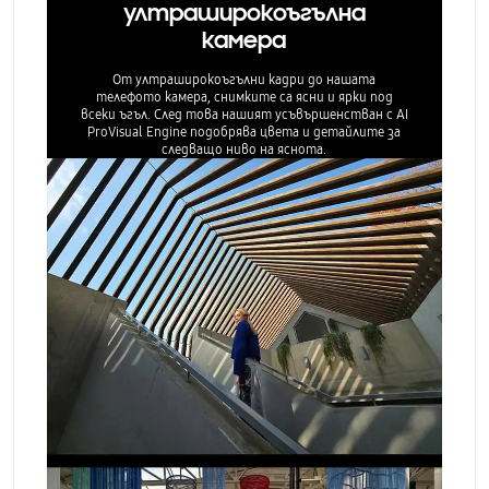
ултраширокоъгълна
камера
От ултраширокоъгълни кадри до нашата
телефото камера, снимките са ясни и ярки под
всеки ъгъл. След това нашият усъвършенстван с AI
ProVisual Engine подобрява цвета и детайлите за
следващо ниво на яснота.