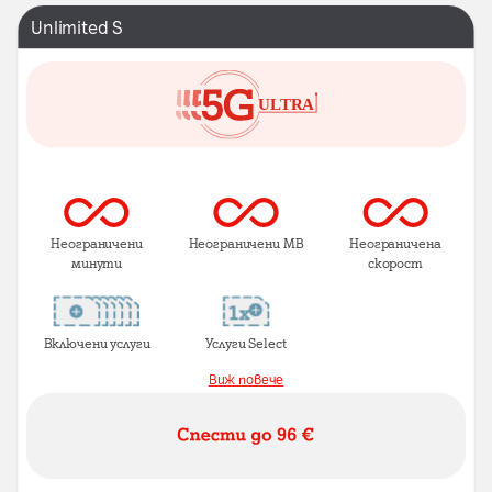
Unlimited S
Неограничени
Неограничени MB
Неограничена
минути
скорост
Включени услуги
Услуги Select
Виж повече