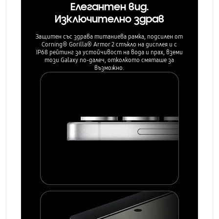
Елегантен вид.
Изключително здрав
Защитен със здрава титаниева рамка, подсилен от
Corning® Gorilla® Armor 2 стъкло на дисплея и с
IP68 рейтинг за устойчивост на вода и прах, вземи
този Galaxy по-далеч, отколкото смяташе за
възможно.