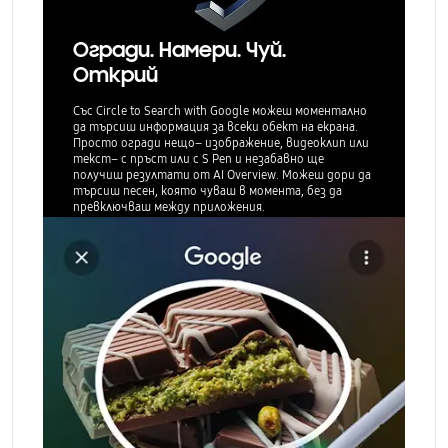
Огради. Намери. Чуй.
Открий
Със Circle to Search with Google можеш моментално
да търсиш информация за всеки обект на екрана.
Просто огради нещо– изображение, видеоклип или
текст– с пръст или с S Pen и незабавно ще
получиш резултати от AI Overview. Можеш дори да
търсиш песен, която чуваш в момента, без да
превключваш между приложения.