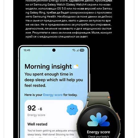
гийния рейтинг Energy Score, здравните данни, проследява
ни от Samsung Galaxy Watch (Galaxy Watch4 серия и по-нови
модели, използващи OS 5.0 или по-нова версия) или Samsu
ng Galaxy Ring, трябва да бъдат синхронизирани с приложен
ието Samsung Health. Необходими са поне данни за дейнос
тта и съня от предишния ден, както и данни за пулса по вре
ме на сън. Не е предназначено за употреба при откриване,
диагностика, лечение на каквото и да е медицинско състоя
ние. Резултатът е само за лична информация. Моля, консулт
ирай се с медицински специалист за съвет.