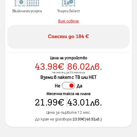
Включени услуги
Услуги Select
Виж повече
Цена на устройство
43.98
€
86.02
лв.
на месец за 24 месеца
Вземи в пакет с ТВ или НЕТ
Не
Да
Месечна такса на плана
21.99
€
43.01
лв.
Цена за първите 12 мес.
До края на договора:
23.99
€
(
46.92
лв.
)