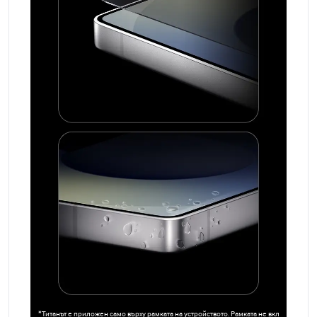
*Титанът е приложен само върху рамката на устройството. Рамката не вкл