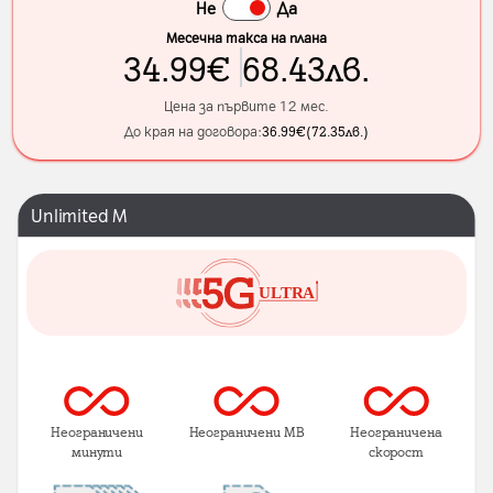
Не
Да
Месечна такса на плана
34.99
€
68.43
лв.
Цена за първите 12 мес.
До края на договора:
36.99
€
(
72.35
лв.
)
Unlimited M
Неограничени
Неограничени MB
Неограничена
минути
скорост