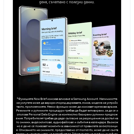
деня, съчетано с полезни данни.
*Функцията Now Brief изисква влизане в Samsung Account. Наличността
на услугата може да варира според държавата, езика, модела на устройс
твото, приложенията. Някои функции може да изискват мрежова връзка.
Режимите и рутинните процедури трябва да бъдат активирани, за да се и
зползва Personal Data Engine за контекстно базирани рутинни предлож
ения. Потребителят трябва да даде съгласие за разрешения за достъп ка
то снимки, видеоклипове, аудиофайлове и събития в календара. Възмож
но е да не се показват моменти в зависимост от правилата за експозици
я. Описанието на снимките, предоставено от moments, може да не съотв
етства на намерението на потребителя. *Известието за график на събити