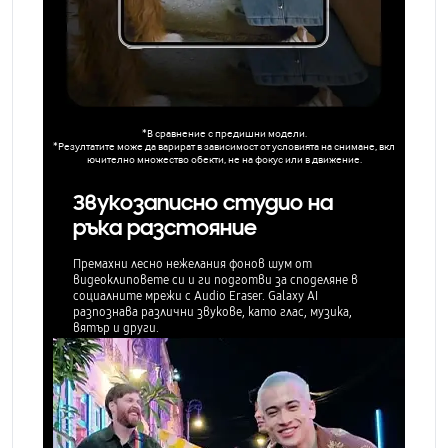
*В сравнение с предишни модели.
*Резултатите може да варират в зависимост от условията на снимане, вкл
ючително множество обекти, не на фокус или в движение.
Звукозаписно студио на
ръка разстояние
Премахни лесно нежелания фонов шум от
видеоклиповете си и ги подготви за споделяне в
социалните мрежи с Audio Eraser. Galaxy AI
разпознава различни звукове, като глас, музика,
вятър и други.