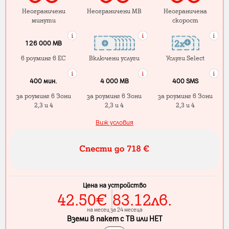
Неограничени
Неограничени MB
Неограничена
минути
скорост
126 000 MB
в роуминг в ЕС
Включени услуги
Услуги Select
400 мин.
4 000 МB
400 SMS
за роуминг в Зони
за роуминг в Зони
за роуминг в Зони
2,3 и 4
2,3 и 4
2,3 и 4
Виж условия
Цена на устройство
42.50
€
83.12
лв.
на месец за 24 месеца
Вземи в пакет с ТВ или НЕТ