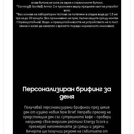
ючва бутона за сила на звука и страничните бутони.
*Corning® Gorilla® Armor 2 е приложен върху предната част на устройст
вото.
*Въз основа на лабораторни тестове за потапяне в сладка вода до 1,5 ме
тра за до 30 минути. Без проникване на прах; пълна защита срещу контак
т (прахоустойчив). Водо- и прахоустойчивостта на устройството не е пост
оянна и може да намалее с времето поради нормалното износване.
Персонализиран брифинг за
деня
Получавай персонализирани брифинги през целия
ден от изцяло новия Now Brief. Направи преглед на
предстоящия ден със сутрешното кафе – провери
например своя енергиен рейтинг Energy Score и
прегледай напомнянията за срещи и задачи.
Вечерта ще получиш резюме на събитията от