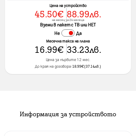
Цена на устройство
45.50
€
88.99
лв.
на месец за 24 месеца
Вземи в пакет с ТВ или НЕТ
Не
Да
Месечна такса на плана
16.99
€
33.23
лв.
Цена за първите 12 мес.
До края на договора:
18.99
€
(
37.14
лв.
)
Информация за устройството