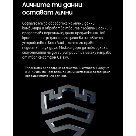
Личните ти данни
остават лични
Софтуерът за обработка на лични данни
комбинира и обработва твоите първични данни и
предоставя персонализирани предложения. Той
криптира тези данни и ги записва на твоето
устройство с Knox Vault, което ги прави
недостъпни за друг. Можеш дори да наблюдаваш
сигурността на други устройства Galaxy направо
от твоя смартфон Galaxy.
*Knox Matrix се поддържа от смартфони и таблети Galaxy On
e UI 7.0 или по-нова версия. Наличността може да варира сп
оред държавата или региона.