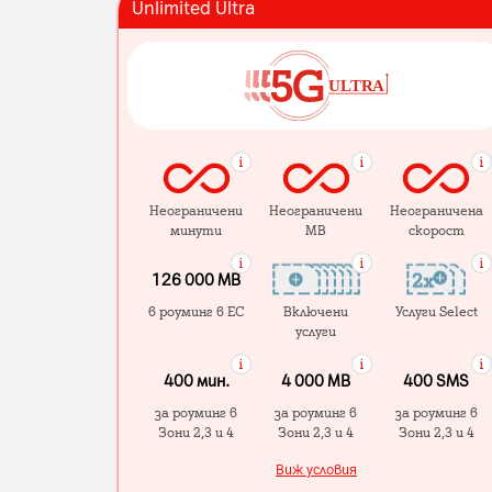
Unlimited Ultra
Неограничени
Неограничени
Неограничена
минути
MB
скорост
126 000 MB
в роуминг в ЕС
Включени
Услуги Select
услуги
400 мин.
4 000 МB
400 SMS
за роуминг в
за роуминг в
за роуминг в
Зони 2,3 и 4
Зони 2,3 и 4
Зони 2,3 и 4
Виж условия