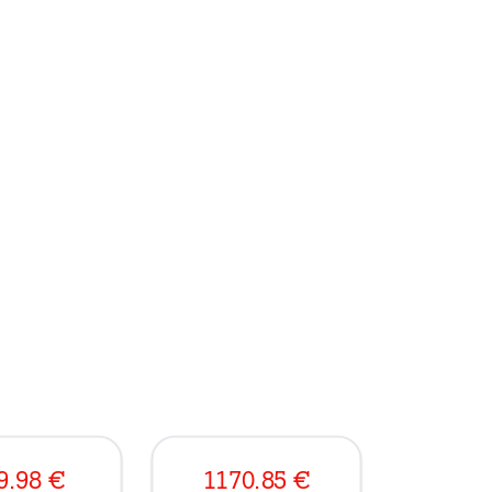
9.98
€
1170.85
€