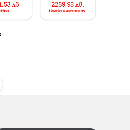
1.53
лв.
2289.98
лв.
в брой
в брой без абонаментен план
г