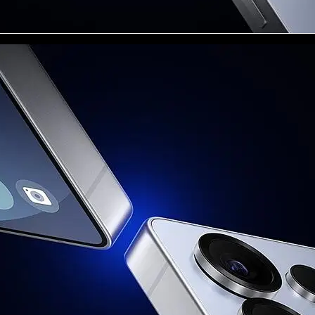
), N78(3500) SDL Sub6: N75(1500+"