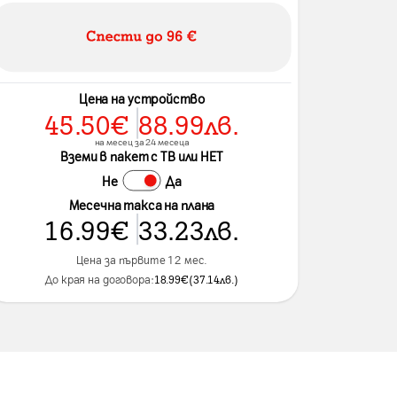
Цена на устройство
45.50
€
88.99
лв.
на месец за 24 месеца
Вземи в пакет с ТВ или НЕТ
Не
Да
Месечна такса на плана
16.99
€
33.23
лв.
Цена за първите 12 мес.
До края на договора:
18.99
€
(
37.14
лв.
)