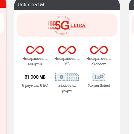
Unlimited M
Неограничени
Неограничени
Неограничена
минути
MB
скорост
81 000 МВ
в роуминг в ЕС
Включени
Услуги Select
услуги