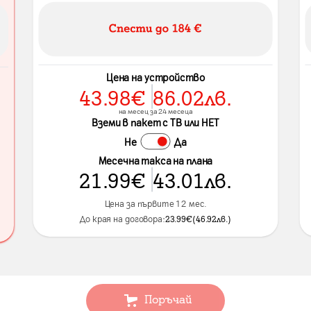
Цена на устройство
43.98
€
86.02
лв.
на месец за 24 месеца
Вземи в пакет с ТВ или НЕТ
Не
Да
Месечна такса на плана
21.99
€
43.01
лв.
Цена за първите 12 мес.
До края на договора:
23.99
€
(
46.92
лв.
)
Поръчай