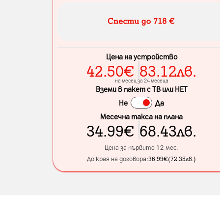
Цена на устройство
42.50
€
83.12
лв.
на месец за 24 месеца
Вземи в пакет с ТВ или НЕТ
Не
Да
Месечна такса на плана
34.99
€
68.43
лв.
Цена за първите 12 мес.
До края на договора:
36.99
€
(
72.35
лв.
)