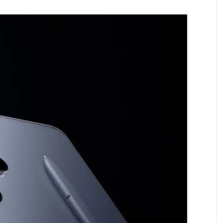
брой или на сключването на договора за продажба
лна оценка на кредитоспособността,
ите условия, възможността за предоставяне на
иентът се уведомява.
н план и стойността на предплатения пакет.
3(700), B17(700), B18(800), B19(800), B20(800),
500)"
 N25(1900), N26(850), N28(700), N66(AWS-3) TDD