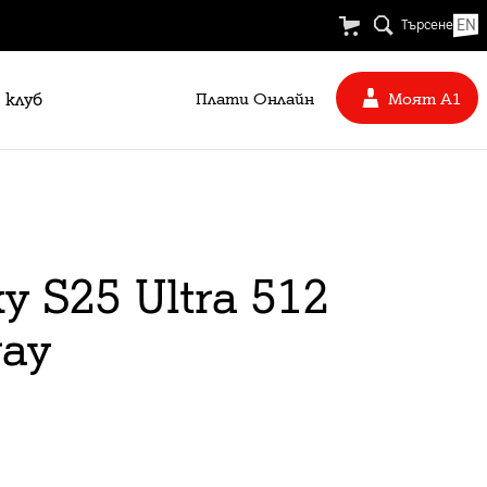
EN
Търсене
 клуб
Плати Oнлайн
Моят А1
 S25 Ultra 512
ray