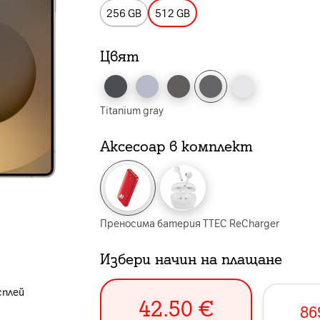
256 GB
512 GB
Цвят
Titanium gray
Аксесоар в комплект
Преносима батерия TTEC ReCharger
Избери начин на плащане
сплей
42.50
€
86