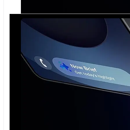
Sub6: N38(2600), N40(2300), N41(2500), N77(3700
Основна камера
:
200 MP
5G
:
Да
EAN
:
3800873100299
SKU
:
SM-S938BAKDEUE