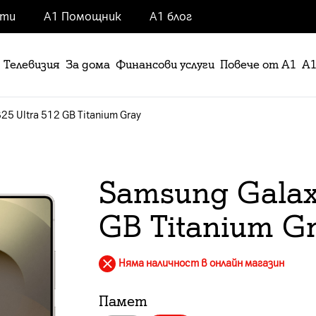
нти
А1 Помощник
А1 блог
Телевизия
За дома
Финансови услуги
Повече от А1
А1
25 Ultra 512 GB Titanium Gray
Samsung Galaxy
GB Titanium G
Няма наличност в онлайн магазин
Памет