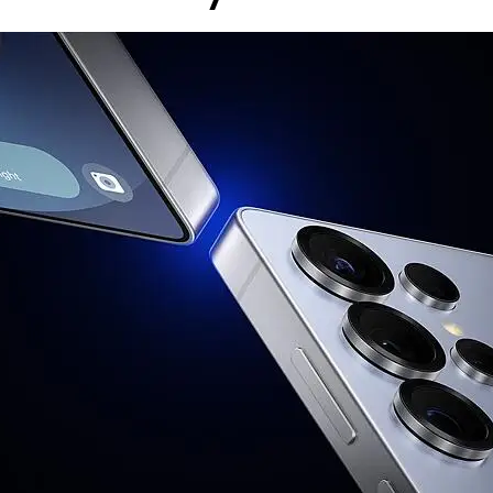
 е валидна за лица, които към датата на покупката в 
 А1 България ЕАД (А1); и за които е налице положите
ност. Ако клиентът не отговаря на едно от посочен
г, може да бъде ограничена или отказана, за което кл
акет се заплаща цената на устройството без тарифе
на А1 България или партньорската мрежа.
0
B5(850), B8(900)
00), B4(AWS), B5(850), B7(2600), B8(900), B12(700), B1
WS-3) TDD LTE B38(2600), B39(1900), B40(2300), B41(2
800), N5(850), N7(2600), N8(900), N12(700), N20(800),