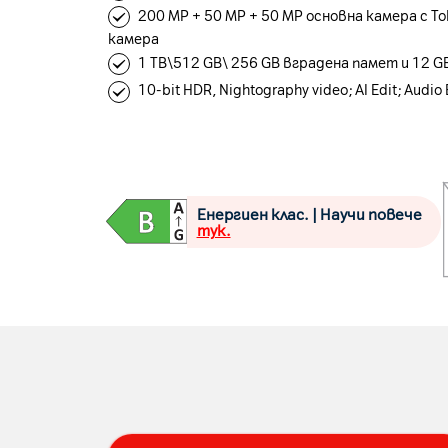
200 MP + 50 MP + 50 MP основна камера с To
камера
1 TB\512 GB\ 256 GB вградена памет и 12 G
10-bit HDR, Nightography video; AI Edit; Audio 
Енергиен клас. | Научи повече
тук.