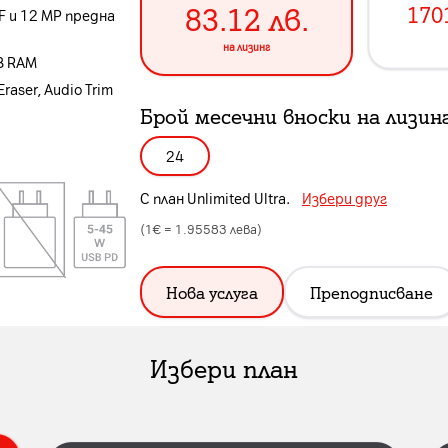
83.12
лв.
170
F и 12 MP предна
на лизинг
B RAM
Eraser, Audio Trim
Брой месечни вноски на лизин
24
С план
Unlimited Ultra
.
Избери друг
(1€ =
1.95583
лева)
Нова услуга
Преподписване
Избери план