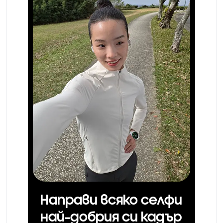
Направи всяко селфи
най-добрия си кадър