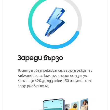
Зареди бързо
Твоят ден, без прекъсвания.
Бързо зареждане с
кабел
те връща към пълна мощност за нула
време – до 69% заряд за около 30 минути – и те
поддържа в ритъм.,