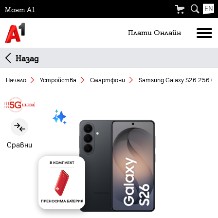
EN
Моят А1
Плати Oнлайн
Назад
Начало
Устройства
Смартфони
Samsung Galaxy S26 256 GB
Slide 1 of 5
Сравни
В КОМПЛЕКТ
ПРЕНОСИМА БАТЕРИЯ