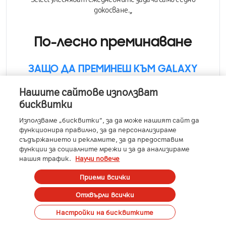
докосване.,,
По-лесно преминаване
ЗАЩО ДА ПРЕМИНЕШ КЪМ GALAXY
Представете си къде биха могли да те отведат
Нашите сайтове използват
най-мощните ни устройства.
Премини към Galaxy
бисквитки
и открий свят, в който всички използвани от теб
технологии работят безпроблемно заедно,
Използваме „бисквитки“, за да може нашият сайт да
осигурявайки ти свързаност и контрол.
функционира правилно, за да персонализираме
съдържанието и рекламите, за да предоставим
функции за социалните мрежи и за да анализираме
нашия трафик.
Научи повече
Приеми всички
Отхвърли всички
Поръчай
Настройки на бисквитките