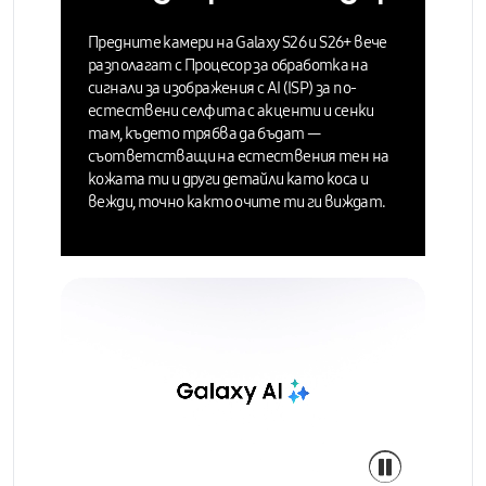
Предните камери на Galaxy S26 и S26+ вече
разполагат с
Процесор за обработка на
сигнали за изображения с AI (ISP)
за по-
естествени селфита с акценти и сенки
там, където трябва да бъдат —
съответстващи на естествения тен на
кожата ти и други детайли като коса и
вежди,
точно както очите ти ги виждат.