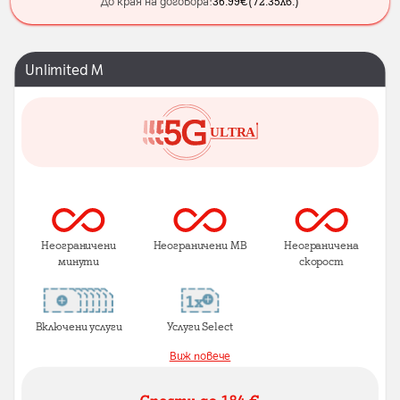
До края на договора:
36.99
€
(
72.35
лв.
)
Unlimited M
Неограничени
Неограничени MB
Неограничена
минути
скорост
Включени услуги
Услуги Select
Виж повече