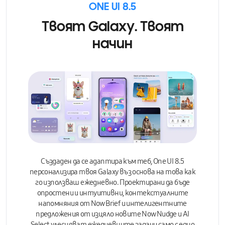
ONE UI 8.5
Твоят Galaxy. Твоят
начин
Създаден да се адаптира към теб,
One UI 8.5
персонализира твоя Galaxy въз основа на това как
го използваш ежедневно.
Проектирани да бъде
опростени и интуитивни,
контекстуалните
напомняния от Now Brief и интелигентните
предложения от изцяло новите Now Nudge и AI
Select улесняват ежедневните задачи само с едно