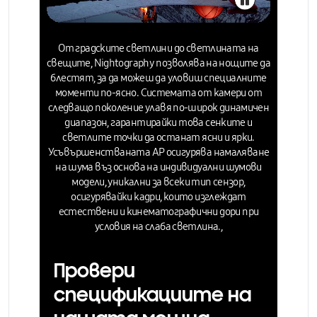
От градските светлини до светлината на
свещите,
Nightography
позволява на нощите да
блестят, за да можеш да уловиш специалните
моменти по-ясно. Системата от камери от
следващо поколение улавя по-широк динамичен
диапазон, гарантирайки това
сенките и
светлите точки да останат ясни и ярки.
Усъвършенстваната AP осигурява намаляване
на шума въз основа на индивидуални шумови
модели, уникални за всеки тип сензор,
осигурявайки кадри, които изглеждат
естествени и кинематографични дори при
условия на слаба светлина.,
Провери
спецификациите на