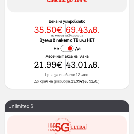
Цена на устройство
35.50
€
69.43
лв.
на месец за 24 месеца
Вземи в пакет с ТВ или НЕТ
Не
Да
Месечна такса на плана
21.99
€
43.01
лв.
Цена за първите 12 мес.
До края на договора:
23.99
€
(
46.92
лв.
)
Unlimited S