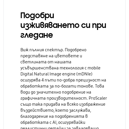
Подобри
изживяването си при
гледане
Виж пълния спектър. Подобрено
представяне на цветовете и
светлината от нашата
усъвършенствана технология с
mobile
Digital Natural Image engine (mDNIe)
осигурява
4 пъти по-добра прецизност на
обработката за по-богати тонове.
Това
води до значително подобрение на
графичната производителност. ProScaler
също така придава на всяко изображение
въздействието, което заслужава,
благодарение на подобренията в
обработката с AI, осигурявайки
реалистични детайли за завладяващо