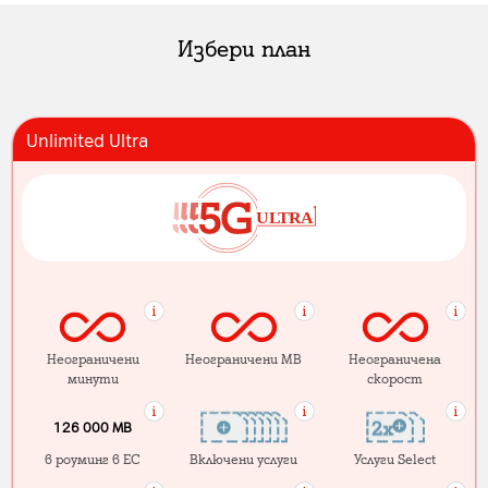
Избери план
Unlimited Ultra
Неограничени
Неограничени MB
Неограничена
минути
скорост
126 000 MB
в роуминг в ЕС
Включени услуги
Услуги Select