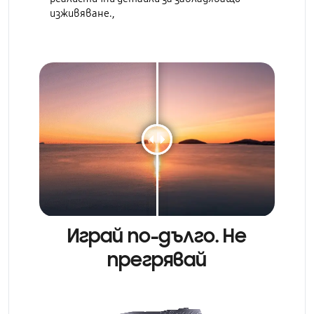
изживяване.,
Играй по-дълго. Не
прегрявай