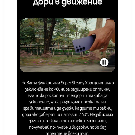
Дори в движение
Новата функция на Super Steady
Хоризонтално
заключване
комбинира разширени оптични
ъгли с жироскопични сензори и такива за
ускорение, за да разпознае посоката на
гравитацията и
да държи кадрите ти равни,
дори ако завъртиш на пълни 360°. Независимо
дали си по скалисти пътеки или тичаш,
получавай по-плавни видеоклипове без
трептене всеки път.