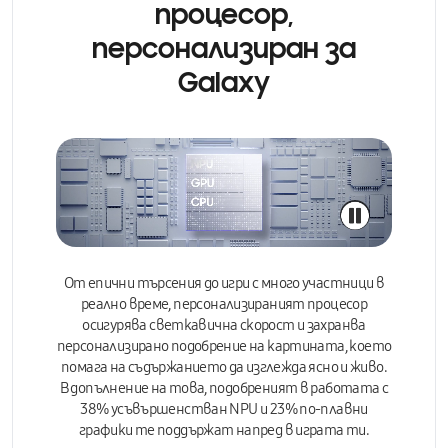
процесор,
персонализиран за
Galaxy
От епични търсения до игри с много участници в
реално време,
персонализираният процесор
осигурява светкавична скорост и захранва
персонализирано подобрение на картината, което
помага на съдържанието да изглежда ясно и живо.
В допълнение на това, подобреният в работата с
38% усъвършенстван NPU и 23% по-плавни
графики те поддържат напред в играта ти.