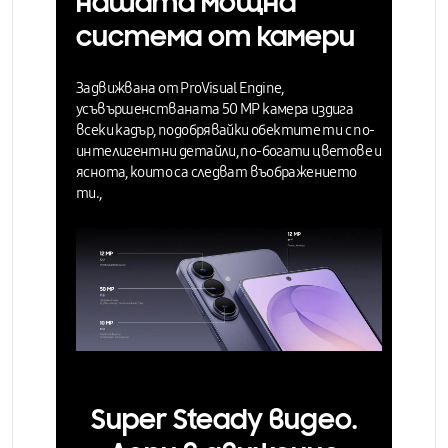
нашата мощна
система от камери
Задвижвана от ProVisual Engine,
усъвършенстваната
50 MP камера издига
всеки кадър,
подобрявайки обектите ти с по-
интелигентни детайли, по-богати цветове и
яснота, които са следват въображението
ти.,
Super Steady видео.