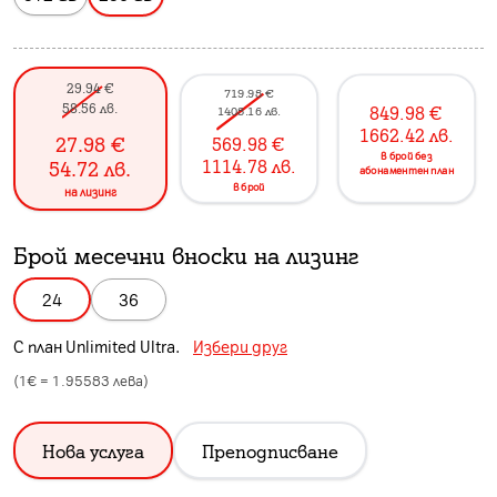
29.94
€
719.98
€
58.56
лв.
849.98
€
1408.16
лв.
1662.42
лв.
27.98
€
569.98
€
в брой без
1114.78
лв.
54.72
лв.
абонаментен план
в брой
на лизинг
Брой месечни вноски на лизинг
24
36
С план
Unlimited Ultra
.
Избери друг
(1€ =
1.95583
лева)
Нова услуга
Преподписване