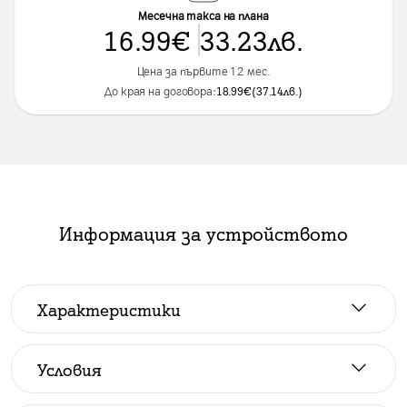
Месечна такса на плана
16.99
€
33.23
лв.
Цена за първите 12 мес.
До края на договора:
18.99
€
(
37.14
лв.
)
Информация за устройството
Характеристики
RAM
:
12GB
Производител
:
Samsung
Условия
Размер на дисплея
:
6,3" (16,00 см)
Всички цени са с ДДС.