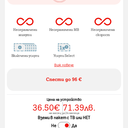
Неограничени
Неограничени MB
Неограничена
минути
скорост
Включени услуги
Услуги Select
Виж повече
Цена на устройство
36.50
€
71.39
лв.
на месец за 24 месеца
Вземи в пакет с ТВ или НЕТ
Не
Да