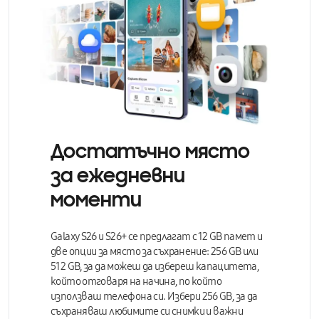
Достатъчно място
за ежедневни
моменти
Galaxy S26 и S26+ се предлагат с 12 GB памет и
две опции за място за съхранение: 256 GB или
512 GB, за да можеш
да избереш капацитета,
който отговаря на начина, по който
използваш телефона си.
Избери 256 GB, за да
съхраняваш любимите си снимки и важни