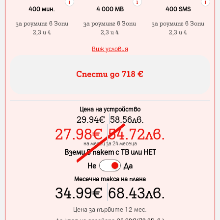
400 мин.
4 000 МB
400 SMS
за роуминг в Зони
за роуминг в Зони
за роуминг в Зони
2,3 и 4
2,3 и 4
2,3 и 4
Виж условия
Цена на устройство
29.94
€
58.56
лв.
27.98
€
54.72
лв.
на месец за 24 месеца
Вземи в пакет с ТВ или НЕТ
Не
Да
Месечна такса на плана
34.99
€
68.43
лв.
Цена за първите 12 мес.