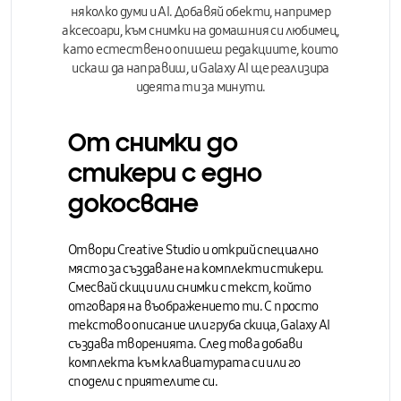
няколко думи и AI. Добавяй обекти, например
аксесоари, към снимки на домашния си любимец,
като естествено опишеш редакциите, които
искаш да направиш, и Galaxy AI ще реализира
идеята ти за минути.
От снимки до
стикери с едно
докосване
Отвори
Creative Studio
и открий специално
място за
създаване на комплекти стикери.
Смесвай скици или снимки с текст, който
отговаря на въображението ти. С просто
текстово описание или груба скица, Galaxy AI
създава творенията. След това добави
комплекта към клавиатурата си или го
сподели с приятелите си.