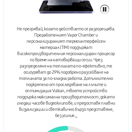
Не прегрявай, когато действието се разгорещява.
Преработеният
Vapor Chamber
и
персонализираният термоинтерфейсен
материал (TIM) поддържат
високопроизводителния персонализиран процесор
по време на натоварващи сесии. Чрез
разпределяне на топлината по-ефективно,
те
осигуряват до 29% подобрено разсейване на
топлината за по-хладна работа. Допълнително
подкрепено от проследяване на лъчите и
оптимизация Vulkan, твоето устройство
поддържа максимална производителност, докато
гледаш часове видеоклипове, и предоставя плавни
визуализации и светкавично бързо представяне,
без усилие.,,