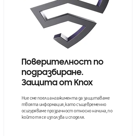
Поверителност по
подразбиране.
Защита от Knox
Ние сме поели ангажимента да защитаваме
твоята информация, като същевременно
осигуряваме прозрачност относно начина, по
който тя се използва и споделя.