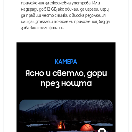
приложения за ежедневна употреба. Или
надгради до 512 GB, ако обичаш да играеш игри,
да правиш често снимки с висока резолюция
или да изтегляш по-големи приложения, без да
забавяш телефона си.
КАМЕРА
Ясно и светло, дори
през нощта