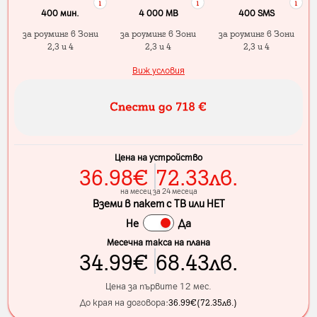
400 мин.
4 000 МB
400 SMS
за роуминг в Зони
за роуминг в Зони
за роуминг в Зони
2,3 и 4
2,3 и 4
2,3 и 4
Виж условия
Цена на устройство
36.98
€
72.33
лв.
на месец за 24 месеца
Вземи в пакет с ТВ или НЕТ
Не
Да
Месечна такса на плана
34.99
€
68.43
лв.
Цена за първите 12 мес.
До края на договора:
36.99
€
(
72.35
лв.
)