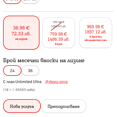
799.98
€
969.98
€
1564.62
лв.
36.98
€
1897.12
лв.
72.33
лв.
759.98
€
в брой без
1486.39
лв.
на лизинг
абонаментен план
в брой
Брой месечни вноски на лизинг
24
36
С план
Unlimited Ultra
.
Избери друг
(1€ =
1.95583
лева)
Нова услуга
Преподписване