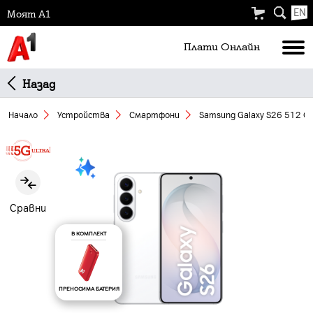
EN
Моят А1
Плати Oнлайн
Назад
Начало
Устройства
Смартфони
Samsung Galaxy S26 512 GB
Slide 1 of 5
Сравни
В КОМПЛЕКТ
ПРЕНОСИМА БАТЕРИЯ