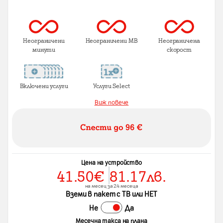
Неограничени
Неограничени MB
Неограничена
минути
скорост
Включени услуги
Услуги Select
Виж повече
Цена на устройство
41.50
€
81.17
лв.
на месец за 24 месеца
Вземи в пакет с ТВ или НЕТ
Не
Да
Месечна такса на плана