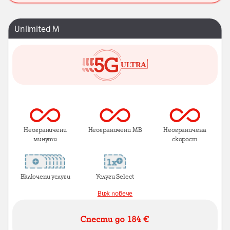
Unlimited M
Неограничени
Неограничени MB
Неограничена
минути
скорост
Включени услуги
Услуги Select
Виж повече