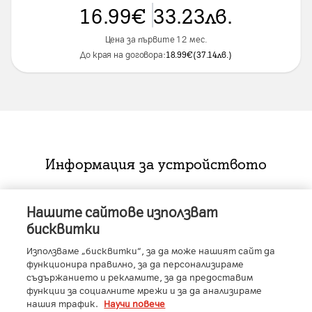
16.99
€
33.23
лв.
Цена за първите 12 мес.
До края на договора:
18.99
€
(
37.14
лв.
)
Информация за устройството
Нашите сайтове използват
Характеристики
бисквитки
RAM
:
12GB
Използваме „бисквитки“, за да може нашият сайт да
функционира правилно, за да персонализираме
Производител
:
Samsung
Условия
съдържанието и рекламите, за да предоставим
Размер на дисплея
:
6,3" (16,00 см)
функции за социалните мрежи и за да анализираме
Всички цени са с ДДС.
Технология на дисплея
:
Dynamic AMOLED 2x
нашия трафик.
Научи повече
До изчерпване на количествата.