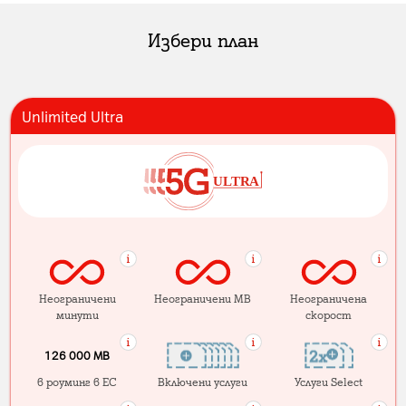
Избери план
Unlimited Ultra
Неограничени
Неограничени MB
Неограничена
минути
скорост
126 000 MB
в роуминг в ЕС
Включени услуги
Услуги Select