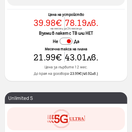
Цена на устройство
39.98
€
78.19
лв.
на месец за 24 месеца
Вземи в пакет с ТВ или НЕТ
Не
Да
Месечна такса на плана
21.99
€
43.01
лв.
Цена за първите 12 мес.
До края на договора:
23.99
€
(
46.92
лв.
)
Unlimited S