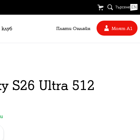
EN
Търсене
 клуб
Плати Oнлайн
Моят А1
 S26 Ultra 512
ни