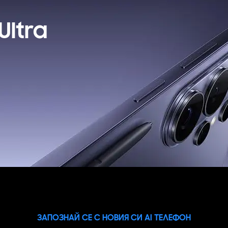
г, може да бъде ограничена или отказана, за което кл
акет се заплаща цената на устройството без тарифе
Ultra
на А1 България или партньорската мрежа.
ЗАПОЗНАЙ СЕ С НОВИЯ СИ AI ТЕЛЕФОН