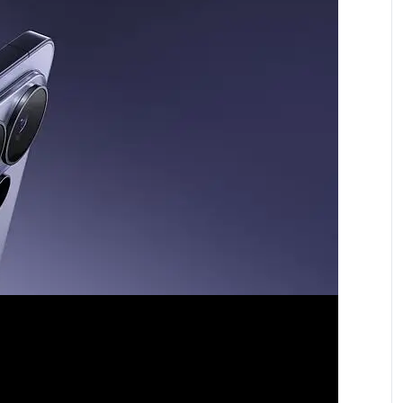
иентът се уведомява.
н план и стойността на предплатения пакет.