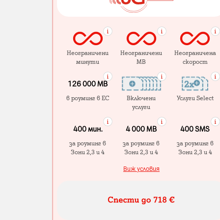
Неограничени
Неограничени
Неограничена
минути
MB
скорост
126 000 MB
в роуминг в ЕС
Включени
Услуги Select
услуги
400 мин.
4 000 МB
400 SMS
за роуминг в
за роуминг в
за роуминг в
Зони 2,3 и 4
Зони 2,3 и 4
Зони 2,3 и 4
Виж условия