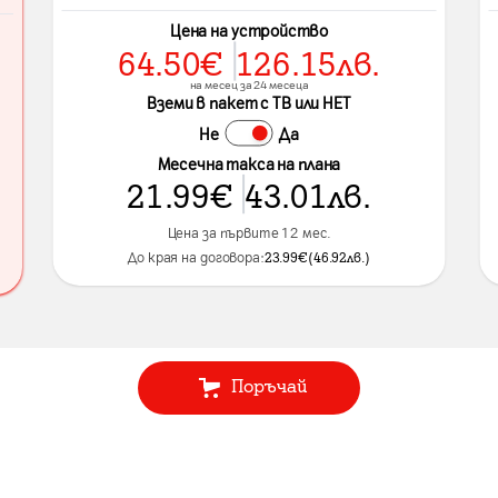
Цена на устройство
64.50
€
126.15
лв.
на месец за 24 месеца
Вземи в пакет с ТВ или НЕТ
Не
Да
Месечна такса на плана
21.99
€
43.01
лв.
Цена за първите 12 мес.
До края на договора:
23.99
€
(
46.92
лв.
)
Поръчай