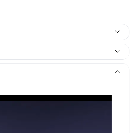
а срок от 2 години. Цените на лизинг са за
 2-годишен абонамент за посочения тарифен план.
чащ в рамките на 3 месеца срок на абонамента
брой или на сключването на договора за продажба
лна оценка на кредитоспособността,
ите условия, възможността за предоставяне на