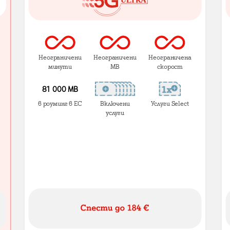
Неограничени
Неограничени
Неограничена
минути
MB
скорост
81 000 МВ
в роуминг в ЕС
Включени
Услуги Select
услуги