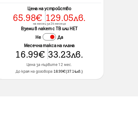
Цена на устройство
65.98
€
129.05
лв.
на месец за 24 месеца
Вземи в пакет с ТВ или НЕТ
Не
Да
Месечна такса на плана
16.99
€
33.23
лв.
Цена за първите 12 мес.
До края на договора:
18.99
€
(
37.14
лв.
)