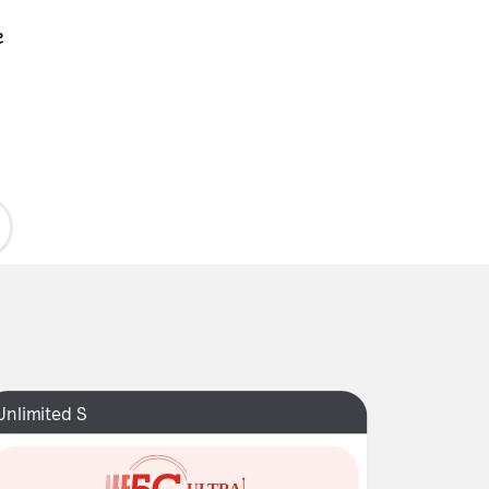
г
Unlimited S