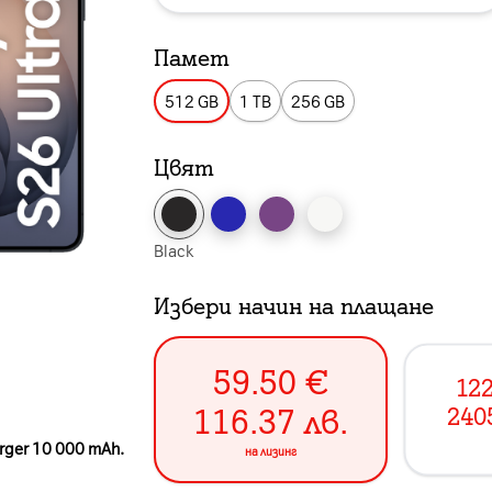
Памет
512 GB
1 TB
256 GB
Цвят
Black
Избери начин на плащане
59.50
€
122
116.37
лв.
240
rger 10 000 mAh.
на лизинг