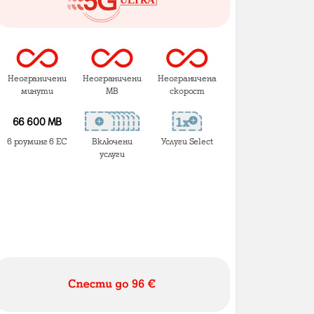
Неограничени
Неограничени
Неограничена
минути
MB
скорост
66 600 MB
в роуминг в ЕС
Включени
Услуги Select
услуги