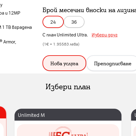
xy
Брой месечни вноски на лизин
ра и 12MP
24
36
 1 TB вградена
С план
Unlimited Ultra
.
Избери друг
® Armor,
(1€ =
1.95583
лева)
Нова услуга
Преподписване
Избери план
Unlimited M