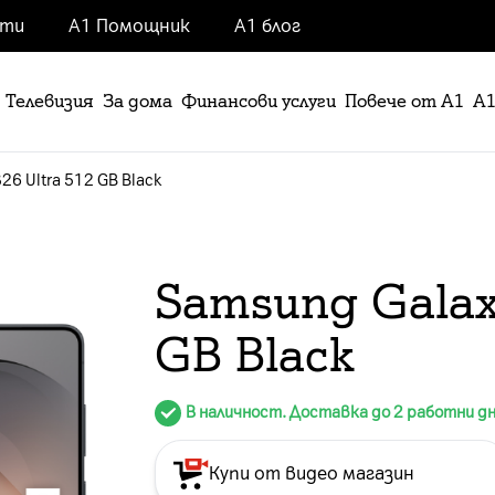
нти
А1 Помощник
А1 блог
Телевизия
За дома
Финансови услуги
Повече от А1
А1
26 Ultra 512 GB Black
Samsung Galaxy
GB Black
В наличност. Доставка до 2 работни д
Купи от видео магазин