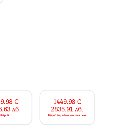
9.98
€
1449.98
€
5.63
лв.
2835.91
лв.
в брой
в брой без абонаментен план