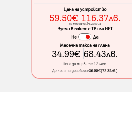
Цена на устройство
59.50
€
116.37
лв.
на месец за 24 месеца
Вземи в пакет с ТВ или НЕТ
Не
Да
Месечна такса на плана
34.99
€
68.43
лв.
Цена за първите 12 мес.
До края на договора:
36.99
€
(
72.35
лв.
)