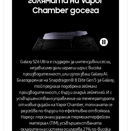
голямата ни Vapor
Chamber досега
Galaxy S26 Ultra е създаден за интензивни сесии,
независимо дали играеш игри с висока
производителност, или използваш Galaxy AI.
Благодарение на Snapdragon® 8 Elite Gen 5 за Galaxy,
той предлага подобрена гейминг
производителност, с бърз и гладък геймплей. И с
усъвършенствано управление на температурата
от новия дизайн на
Vapor Chamber
, топлината се
разсейва по-бързо и по-ефективно
от всякога
.
Наред с персонализирания термоинтерфейсен
материал (TIM), усъвършенстваната
охладителна система осигурява 21% по-висока