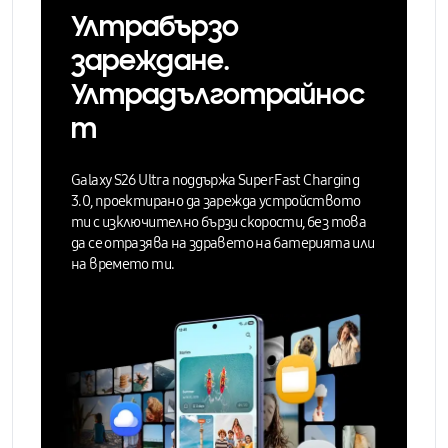
Ултрабързо
зареждане.
Ултрадълготрайнос
т
Galaxy S26 Ultra поддържа
Super Fast Charging
3.0,
проектирано да зарежда устройството
ти с изключително бързи скорости, без това
да се отразява на здравето на батерията или
на времето ти.