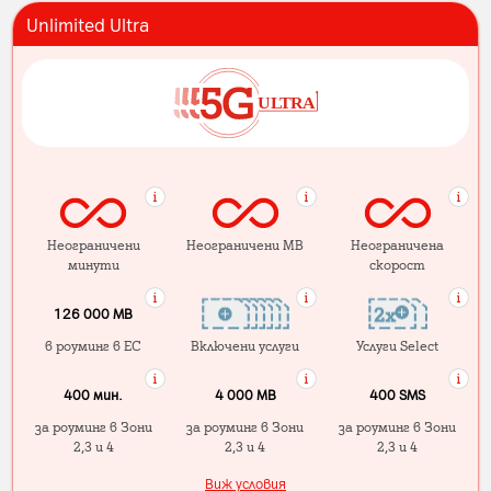
Unlimited Ultra
Неограничени
Неограничени MB
Неограничена
минути
скорост
126 000 MB
в роуминг в ЕС
Включени услуги
Услуги Select
400 мин.
4 000 МB
400 SMS
за роуминг в Зони
за роуминг в Зони
за роуминг в Зони
2,3 и 4
2,3 и 4
2,3 и 4
Виж условия