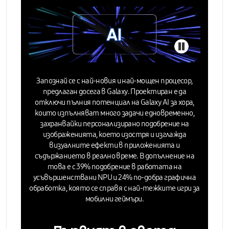
Запознай се с най-новия и най-мощен процесор,
предлаган досега в Galaxy. Проектиран е да
отключи пълния потенциал на Galaxy AI за хора,
които изпълняват много задачи едновременно,
захранвайки персонализирано подобрение на
изображенията, което изостря и изглажда
визуалните ефекти в приложенията и
съдържанието в реално време. В допълнение на
това е с
39% подобрение в работата на
усъвършенствани NPU
и 24% по-добра графична
обработка, която се справя с най-тежките игри за
мобилни геймъри.