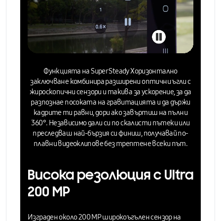
Функцията на Super Steady
Хоризонтално
заключване
комбинира разширени оптични ъгли с
жироскопични сензори и такива за ускорение, за да
разпознае посоката на гравитацията и
да държи
кадрите ти равни,
дори ако завъртиш на пълни
360°. Независимо дали си по скалисти пътеки или
преследваш най-бързия си финиш, получавай по-
плавни видеоклипове без трептене всеки път.
Висока резолюция с Ultra
200 MP
Изграден около
200 MP широкоъгълен
сензор на