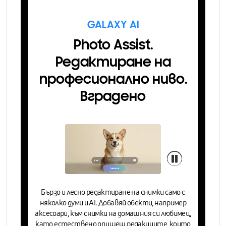
GALAXY AI
Photo Assist.
Редактиране на
професионално ниво.
Вградено
Бързо и
лесно редактиране на снимки
само с
няколко думи и AI. Добавяй обекти, например
аксесоари, към снимки на домашния си любимец,
като естествено опишеш редакциите, които