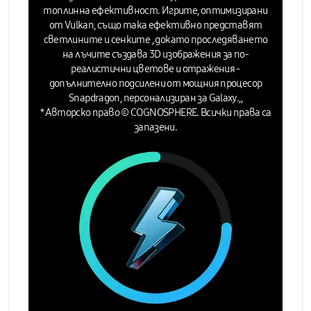
топлинна ефективност. Игрите, оптимизирани
от Vulkan, също така ефективно представят
светлините и сенките , докато проследяването
на лъчите създава 3D изображения за по-
реалистични цветове и отражения -
допълнително подсилени от мощния процесор
Snapdragon, персонализиран за Galaxy.,,
*Авторско право © COGNOSPHERE. Всички права са
запазени.