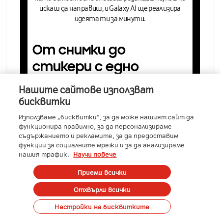
искаш да направиш, и Galaxy AI ще реализира
идеята ти за минути.
От снимки до
стикери с едно
докосване
Нашите сайтове използват
бисквитки
Отвори
Creative Studio
и открий специално
Използваме „бисквитки“, за да може нашият сайт да
място за
създаване на комплекти стикери.
функционира правилно, за да персонализираме
Смесвай скици или снимки с текст, който
съдържанието и рекламите, за да предоставим
отговаря на въображението ти. С просто
функции за социалните мрежи и за да анализираме
текстово описание или груба скица, Galaxy AI
нашия трафик.
Научи повече
създава творенията. След това добави
комплекта към клавиатурата си или го сподели
Приеми всички
с приятелите си.
Отхвърли всички
Поръчай
Настройки на бисквитките