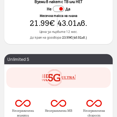
Вземи в пакет с ТВ или НЕТ
Не
Да
Месечна такса на плана
21.99
€
43.01
лв.
Цена за първите 12 мес.
До края на договора:
23.99
€
(
46.92
лв.
)
Unlimited S
Неограничени
Неограничени MB
Неограничена
минути
скорост