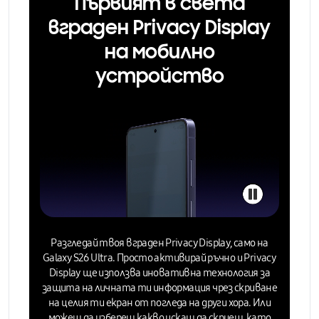
Първият в света
вграден Privacy Display
на мобилно
устройство
Разгледай твоя вграден Privacy Display, само на
Galaxy S26 Ultra. Просто активирай ръчно и
Privacy
Display
ще използва иновативна технология за
защита на личната ти информация чрез
скриване
на целия ти екран от погледа на други хора. Или
можеш да избереш какво искаш да скриеш
, като