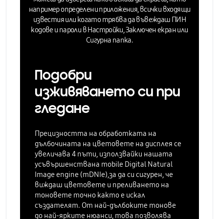
например определени приложения, всички входящи
известия или когато трябва да въвеждаш ПИН
кодове и пароли в Настройки, Заключен екран или
Сигурна папка.
Подобри
изживяването си при
гледане
Прецизността на обработката на
дълбочината на цветовете на дисплея
се
увеличава 4 пъти,
използвайки нашата
усъвършенствана
mobile Digital Natural
Image engine (mDNIe)
,за да си сигурен, че
виждаш цветовете и преливането на
тоновете точно както е искал
създателят. От най-дълбоките тонове
до най-ярките нюанси, това позволява