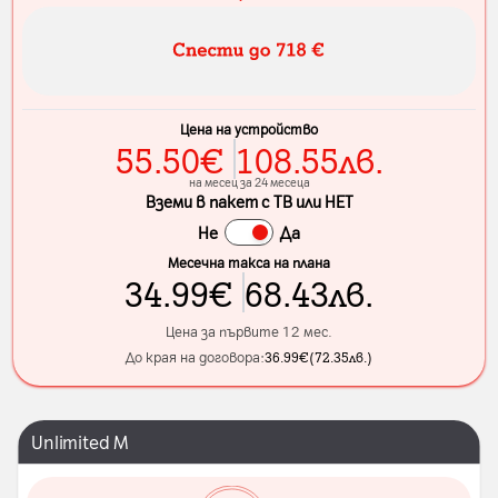
Цена на устройство
55.50
€
108.55
лв.
на месец за 24 месеца
Вземи в пакет с ТВ или НЕТ
Не
Да
Месечна такса на плана
34.99
€
68.43
лв.
Цена за първите 12 мес.
До края на договора:
36.99
€
(
72.35
лв.
)
Unlimited M