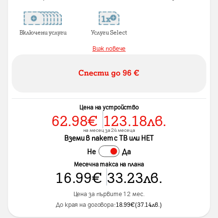
Включени услуги
Услуги Select
Виж повече
Цена на устройство
62.98
€
123.18
лв.
на месец за 24 месеца
Вземи в пакет с ТВ или НЕТ
Не
Да
Месечна такса на плана
16.99
€
33.23
лв.
Цена за първите 12 мес.
До края на договора:
18.99
€
(
37.14
лв.
)