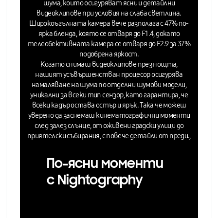
шума, които осигуряват
ясни и детайлни
видеоклипове при условия на слаба светлина.
Широкоъгълната камера вече разполага с 47% по-
ярка бленда, която се отваря до F1.4, докато
телеобективната камера се отваря до F2.9 за 37%
подобрена яркост.
Когато снимаш видеоклипове през нощта,
нашият усъвършенстван процесор осигурява
намаляване на шума по отделни шумови модели,
уникални за всеки тип сензор, като гарантира, че
всеки кадър остава остър и ярък. Така че можеш
уверено да заснемаш кинематографични моменти
след залез слънце, от оживени градски улици до
приятелски събирания, с повече детайли от преди.,
По-ясни моменти
с Nightography