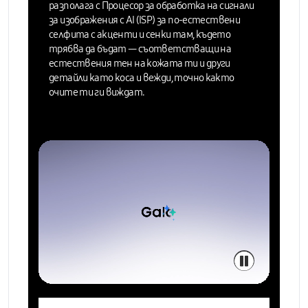
разполага с
Процесор за обработка на сигнали
за изображения с AI (ISP)
за по-естествени
селфита с акценти и сенки там, където
трябва да бъдат —
съответстващи на
естествения тен на кожата ти и други
детайли като коса и вежди,
точно както
очите ти ги виждат.