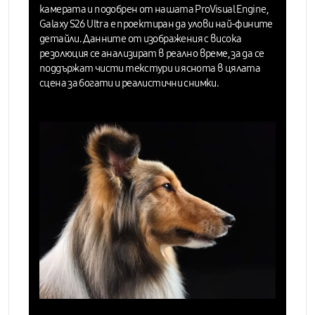
камерата и подобрен от нашата ProVisual Engine,
Galaxy S26 Ultra е проектиран да
улови най-фините
детайли.
Данните от изображения с висока
резолюция се анализират в реално време, за да се
поддържат чисти текстури и яснота в цялата
сцена за богати и реалистични снимки.