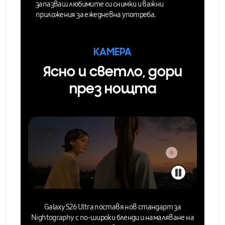
запазваш любимите си снимки и важни
приложения за ежедневна употреба.
КАМЕРА
Ясно и светло, дори
през нощта
Galaxy S26 Ultra поставя нов стандарт за
Nightography
с по-широки бленди и намаляване на