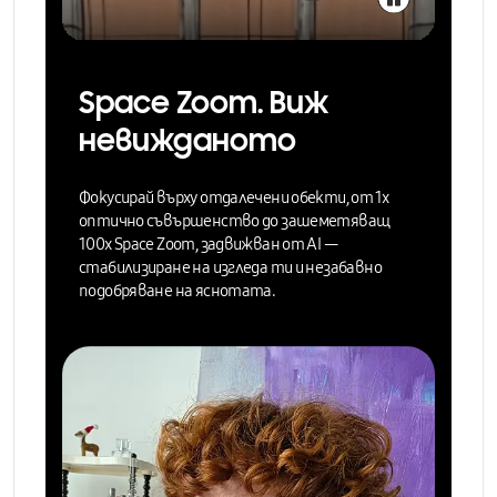
Space Zoom. Виж
невижданото
Фокусирай върху отдалечени обекти, от 1x
оптично съвършенство до зашеметяващ
100x Space Zoom, задвижван от AI
—
стабилизиране на изгледа ти и незабавно
подобряване на яснотата.