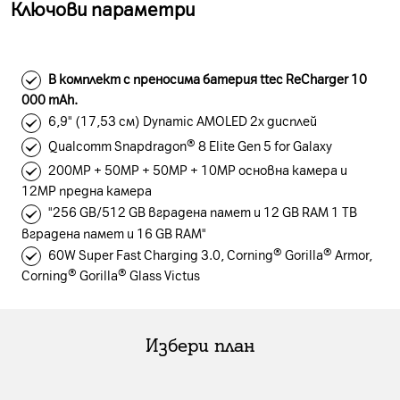
Ключови параметри
В комплект с преносима батерия ttec ReCharger 10
000 mAh.
6,9" (17,53 см) Dynamic AMOLED 2x дисплей
Qualcomm Snapdragon® 8 Elite Gen 5 for Galaxy
200MP + 50MP + 50MP + 10MP основна камера и
12MP предна камера
"256 GB/512 GB вградена памет и 12 GB RAM 1 TB
вградена памет и 16 GB RAM"
60W Super Fast Charging 3.0, Corning® Gorilla® Armor,
Corning® Gorilla® Glass Victus
Избери план