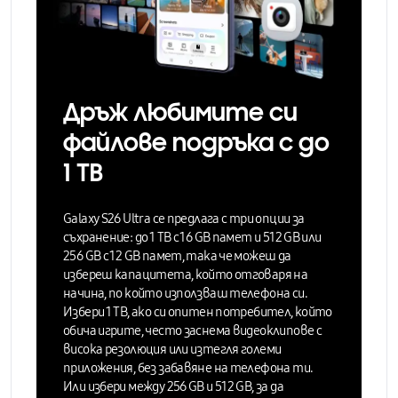
Дръж любимите си
файлове подръка с до
1 TB
Galaxy S26 Ultra се предлага с три опции за
съхранение: до 1 TB с 16 GB памет и 512 GB или
256 GB с 12 GB памет, така че можеш
да
избереш капацитета, който отговаря на
начина, по който използваш телефона си.
Избери 1 TB, ако си опитен потребител, който
обича игрите, често заснема видеоклипове с
висока резолюция или изтегля големи
приложения, без забавяне на телефона ти.
Или избери между 256 GB и 512 GB, за да