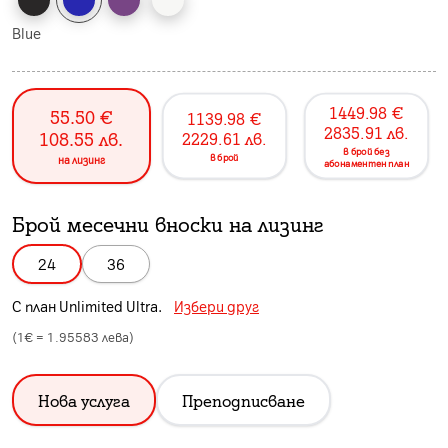
Blue
1449.98
€
55.50
€
1139.98
€
2835.91
лв.
108.55
лв.
2229.61
лв.
в брой без
в брой
на лизинг
абонаментен план
Брой месечни вноски на лизинг
24
36
С план
Unlimited Ultra
.
Избери друг
(1€ =
1.95583
лева)
Нова услуга
Преподписване