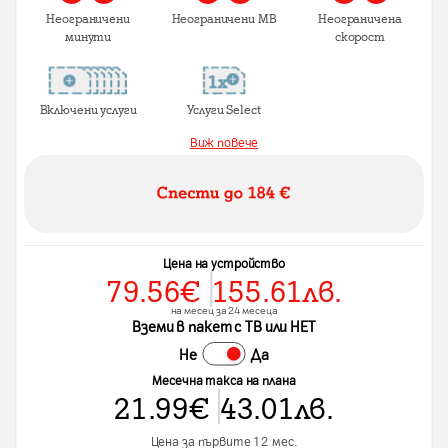
Неограничени
Неограничени MB
Неограничена
минути
скорост
Включени услуги
Услуги Select
Виж повече
Цена на устройство
79.56
€
155.61
лв.
на месец за 24 месеца
Вземи в пакет с ТВ или НЕТ
Не
Да
Месечна такса на плана
21.99
€
43.01
лв.
Цена за първите 12 мес.