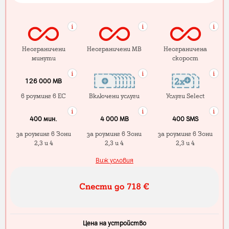
Неограничени
Неограничени MB
Неограничена
минути
скорост
126 000 MB
в роуминг в ЕС
Включени услуги
Услуги Select
400 мин.
4 000 МB
400 SMS
за роуминг в Зони
за роуминг в Зони
за роуминг в Зони
2,3 и 4
2,3 и 4
2,3 и 4
Виж условия
Цена на устройство