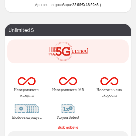
До края на договора:
23.99
€
(
46.92
лв.
)
Unlimited S
Неограничени
Неограничени MB
Неограничена
минути
скорост
Включени услуги
Услуги Select
Виж повече