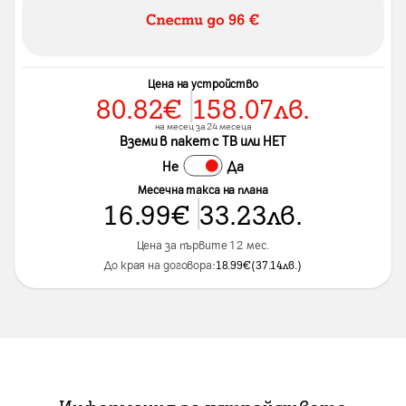
Цена на устройство
80.82
€
158.07
лв.
на месец за 24 месеца
Вземи в пакет с ТВ или НЕТ
Не
Да
Месечна такса на плана
16.99
€
33.23
лв.
Цена за първите 12 мес.
До края на договора:
18.99
€
(
37.14
лв.
)