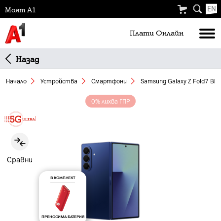
EN
Моят А1
Плати Oнлайн
Назад
Начало
Устройства
Смартфони
Samsung Galaxy Z Fold7 Blu
0% лихва ГПР
Slide 1 of 6
Сравни
В КОМПЛЕКТ
ПРЕНОСИМА БАТЕРИЯ