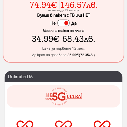
74.94
€
146.57
лв.
на месец за 24 месеца
Вземи в пакет с ТВ или НЕТ
Не
Да
Месечна такса на плана
34.99
€
68.43
лв.
Цена за първите 12 мес.
До края на договора:
36.99
€
(
72.35
лв.
)
Unlimited M