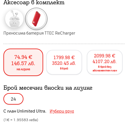
Аксесоар в комплект
Преносима батерия TTEC ReCharger
2099.98
€
74.94
€
1799.98
€
4107.20
лв.
146.57
лв.
3520.45
лв.
в брой без
в брой
на лизинг
абонаментен план
Брой месечни вноски на лизинг
24
С план
Unlimited Ultra
.
Избери друг
(1€ =
1.95583
лева)